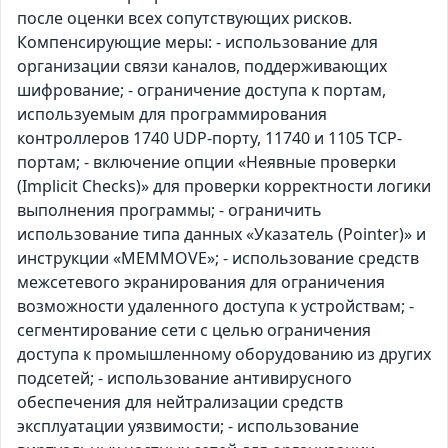
после оценки всех сопутствующих рисков.
Компенсирующие меры: - использование для
организации связи каналов, поддерживающих
шифрование; - ограничение доступа к портам,
используемым для программирования
контроллеров 1740 UDP-порту, 11740 и 1105 TCP-
портам; - включение опции «Неявные проверки
(Implicit Checks)» для проверки корректности логики
выполнения программы; - ограничить
использование типа данных «Указатель (Pointer)» и
инструкции «MEMMOVE»; - использование средств
межсетевого экранирования для ограничения
возможности удаленного доступа к устройствам; -
сегментирование сети с целью ограничения
доступа к промышленному оборудованию из других
подсетей; - использование антивирусного
обеспечения для нейтрализации средств
эксплуатации уязвимости; - использование