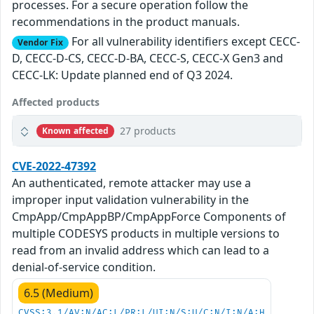
processes. For a secure operation follow the
recommendations in the product manuals.
For all vulnerability identifiers except CECC-
Vendor Fix
D, CECC-D-CS, CECC-D-BA, CECC-S, CECC-X Gen3 and
CECC-LK: Update planned end of Q3 2024.
Affected products
27 products
Known affected
CVE-2022-47392
An authenticated, remote attacker may use a
improper input validation vulnerability in the
CmpApp/CmpAppBP/CmpAppForce Components of
multiple CODESYS products in multiple versions to
read from an invalid address which can lead to a
denial-of-service condition.
6.5 (Medium)
CVSS:3.1/AV:N/AC:L/PR:L/UI:N/S:U/C:N/I:N/A:H