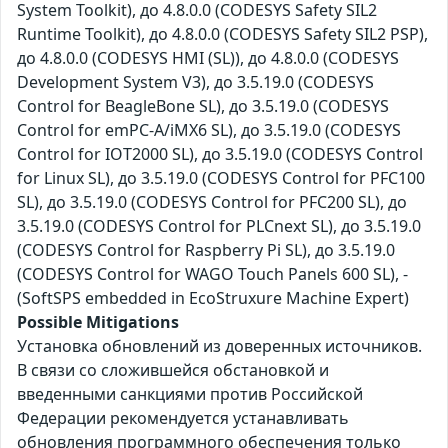
System Toolkit), до 4.8.0.0 (CODESYS Safety SIL2
Runtime Toolkit), до 4.8.0.0 (CODESYS Safety SIL2 PSP),
до 4.8.0.0 (CODESYS HMI (SL)), до 4.8.0.0 (CODESYS
Development System V3), до 3.5.19.0 (CODESYS
Control for BeagleBone SL), до 3.5.19.0 (CODESYS
Control for emPC-A/iMX6 SL), до 3.5.19.0 (CODESYS
Control for IOT2000 SL), до 3.5.19.0 (CODESYS Control
for Linux SL), до 3.5.19.0 (CODESYS Control for PFC100
SL), до 3.5.19.0 (CODESYS Control for PFC200 SL), до
3.5.19.0 (CODESYS Control for PLCnext SL), до 3.5.19.0
(CODESYS Control for Raspberry Pi SL), до 3.5.19.0
(CODESYS Control for WAGO Touch Panels 600 SL), -
(SoftSPS embedded in EcoStruxure Machine Expert)
Possible Mitigations
Установка обновлений из доверенных источников.
В связи со сложившейся обстановкой и
введенными санкциями против Российской
Федерации рекомендуется устанавливать
обновления программного обеспечения только