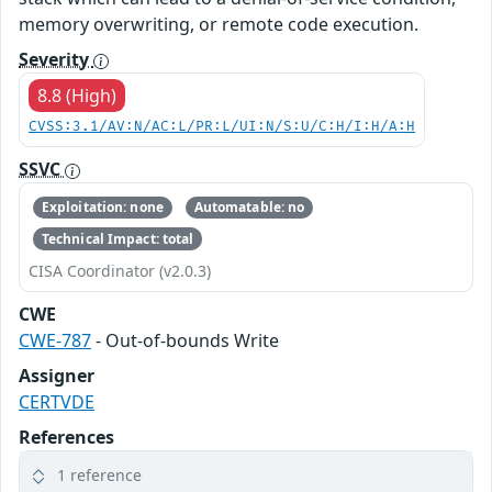
memory overwriting, or remote code execution.
Severity
8.8 (High)
CVSS:3.1/AV:N/AC:L/PR:L/UI:N/S:U/C:H/I:H/A:H
SSVC
Exploitation: none
Automatable: no
Technical Impact: total
CISA Coordinator (v2.0.3)
CWE
CWE-787
- Out-of-bounds Write
Assigner
CERTVDE
References
1 reference