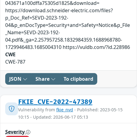
043671a100dffa75305d1825&download=
https://download.schneider-electric.com/files?
p_Doc_Ref=SEVD-2023-192-
04&p_enDocType=Security+and+Safety+Notice&p_File
_Name=SEVD-2023-192-
04.pdf&_ga=2.257957258.1832984359.1688968780-
1729946483.1685004310 https://vuldb.com/?id.228986
CWE
CWE-787
JSON
Share
To clipboard
FKIE_CVE-2022-47389
Vulnerability from
fkie_nvd
- Published: 2023-05-15
10:15 - Updated: 2026-06-17 05:13
Severity