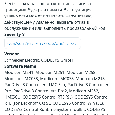
Electric связана с возможностью записи за
границами буфера в памяти. Эксплуатация
уязвимости может позволить нарушителю,
действующему удаленно, вызвать отказ в
обслуживании или выполнить произвольный код
Severity
AV:N/AC:L/PR:L/UI:N/S:U/C:H/I:H/A:H
Vendor
Schneider Electric, CODESYS GmbH
Software Name
Modicon M241, Modicon M251, Modicon M258,
Modicon LMC058, Modicon LMC078, Modicon M218,
PacDrive 3 Controllers LMC Eco, PacDrive 3 Controllers
Pro, PacDrive 3 Controllers Pro2, Modicon M262,
HMISCU, CODESYS Control RTE (SL), CODESYS Control
RTE (for Beckhoff CX) SL, CODESYS Control Win (SL),
CODESYS Control Runtime System Toolkit, CODESYS