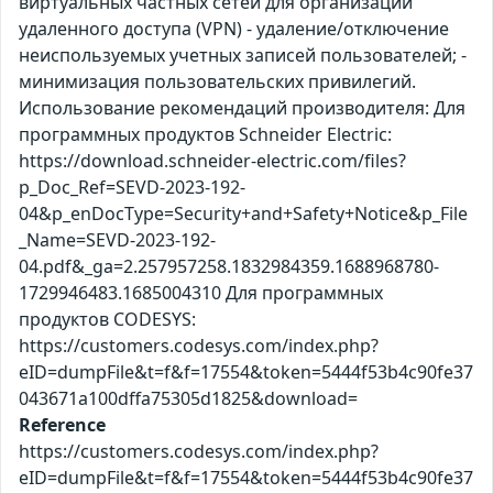
виртуальных частных сетей для организации
удаленного доступа (VPN) - удаление/отключение
неиспользуемых учетных записей пользователей; -
минимизация пользовательских привилегий.
Использование рекомендаций производителя: Для
программных продуктов Schneider Electric:
https://download.schneider-electric.com/files?
p_Doc_Ref=SEVD-2023-192-
04&p_enDocType=Security+and+Safety+Notice&p_File
_Name=SEVD-2023-192-
04.pdf&_ga=2.257957258.1832984359.1688968780-
1729946483.1685004310 Для программных
продуктов CODESYS:
https://customers.codesys.com/index.php?
eID=dumpFile&t=f&f=17554&token=5444f53b4c90fe37
043671a100dffa75305d1825&download=
Reference
https://customers.codesys.com/index.php?
eID=dumpFile&t=f&f=17554&token=5444f53b4c90fe37