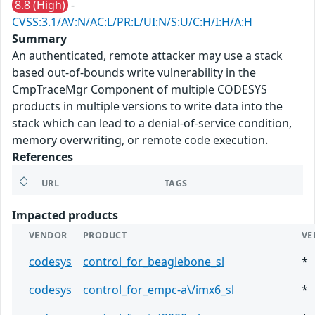
8.8 (High)
-
CVSS:3.1/AV:N/AC:L/PR:L/UI:N/S:U/C:H/I:H/A:H
Summary
An authenticated, remote attacker may use a stack
based out-of-bounds write vulnerability in the
CmpTraceMgr Component of multiple CODESYS
products in multiple versions to write data into the
stack which can lead to a denial-of-service condition,
memory overwriting, or remote code execution.
References
URL
TAGS
Impacted products
VENDOR
PRODUCT
VE
codesys
control_for_beaglebone_sl
*
codesys
control_for_empc-a\/imx6_sl
*