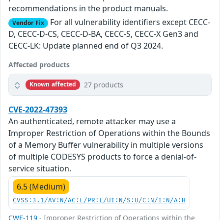
recommendations in the product manuals.
For all vulnerability identifiers except CECC-
Vendor Fix
D, CECC-D-CS, CECC-D-BA, CECC-S, CECC-X Gen3 and
CECC-LK: Update planned end of Q3 2024.
Affected products
27 products
Known affected
CVE-2022-47393
An authenticated, remote attacker may use a
Improper Restriction of Operations within the Bounds
of a Memory Buffer vulnerability in multiple versions
of multiple CODESYS products to force a denial-of-
service situation.
6.5 (Medium)
CVSS:3.1/AV:N/AC:L/PR:L/UI:N/S:U/C:N/I:N/A:H
CWE-119
- Improper Restriction of Operations within the