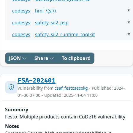
codesys
hmi_\(sl\)
*
codesys
safety_sil2_psp
*
codesys
safety_sil2_runtime_toolkit
*
JSON
Share
To clipboard
FSA-202401
Vulnerability from
csaf_festosecokg
- Published: 2024-
01-30 07:00 - Updated: 2025-11-04 11:00
Summary
Festo: Multiple products contain CoDe16 vulnerability
Notes