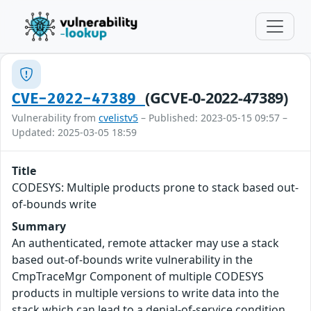
(GCVE-0-2022-47389)
CVE-2022-47389
Vulnerability from
cvelistv5
– Published: 2023-05-15 09:57 –
Updated: 2025-03-05 18:59
Title
CODESYS: Multiple products prone to stack based out-
of-bounds write
Summary
An authenticated, remote attacker may use a stack
based out-of-bounds write vulnerability in the
CmpTraceMgr Component of multiple CODESYS
products in multiple versions to write data into the
stack which can lead to a denial-of-service condition,