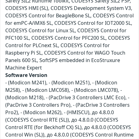
Safety SIL2 Runtime Toolkit, CODESYS Safety SIL2 PSP,
CODESYS HMI (SL), CODESYS Development System V3,
CODESYS Control for BeagleBone SL, CODESYS Control
for emPC-A/iMX6 SL, CODESYS Control for IOT2000 SL,
CODESYS Control for Linux SL, CODESYS Control for
PFC100 SL, CODESYS Control for PFC200 SL, CODESYS
Control for PLCnext SL, CODESYS Control for
Raspberry Pi SL, CODESYS Control for WAGO Touch
Panels 600 SL, SoftSPS embedded in EcoStruxure
Machine Expert
Software Version
- (Modicon M241), - (Modicon M251), - (Modicon
M258), - (Modicon LMC058), - (Modicon LMC078), -
(Modicon M218), - (PacDrive 3 Controllers LMC Eco), -
(PacDrive 3 Controllers Pro), - (PacDrive 3 Controllers
Pro2), - (Modicon M262), - (HMISCU), до 4.8.0.0
(CODESYS Control RTE (SL)), до 4.8.0.0 (CODESYS
Control RTE (for Beckhoff CX) SL), до 4.8.0.0 (CODESYS
Control Win (SL)), до 4.8.0.0 (CODESYS Control Runtime