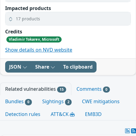
Impacted products
17 products
Credits
Vladimir Tokarev, Microsoft
Show details on NVD website
JSON
Share
To clipboard
Related vulnerabilities
Comments
15
0
Bundles
Sightings
CWE mitigations
0
2
Detection rules
ATT&CK
EMB3D