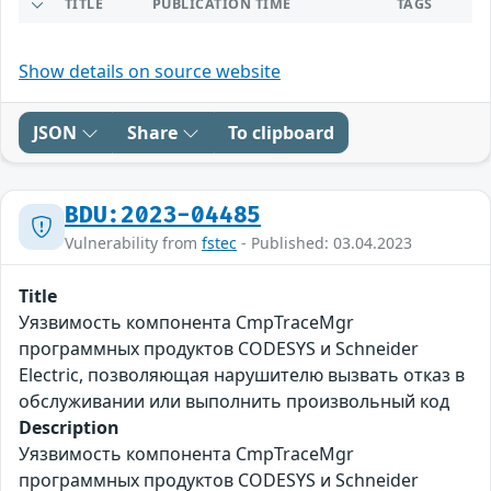
TITLE
PUBLICATION TIME
TAGS
Show details on source website
JSON
Share
To clipboard
BDU:2023-04485
Vulnerability from
fstec
- Published: 03.04.2023
Title
Уязвимость компонента CmpTraceMgr
программных продуктов CODESYS и Schneider
Electric, позволяющая нарушителю вызвать отказ в
обслуживании или выполнить произвольный код
Description
Уязвимость компонента CmpTraceMgr
программных продуктов CODESYS и Schneider