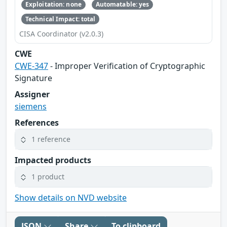
Exploitation: none
Automatable: yes
Technical Impact: total
CISA Coordinator (v2.0.3)
CWE
CWE-347
- Improper Verification of Cryptographic
Signature
Assigner
siemens
References
1 reference
Impacted products
1 product
Show details on NVD website
JSON
Share
To clipboard