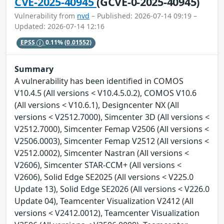
CVE-2025-40945
(GCVE-0-2025-40945)
Vulnerability from
nvd
– Published: 2026-07-14 09:19 –
Updated: 2026-07-14 12:16
EPSS
0.11%
(0.01552)
Summary
A vulnerability has been identified in COMOS
V10.4.5 (All versions < V10.4.5.0.2), COMOS V10.6
(All versions < V10.6.1), Designcenter NX (All
versions < V2512.7000), Simcenter 3D (All versions <
V2512.7000), Simcenter Femap V2506 (All versions <
V2506.0003), Simcenter Femap V2512 (All versions <
V2512.0002), Simcenter Nastran (All versions <
V2606), Simcenter STAR-CCM+ (All versions <
V2606), Solid Edge SE2025 (All versions < V225.0
Update 13), Solid Edge SE2026 (All versions < V226.0
Update 04), Teamcenter Visualization V2412 (All
versions < V2412.0012), Teamcenter Visualization