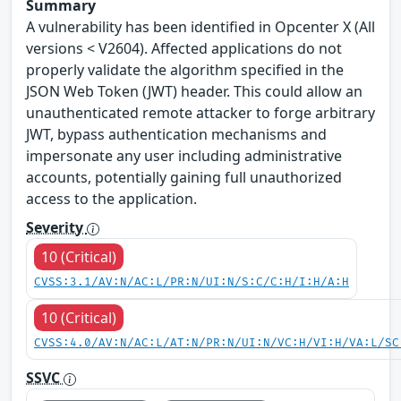
Summary
A vulnerability has been identified in Opcenter X (All
versions < V2604). Affected applications do not
properly validate the algorithm specified in the
JSON Web Token (JWT) header. This could allow an
unauthenticated remote attacker to forge arbitrary
JWT, bypass authentication mechanisms and
impersonate any user including administrative
accounts, potentially gaining full unauthorized
access to the application.
Severity
10 (Critical)
CVSS:3.1/AV:N/AC:L/PR:N/UI:N/S:C/C:H/I:H/A:H
10 (Critical)
CVSS:4.0/AV:N/AC:L/AT:N/PR:N/UI:N/VC:H/VI:H/VA:L/SC
SSVC