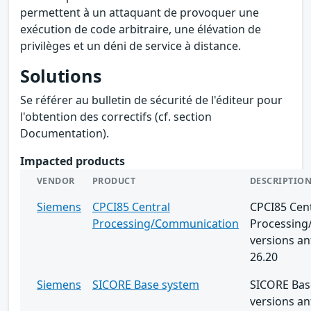
permettent à un attaquant de provoquer une
exécution de code arbitraire, une élévation de
privilèges et un déni de service à distance.
Solutions
Se référer au bulletin de sécurité de l'éditeur pour
l'obtention des correctifs (cf. section
Documentation).
Impacted products
VENDOR
PRODUCT
DESCRIPTIO
Siemens
CPCI85 Central
CPCI85 Cent
Processing/Communication
Processing
versions an
26.20
Siemens
SICORE Base system
SICORE Bas
versions an