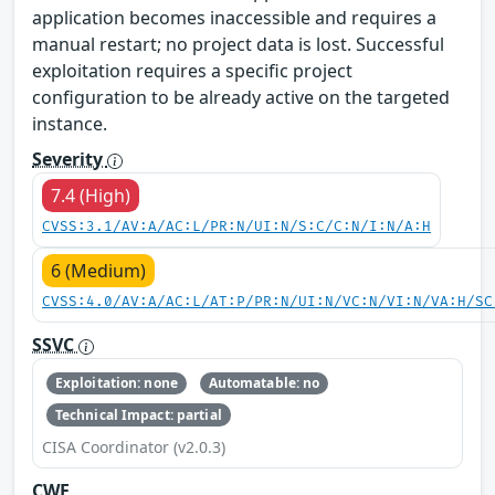
application becomes inaccessible and requires a
manual restart; no project data is lost. Successful
exploitation requires a specific project
configuration to be already active on the targeted
instance.
Severity
7.4 (High)
CVSS:3.1/AV:A/AC:L/PR:N/UI:N/S:C/C:N/I:N/A:H
6 (Medium)
CVSS:4.0/AV:A/AC:L/AT:P/PR:N/UI:N/VC:N/VI:N/VA:H/SC
SSVC
Exploitation: none
Automatable: no
Technical Impact: partial
CISA Coordinator (v2.0.3)
CWE