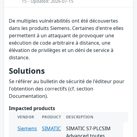
15 - Updated: 2026-07-15
De multiples vulnérabilités ont été découvertes
dans les produits Siemens. Certaines d'entre elles
permettent à un attaquant de provoquer une
exécution de code arbitraire à distance, une
élévation de privilèges et un déni de service à
distance.
Solutions
Se référer au bulletin de sécurité de l'éditeur pour
l'obtention des correctifs (cf. section
Documentation).
Impacted products
VENDOR
PRODUCT
DESCRIPTION
Siemens
SIMATIC
SIMATIC S7-PLCSIM
Advanced toutes