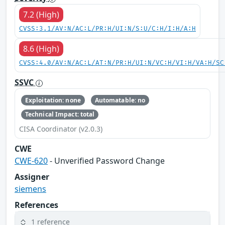
7.2 (High)
CVSS:3.1/AV:N/AC:L/PR:H/UI:N/S:U/C:H/I:H/A:H
8.6 (High)
CVSS:4.0/AV:N/AC:L/AT:N/PR:H/UI:N/VC:H/VI:H/VA:H/SC
SSVC
Exploitation: none
Automatable: no
Technical Impact: total
CISA Coordinator (v2.0.3)
CWE
CWE-620
- Unverified Password Change
Assigner
siemens
References
1 reference