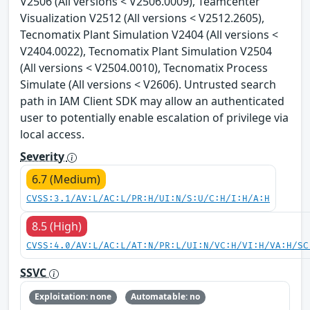
V2506 (All versions < V2506.0009), Teamcenter
Visualization V2512 (All versions < V2512.2605),
Tecnomatix Plant Simulation V2404 (All versions <
V2404.0022), Tecnomatix Plant Simulation V2504
(All versions < V2504.0010), Tecnomatix Process
Simulate (All versions < V2606). Untrusted search
path in IAM Client SDK may allow an authenticated
user to potentially enable escalation of privilege via
local access.
Severity
6.7 (Medium)
CVSS:3.1/AV:L/AC:L/PR:H/UI:N/S:U/C:H/I:H/A:H
8.5 (High)
CVSS:4.0/AV:L/AC:L/AT:N/PR:L/UI:N/VC:H/VI:H/VA:H/SC
SSVC
Exploitation: none
Automatable: no