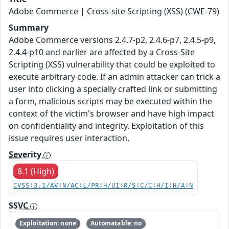
Adobe Commerce | Cross-site Scripting (XSS) (CWE-79)
Summary
Adobe Commerce versions 2.4.7-p2, 2.4.6-p7, 2.4.5-p9,
2.4.4-p10 and earlier are affected by a Cross-Site
Scripting (XSS) vulnerability that could be exploited to
execute arbitrary code. If an admin attacker can trick a
user into clicking a specially crafted link or submitting
a form, malicious scripts may be executed within the
context of the victim's browser and have high impact
on confidentiality and integrity. Exploitation of this
issue requires user interaction.
Severity
8.1 (High)
CVSS:3.1/AV:N/AC:L/PR:H/UI:R/S:C/C:H/I:H/A:N
SSVC
Exploitation: none
Automatable: no