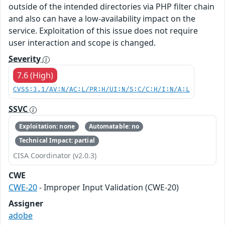
outside of the intended directories via PHP filter chain
and also can have a low-availability impact on the
service. Exploitation of this issue does not require
user interaction and scope is changed.
Severity
7.6 (High)
CVSS:3.1/AV:N/AC:L/PR:H/UI:N/S:C/C:H/I:N/A:L
SSVC
Exploitation: none
Automatable: no
Technical Impact: partial
CISA Coordinator (v2.0.3)
CWE
CWE-20
- Improper Input Validation (CWE-20)
Assigner
adobe