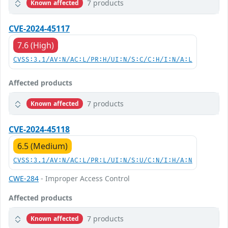
7 products
Known affected
CVE-2024-45117
7.6 (High)
CVSS:3.1/AV:N/AC:L/PR:H/UI:N/S:C/C:H/I:N/A:L
Affected products
7 products
Known affected
CVE-2024-45118
6.5 (Medium)
CVSS:3.1/AV:N/AC:L/PR:L/UI:N/S:U/C:N/I:H/A:N
CWE-284
- Improper Access Control
Affected products
7 products
Known affected