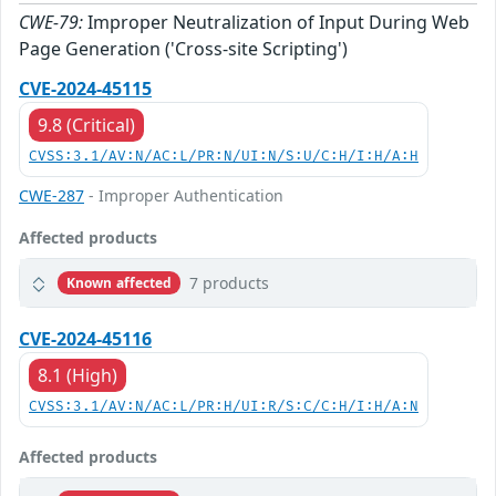
CWE-79:
Improper Neutralization of Input During Web
Page Generation ('Cross-site Scripting')
CVE-2024-45115
9.8 (Critical)
CVSS:3.1/AV:N/AC:L/PR:N/UI:N/S:U/C:H/I:H/A:H
CWE-287
- Improper Authentication
Affected products
7 products
Known affected
CVE-2024-45116
8.1 (High)
CVSS:3.1/AV:N/AC:L/PR:H/UI:R/S:C/C:H/I:H/A:N
Affected products