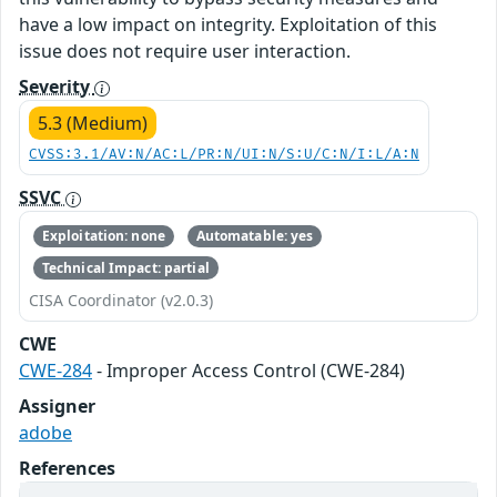
have a low impact on integrity. Exploitation of this
issue does not require user interaction.
Severity
5.3 (Medium)
CVSS:3.1/AV:N/AC:L/PR:N/UI:N/S:U/C:N/I:L/A:N
SSVC
Exploitation: none
Automatable: yes
Technical Impact: partial
CISA Coordinator (v2.0.3)
CWE
CWE-284
- Improper Access Control (CWE-284)
Assigner
adobe
References