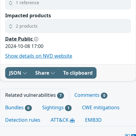
1 reference
Impacted products
2 products
Date Public
2024-10-08 17:00
Show details on NVD website
JSON
Share
To clipboard
Related vulnerabilities
Comments
7
0
Bundles
Sightings
CWE mitigations
0
1
Detection rules
ATT&CK
EMB3D