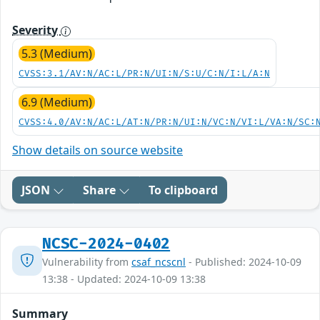
Severity
5.3 (Medium)
CVSS:3.1/AV:N/AC:L/PR:N/UI:N/S:U/C:N/I:L/A:N
6.9 (Medium)
CVSS:4.0/AV:N/AC:L/AT:N/PR:N/UI:N/VC:N/VI:L/VA:N/SC:
Show details on source website
JSON
Share
To clipboard
NCSC-2024-0402
Vulnerability from
csaf_ncscnl
- Published: 2024-10-09
13:38 - Updated: 2024-10-09 13:38
Summary