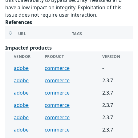
this vulnerability to bypass security measures and
have a low impact on integrity. Exploitation of this
issue does not require user interaction.
References
URL
TAGS
Impacted products
VENDOR
PRODUCT
VERSION
adobe
commerce
-
adobe
commerce
2.3.7
adobe
commerce
2.3.7
adobe
commerce
2.3.7
adobe
commerce
2.3.7
adobe
commerce
2.3.7