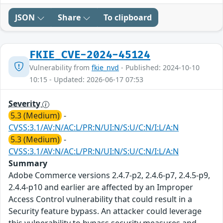
JSON
Share
To clipboard
FKIE_CVE-2024-45124
Vulnerability from
fkie_nvd
- Published: 2024-10-10
10:15 - Updated: 2026-06-17 07:53
Severity
5.3 (Medium)
-
CVSS:3.1/AV:N/AC:L/PR:N/UI:N/S:U/C:N/I:L/A:N
5.3 (Medium)
-
CVSS:3.1/AV:N/AC:L/PR:N/UI:N/S:U/C:N/I:L/A:N
Summary
Adobe Commerce versions 2.4.7-p2, 2.4.6-p7, 2.4.5-p9,
2.4.4-p10 and earlier are affected by an Improper
Access Control vulnerability that could result in a
Security feature bypass. An attacker could leverage