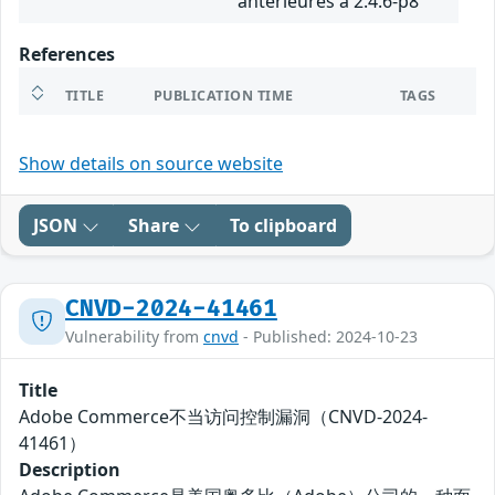
antérieures à 2.4.6-p8
References
TITLE
PUBLICATION TIME
TAGS
Show details on source website
JSON
Share
To clipboard
CNVD-2024-41461
Vulnerability from
cnvd
- Published: 2024-10-23
Title
Adobe Commerce不当访问控制漏洞（CNVD-2024-
41461）
Description