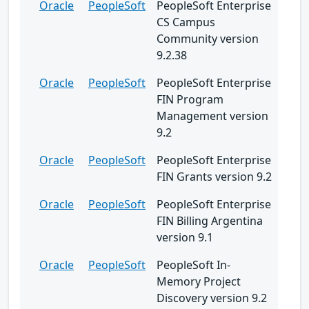
Oracle
PeopleSoft
PeopleSoft Enterprise
CS Campus
Community version
9.2.38
Oracle
PeopleSoft
PeopleSoft Enterprise
FIN Program
Management version
9.2
Oracle
PeopleSoft
PeopleSoft Enterprise
FIN Grants version 9.2
Oracle
PeopleSoft
PeopleSoft Enterprise
FIN Billing Argentina
version 9.1
Oracle
PeopleSoft
PeopleSoft In-
Memory Project
Discovery version 9.2