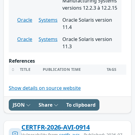
Manufacturing Systems
versions 12.2.3 à 12.2.15
Oracle
Systems
Oracle Solaris version
11.4
Oracle
Systems
Oracle Solaris version
11.3
References
TITLE
PUBLICATION TIME
TAGS
Show details on source website
JSON
Share
To clipboard
CERTFR-2026-AVI-0914
Vulnerability from
certfr_avis
- Published: 2026-07-