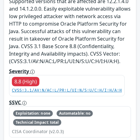
Supported versions that are affected are 12.2.1.4.0
and 14.1.2.0.0. Easily exploitable vulnerability allows
low privileged attacker with network access via
HTTP to compromise Oracle Platform Security for
Java. Successful attacks of this vulnerability can
result in takeover of Oracle Platform Security for
Java. CVSS 3.1 Base Score 8.8 (Confidentiality,
Integrity and Availability impacts). CVSS Vector:
(CVSS:3.1/AV:N/AC:L/PR:L/UI:N/S:U/C:H/I:H/A:H).
Severity
8.8 (High)
CVSS:3.1/AV:N/AC:L/PR:L/UI:N/S:U/C:H/I:H/A:H
SSVC
Exploitation: none
Automatable: no
Technical Impact: total
CISA Coordinator (v2.0.3)