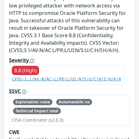
low privileged attacker with network access via
HTTP to compromise Oracle Platform Security for
Java. Successful attacks of this vulnerability can
result in takeover of Oracle Platform Security for
Java. CVSS 3.1 Base Score 8.8 (Confidentiality,
Integrity and Availability impacts). CVSS Vector:
(CVSS:3.1/AV:N/AC:L/PR:L/UI:N/S:U/C:H/I:H/A:H).
Severity
8.8 (High)
CVSS:3.1/AV:N/AC:L/PR:L/UI:N/S:U/C:H/I:H/A:H
SSVC
Exploitation: none
Automatable: no
Technical Impact: total
CISA Coordinator (v2.0.3)
CWE