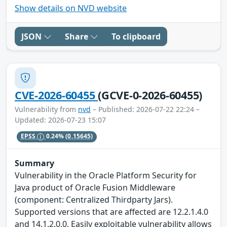
Show details on NVD website
JSON
Share
To clipboard
CVE-2026-60455
(GCVE-0-2026-60455)
Vulnerability from
nvd
– Published: 2026-07-22 22:24 –
Updated: 2026-07-23 15:07
EPSS
0.24%
(0.15645)
Summary
Vulnerability in the Oracle Platform Security for
Java product of Oracle Fusion Middleware
(component: Centralized Thirdparty Jars).
Supported versions that are affected are 12.2.1.4.0
and 14.1.2.0.0. Easily exploitable vulnerability allows