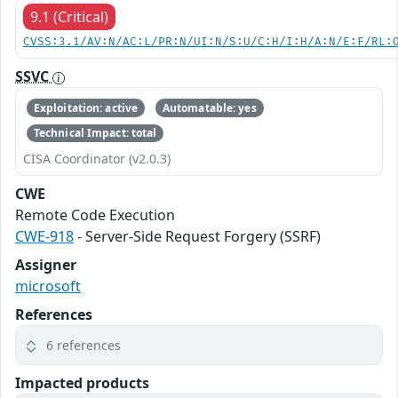
9.1 (Critical)
CVSS:3.1/AV:N/AC:L/PR:N/UI:N/S:U/C:H/I:H/A:N/E:F/RL:
SSVC
Exploitation: active
Automatable: yes
Technical Impact: total
CISA Coordinator (v2.0.3)
CWE
Remote Code Execution
CWE-918
- Server-Side Request Forgery (SSRF)
Assigner
microsoft
References
6 references
Impacted products