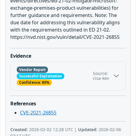
events/directives/ed-21-02-mitigate-microsoft-
exchange-premises-product-vulnerabilities) for
further guidance and requirements. Note: The
due date for addressing this vulnerability aligns
with the requirements outlined in ED 21-02.
https://nvd.nist.gov/vuln/detail/CVE-2021-26855
Evidence
Vendor Report
Source:
Successful Exploitation
cisa-kev
Confidence: 80%
References
CVE-2021-26855
Created:
2026-02-02 12:28 UTC |
Updated:
2026-02-06
07:17 UTC