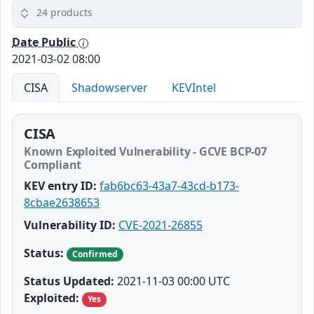
24 products
Date Public
2021-03-02 08:00
CISA
Shadowserver
KEVIntel
CISA
Known Exploited Vulnerability - GCVE BCP-07
Compliant
KEV entry ID:
fab6bc63-43a7-43cd-b173-
8cbae2638653
Vulnerability ID:
CVE-2021-26855
Status:
Confirmed
Status Updated:
2021-11-03 00:00 UTC
Exploited:
Yes