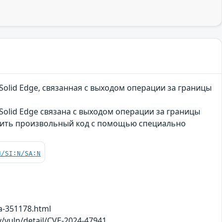
olid Edge, связанная с выходом операции за границы
olid Edge связана с выходом операции за границы
нить произвольный код с помощью специально
N/SI:N/SA:N
a-351178.html
v/vuln/detail/CVE-2024-47941