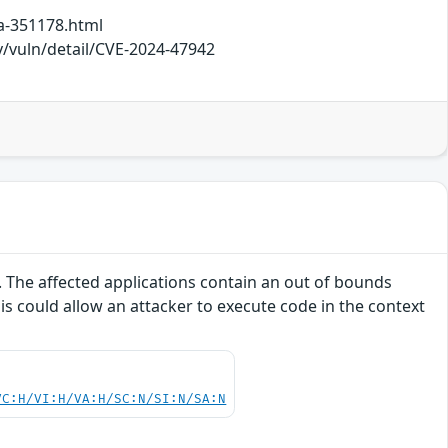
a-351178.html
v/vuln/detail/CVE-2024-47942
). The affected applications contain an out of bounds
his could allow an attacker to execute code in the context
VC:H/VI:H/VA:H/SC:N/SI:N/SA:N