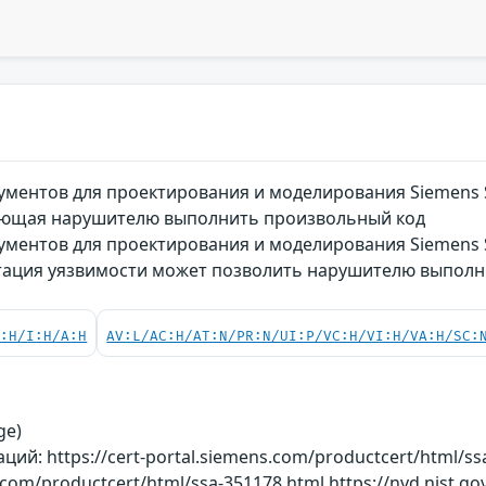
ментов для проектирования и моделирования Siemens S
ляющая нарушителю выполнить произвольный код
ументов для проектирования и моделирования Siemens S
атация уязвимости может позволить нарушителю выпол
C:H/I:H/A:H
AV:L/AC:H/AT:N/PR:N/UI:P/VC:H/VI:H/VA:H/SC:
ge)
й: https://cert-portal.siemens.com/productcert/html/ss
s.com/productcert/html/ssa-351178.html https://nvd.nist.go