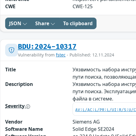
CWE
CWE-125
JSON
Share
To clipboard
BDU:2024-10317
Vulnerability from
fstec
- Published: 12.11.2024
Title
Уязвимость набора инстр
пути поиска, позволяющ
Description
Уязвимость набора инстр
пути поиска. Эксплуатац
файла в системе.
Severity
AV:L/AC:L/PR:L/UI:R/S:U/
Vendor
Siemens AG
Software Name
Solid Edge SE2024