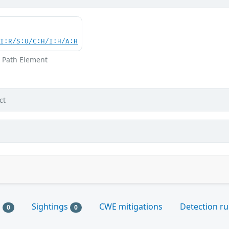
UI:R/S:U/C:H/I:H/A:H
h Path Element
ct
s
Sightings
CWE mitigations
Detection ru
0
0