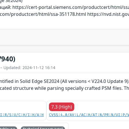
dge SE2024)
й: https://cert-portal.siemens.com/productcert/html/ss
s.com/productcert/html/ssa-351178.html https://nvd.nist.go
7940)
 – Updated: 2024-11-12 16:14
ntified in Solid Edge SE2024 (All versions < V224.0 Update 9
cated structure while parsing specially crafted PSM files. T
7.3 (High)
UI:R/S:U/C:H/I:H/A:H
CVSS:4.0/AV:L/AC:H/AT:N/PR:N/UI:P/