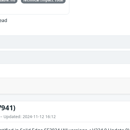
able: no
Technical Impact: total
Read
7941)
 – Updated: 2024-11-12 16:12