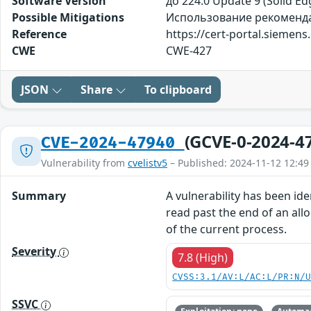
Software Version
до 224.0 Update 9 (Solid E
Possible Mitigations
Использование рекомендаци
Reference
https://cert-portal.siemen
CWE
CWE-427
JSON
Share
To clipboard
(GCVE-0-2024-4
CVE-2024-47940
Vulnerability from
cvelistv5
– Published: 2024-11-12 12:49
Summary
A vulnerability has been ide
read past the end of an allo
of the current process.
Severity
7.8 (High)
CVSS:3.1/AV:L/AC:L/PR:N/
SSVC