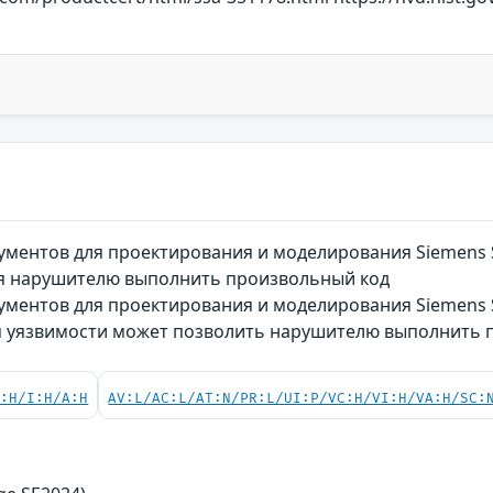
ументов для проектирования и моделирования Siemens 
ая нарушителю выполнить произвольный код
ументов для проектирования и моделирования Siemens 
ия уязвимости может позволить нарушителю выполнить 
C:H/I:H/A:H
AV:L/AC:L/AT:N/PR:L/UI:P/VC:H/VI:H/VA:H/SC: