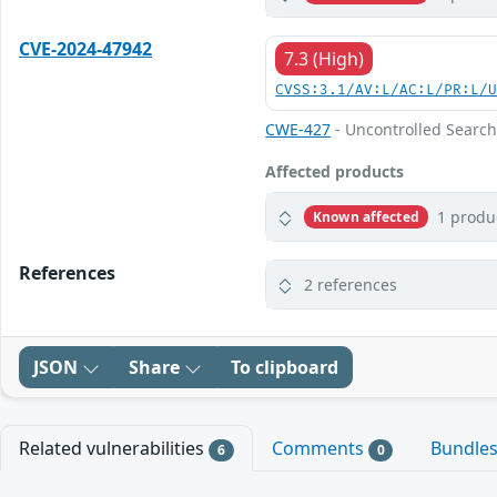
CVE-2024-47942
7.3 (High)
CVSS:3.1/AV:L/AC:L/PR:L/
CWE-427
- Uncontrolled Searc
Affected products
1 produ
Known affected
References
2 references
JSON
Share
To clipboard
Related vulnerabilities
Comments
Bundle
6
0