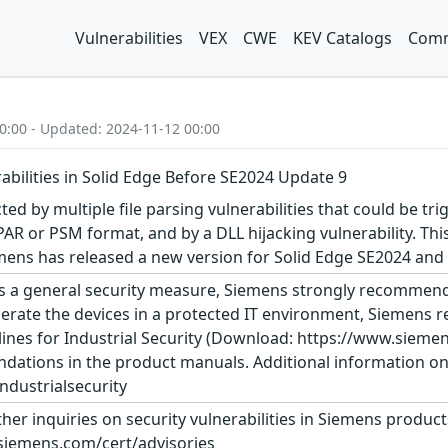
Vulnerabilities
VEX
CWE
KEV Catalogs
Comm
0:00 - Updated: 2024-11-12 00:00
abilities in Solid Edge Before SE2024 Update 9
cted by multiple file parsing vulnerabilities that could be tr
PAR or PSM format, and by a DLL hijacking vulnerability. This
emens has released a new version for Solid Edge SE2024 and
s a general security measure, Siemens strongly recommends
erate the devices in a protected IT environment, Siemens
ines for Industrial Security (Download: https://www.siemens
dations in the product manuals. Additional information on 
dustrialsecurity
ther inquiries on security vulnerabilities in Siemens produc
siemens.com/cert/advisories