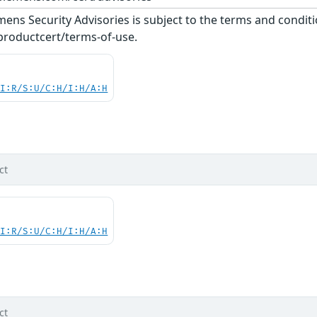
ens Security Advisories is subject to the terms and conditi
roductcert/terms-of-use.
UI:R/S:U/C:H/I:H/A:H
d
ct
UI:R/S:U/C:H/I:H/A:H
d
ct