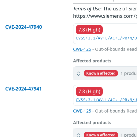
Terms of Use:
The use of Siem
https://www.siemens.com/p
CVE-2024-47940
7.8 (High)
CVSS:3.1/AV:L/AC:L/PR:N/
CWE-125
- Out-of-bounds Rea
Affected products
1 produ
Known affected
CVE-2024-47941
7.8 (High)
CVSS:3.1/AV:L/AC:L/PR:N/
CWE-125
- Out-of-bounds Rea
Affected products
1 produ
Known affected