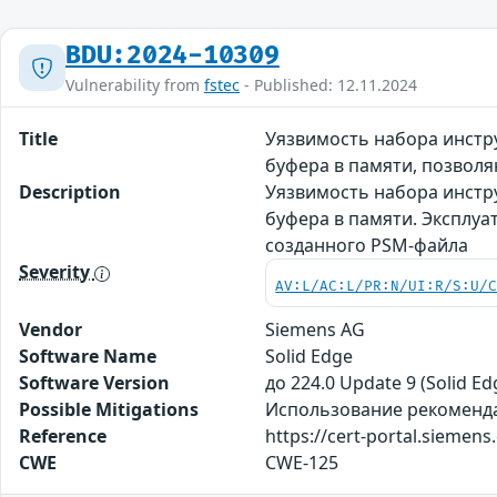
BDU:2024-10309
Vulnerability from
fstec
- Published: 12.11.2024
Title
Уязвимость набора инстру
буфера в памяти, позво
Description
Уязвимость набора инстр
буфера в памяти. Эксплу
созданного PSM-файла
Severity
AV:L/AC:L/PR:N/UI:R/S:U/
Vendor
Siemens AG
Software Name
Solid Edge
Software Version
до 224.0 Update 9 (Solid Ed
Possible Mitigations
Использование рекомендаци
Reference
https://cert-portal.siemen
CWE
CWE-125