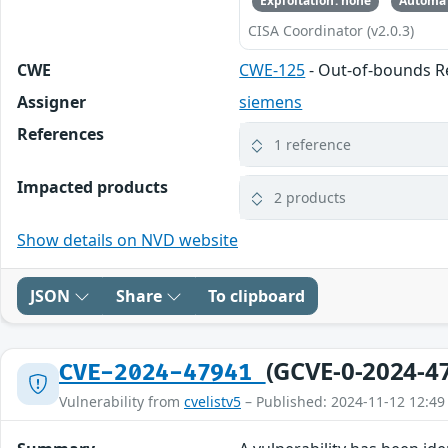
Exploitation: none
Automat
CISA Coordinator (v2.0.3)
CWE
CWE-125
- Out-of-bounds 
Assigner
siemens
References
1 reference
Impacted products
2 products
Show details on NVD website
JSON
Share
To clipboard
(GCVE-0-2024-4
CVE-2024-47941
Vulnerability from
cvelistv5
– Published: 2024-11-12 12:49