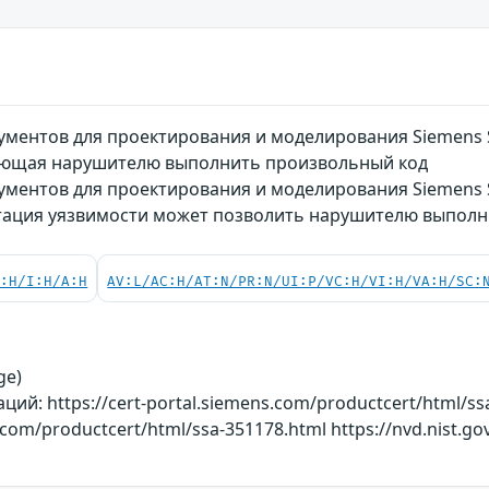
ментов для проектирования и моделирования Siemens S
ляющая нарушителю выполнить произвольный код
ументов для проектирования и моделирования Siemens S
атация уязвимости может позволить нарушителю выпол
C:H/I:H/A:H
AV:L/AC:H/AT:N/PR:N/UI:P/VC:H/VI:H/VA:H/SC:
ge)
й: https://cert-portal.siemens.com/productcert/html/ss
s.com/productcert/html/ssa-351178.html https://nvd.nist.go