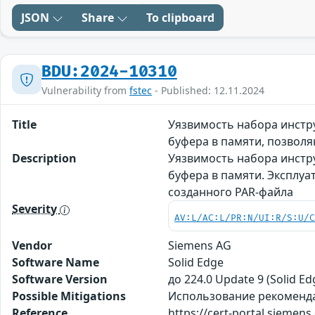
JSON
Share
To clipboard
BDU:2024-10310
Vulnerability from
fstec
- Published: 12.11.2024
Title
Уязвимость набора инстру
буфера в памяти, позво
Description
Уязвимость набора инстр
буфера в памяти. Эксплу
созданного PAR-файла
Severity
AV:L/AC:L/PR:N/UI:R/S:U/
Vendor
Siemens AG
Software Name
Solid Edge
Software Version
до 224.0 Update 9 (Solid Ed
Possible Mitigations
Использование рекомендаци
Reference
https://cert-portal.siemen