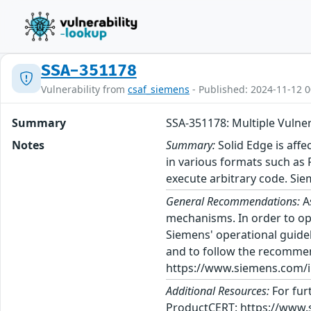
SSA-351178
Vulnerability from
csaf_siemens
- Published: 2024-11-12 0
Summary
SSA-351178: Multiple Vulner
Notes
Summary:
Solid Edge is affe
in various formats such as 
execute arbitrary code. Si
General Recommendations:
A
mechanisms. In order to op
Siemens' operational guidel
and to follow the recommen
https://www.siemens.com/in
Additional Resources:
For fur
ProductCERT: https://www.