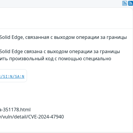
olid Edge, связанная с выходом операции за границы
olid Edge связана с выходом операции за границы
нить произвольный код с помощью специально
N/SI:N/SA:N
a-351178.html
v/vuln/detail/CVE-2024-47940