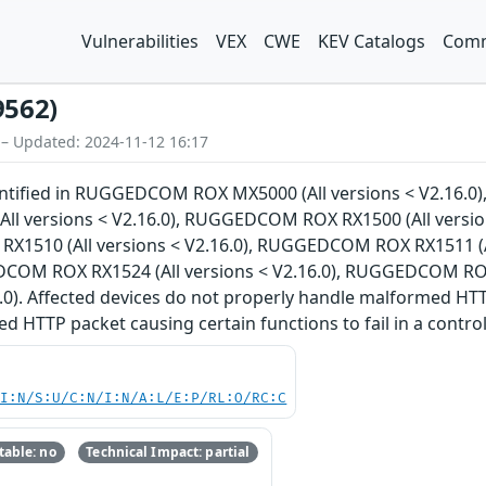
Vulnerabilities
VEX
CWE
KEV Catalogs
Comm
9562)
 – Updated: 2024-11-12 16:17
dentified in RUGGEDCOM ROX MX5000 (All versions < V2.16.
 versions < V2.16.0), RUGGEDCOM ROX RX1500 (All version
X1510 (All versions < V2.16.0), RUGGEDCOM ROX RX1511 (A
EDCOM ROX RX1524 (All versions < V2.16.0), RUGGEDCOM RO
6.0). Affected devices do not properly handle malformed H
d HTTP packet causing certain functions to fail in a contro
UI:N/S:U/C:N/I:N/A:L/E:P/RL:O/RC:C
able: no
Technical Impact: partial