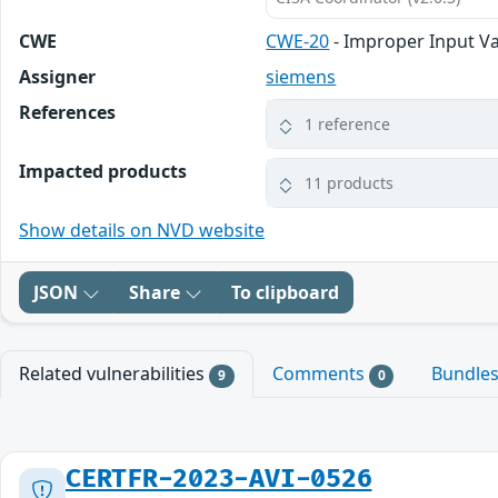
CWE
CWE-20
- Improper Input Va
Assigner
siemens
References
1 reference
Impacted products
11 products
Show details on NVD website
JSON
Share
To clipboard
Related vulnerabilities
Comments
Bundle
9
0
CERTFR-2023-AVI-0526