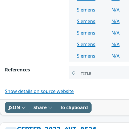
Siemens
N/A
Siemens
N/A
Siemens
N/A
Siemens
N/A
Siemens
N/A
References
TITLE
Show details on source website
JSON
Share
To clipboard