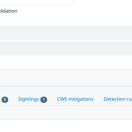
lidation
s
Sightings
CWE mitigations
Detection ru
0
1