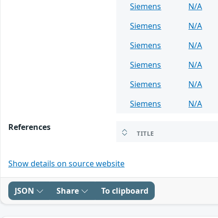
Siemens
N/A
Siemens
N/A
Siemens
N/A
Siemens
N/A
Siemens
N/A
Siemens
N/A
References
TITLE
Show details on source website
JSON
Share
To clipboard