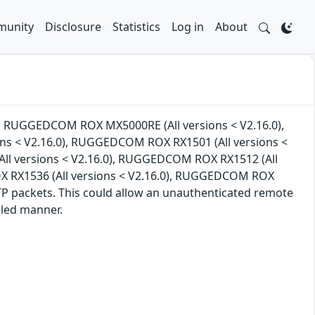
unity
Disclosure
Statistics
Log in
About
0), RUGGEDCOM ROX MX5000RE (All versions < V2.16.0),
s < V2.16.0), RUGGEDCOM ROX RX1501 (All versions <
ll versions < V2.16.0), RUGGEDCOM ROX RX1512 (All
X RX1536 (All versions < V2.16.0), RUGGEDCOM ROX
TTP packets. This could allow an unauthenticated remote
lled manner.