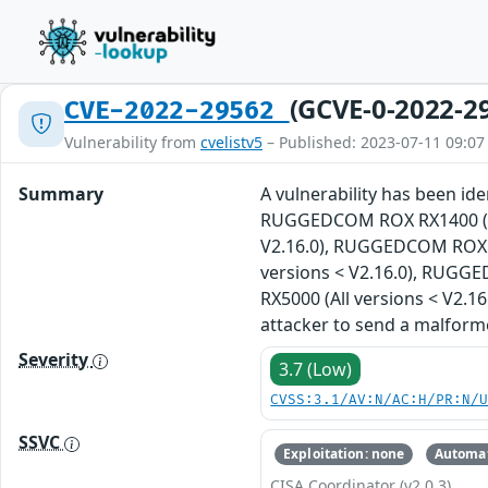
(GCVE-0-2022-2
CVE-2022-29562
Vulnerability from
cvelistv5
– Published: 2023-07-11 09:07
Summary
A vulnerability has been i
RUGGEDCOM ROX RX1400 (All
V2.16.0), RUGGEDCOM ROX R
versions < V2.16.0), RUGG
RX5000 (All versions < V2.1
attacker to send a malforme
Severity
3.7 (Low)
CVSS:3.1/AV:N/AC:H/PR:N/
SSVC
Exploitation: none
Automat
CISA Coordinator (v2.0.3)