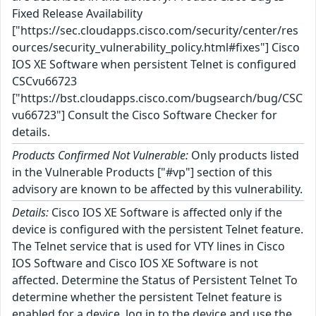
Fixed Release Availability
["https://sec.cloudapps.cisco.com/security/center/res
ources/security_vulnerability_policy.html#fixes"] Cisco
IOS XE Software when persistent Telnet is configured
CSCvu66723
["https://bst.cloudapps.cisco.com/bugsearch/bug/CSC
vu66723"] Consult the Cisco Software Checker for
details.
Products Confirmed Not Vulnerable:
Only products listed
in the Vulnerable Products ["#vp"] section of this
advisory are known to be affected by this vulnerability.
Details:
Cisco IOS XE Software is affected only if the
device is configured with the persistent Telnet feature.
The Telnet service that is used for VTY lines in Cisco
IOS Software and Cisco IOS XE Software is not
affected. Determine the Status of Persistent Telnet To
determine whether the persistent Telnet feature is
enabled for a device, log in to the device and use the