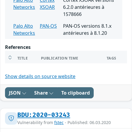
Palo Alto
Cortex
Cortex XSOAR versions
Networks
XSOAR
6.2.0 antérieures à
1578666
Palo Alto
PAN-OS
PAN-OS versions 8.1.x
Networks
antérieures à 8.1.20
References
TITLE
PUBLICATION TIME
TAGS
Show details on source website
JSON
Share
To clipboard
BDU:2020-03243
Vulnerability from
fstec
- Published: 06.03.2020