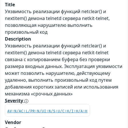
Title
Уязвимость реализации функций netclear() и
nextitem() демона telnetd сервера netkit-telnet,
позволяющая нарушителю выполнить
произвольный код
Description
Уязвимость реализации функций netclear() и
nextitem() демона telnetd сервера netkit-telnet
связана с копированием буфера без проверки
размера входных данных. Эксплуатация уязвимости
может позволить нарушителю, действующему
удаленно, выполнить произвольный код путем
добавления коротких записей или использования
механизма «срочных данных»
Severity
AV:N/AC:L/PR:N/UI:N/S:U/C:H/I:H/A:H
Vendor