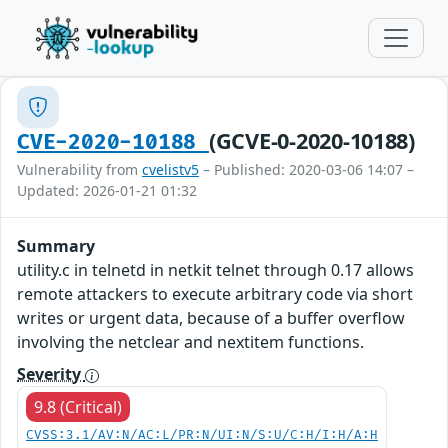
(GCVE-0-2020-10188)
CVE-2020-10188
Vulnerability from
cvelistv5
– Published: 2020-03-06 14:07 –
Updated: 2026-01-21 01:32
Summary
utility.c in telnetd in netkit telnet through 0.17 allows
remote attackers to execute arbitrary code via short
writes or urgent data, because of a buffer overflow
involving the netclear and nextitem functions.
Severity
9.8 (Critical)
CVSS:3.1/AV:N/AC:L/PR:N/UI:N/S:U/C:H/I:H/A:H