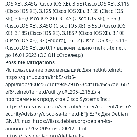
IOS XE), 3.4SG (Cisco IOS XE), 3.5E (Cisco IOS XE), 3.11S
(Cisco IOS XE), 3.12S (Cisco IOS XE), 3.13S (Cisco IOS
XE), 3.6E (Cisco IOS XE), 3.14S (Cisco IOS XE), 3.3SQ
(Cisco IOS XE), 3.4SQ (Cisco IOS XE), 3.5SQ (Cisco IOS
XE), 3.18S (Cisco IOS XE), 3.18SP (Cisco IOS XE), 3.10E
(Cisco IOS XE), 32 (Fedora), 16.12 (Cisco IOS XE), 3.11E
(Cisco IOS XE), до 0.17 включительно (netkit-telnet),
до 16.01.2023 (ОС ОН «Стрелец»)
Possible Mitigations
Использование рекомендаций: Для netkit-telnet:
https://github.com/krb5/krb5-
appl/blob/d00cd671dfe945791b33d4f1f6a5c57ae1667
ef8/telnet/telnetd/utility.c#L205-L216 Для
программных продуктов Cisco Systems Inc.:
https://tools.cisco.com/security/center/content/CiscoS
ecurityAdvisory/cisco-sa-telnetd-EFJrEzPx Для Debian
GNU/Linux: https://lists.debian.org/debian-lts-
announce/2020/05/msg00012.html
https://lists.debian.org/debian-lts-