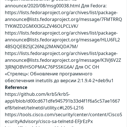
announce/2020/08/msg00038.html Для Fedora:
https://lists.fedoraproject.org/archives/list/package-
announce@lists.fedoraproject.org/message/7FMTRRQ
TYKWZD2GMXX3GLZV46OLPCLVK/
https://lists.fedoraproject.org/archives/list/package-
announce@lists.fedoraproject.org/message/HLU6FL2
4BSQQEB2SJC26NLJ2MANQDA7M/
https://lists.fedoraproject.org/archives/list/package-
announce@lists.fedoraproject.org/message/K3VJ6V2Z
3JRNJOBVHSOPMAC76PSSKG6A/ Для ОС ОН
«Стрелец»: Обновление программного
обеспечения inetutils до версии 2:1.9.4-2+deb9u1
Reference
https://github.com/krb5/krb5-
appl/blob/d00cd671dfe945791b33d4f1f6a5c57ae1667
ef8/telnet/telnetd/utility.c#L205-L216
https://tools.cisco.com/security/center/content/CiscoS
ecurityAdvisory/cisco-sa-telnetd-EFJrEzPx