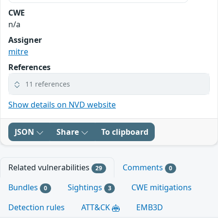
CWE
n/a
Assigner
mitre
References
11 references
Show details on NVD website
JSON
Share
To clipboard
Related vulnerabilities
Comments
29
0
Bundles
Sightings
CWE mitigations
0
3
Detection rules
ATT&CK
EMB3D