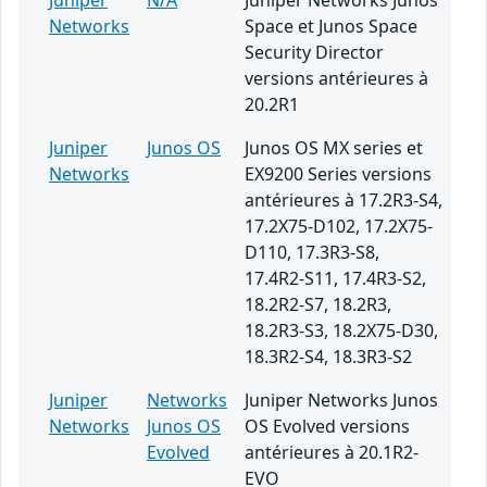
Juniper
N/A
Juniper Networks Junos
Networks
Space et Junos Space
Security Director
versions antérieures à
20.2R1
Juniper
Junos OS
Junos OS MX series et
Networks
EX9200 Series versions
antérieures à 17.2R3-S4,
17.2X75-D102, 17.2X75-
D110, 17.3R3-S8,
17.4R2-S11, 17.4R3-S2,
18.2R2-S7, 18.2R3,
18.2R3-S3, 18.2X75-D30,
18.3R2-S4, 18.3R3-S2
Juniper
Networks
Juniper Networks Junos
Networks
Junos OS
OS Evolved versions
Evolved
antérieures à 20.1R2-
EVO