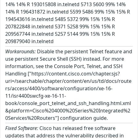
14% 14% R 193015808 in.telnetd 5713 5600 99% 14%
14% R 196431872 in.telnetd 5599 5486 99% 15% 15% R
194543616 in.telnetd 5485 5372 99% 15% 15% R
207822848 in.telnetd 5371 5258 99% 15% 15% R
209567744 in.telnetd 5257 5144 99% 15% 15% R
209879040 in.telnetd
Workarounds:
Disable the persistent Telnet feature and
use persistent Secure Shell (SSH) instead. For more
information, see the Console Port, Telnet, and SSH
Handling ["https://content.cisco.com/chapter.sjs?
uri=/searchable/chapter/content/en/us/td/docs/route
rs/access/4400/software/configuration/xe-16-
11/isr4400swcfg-xe-16-11-
book/console_port_telnet_and_ssh_handling.html.xml
&platform=Cisco%204000%20Series%20Integrated%2
0Services%20Routers"] configuration guide.
Fixed Software:
Cisco has released free software
updates that address the vulnerability described in