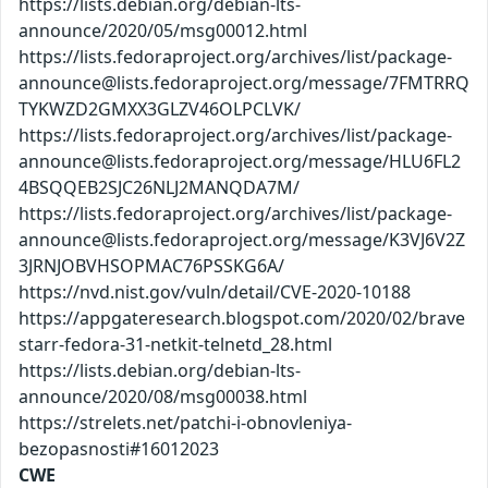
https://lists.debian.org/debian-lts-
announce/2020/05/msg00012.html
https://lists.fedoraproject.org/archives/list/package-
announce@lists.fedoraproject.org/message/7FMTRRQ
TYKWZD2GMXX3GLZV46OLPCLVK/
https://lists.fedoraproject.org/archives/list/package-
announce@lists.fedoraproject.org/message/HLU6FL2
4BSQQEB2SJC26NLJ2MANQDA7M/
https://lists.fedoraproject.org/archives/list/package-
announce@lists.fedoraproject.org/message/K3VJ6V2Z
3JRNJOBVHSOPMAC76PSSKG6A/
https://nvd.nist.gov/vuln/detail/CVE-2020-10188
https://appgateresearch.blogspot.com/2020/02/brave
starr-fedora-31-netkit-telnetd_28.html
https://lists.debian.org/debian-lts-
announce/2020/08/msg00038.html
https://strelets.net/patchi-i-obnovleniya-
bezopasnosti#16012023
CWE