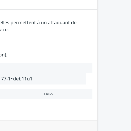
 elles permettent à un attaquant de
vice.
on).
1.177-1~deb11u1
TAGS