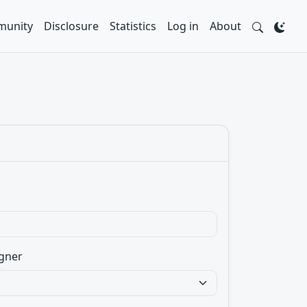
unity
Disclosure
Statistics
Log in
About
gner