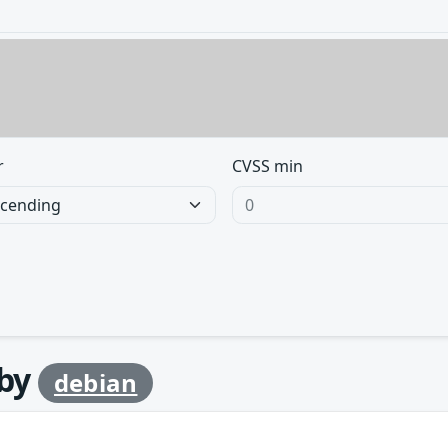
r
CVSS min
 by
debian