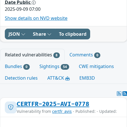
Date Public
2025-09-09 07:00
Show details on NVD website
JSON
Share
To clipboard
Related vulnerabilities
Comments
8
0
Bundles
Sightings
CWE mitigations
0
54
Detection rules
ATT&CK
EMB3D
CERTFR-2025-AVI-0778
Vulnerability from
certfr_avis
- Published: - Updated: