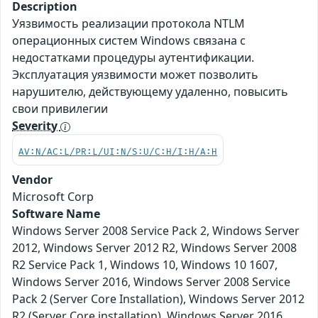
Description
Уязвимость реализации протокола NTLM
операционных систем Windows связана с
недостатками процедуры аутентификации.
Эксплуатация уязвимости может позволить
нарушителю, действующему удаленно, повысить
свои привилегии
Severity
AV:N/AC:L/PR:L/UI:N/S:U/C:H/I:H/A:H
Vendor
Microsoft Corp
Software Name
Windows Server 2008 Service Pack 2, Windows Server
2012, Windows Server 2012 R2, Windows Server 2008
R2 Service Pack 1, Windows 10, Windows 10 1607,
Windows Server 2016, Windows Server 2008 Service
Pack 2 (Server Core Installation), Windows Server 2012
R2 (Server Core installation), Windows Server 2016