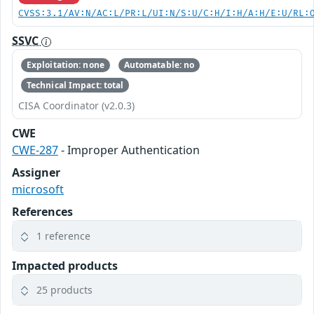
CVSS:3.1/AV:N/AC:L/PR:L/UI:N/S:U/C:H/I:H/A:H/E:U/RL:
SSVC
Exploitation: none
Automatable: no
Technical Impact: total
CISA Coordinator (v2.0.3)
CWE
CWE-287
- Improper Authentication
Assigner
microsoft
References
1 reference
Impacted products
25 products