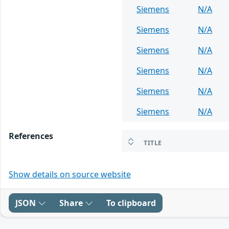
Siemens
N/A
Siemens
N/A
Siemens
N/A
Siemens
N/A
Siemens
N/A
Siemens
N/A
References
TITLE
Show details on source website
JSON
Share
To clipboard