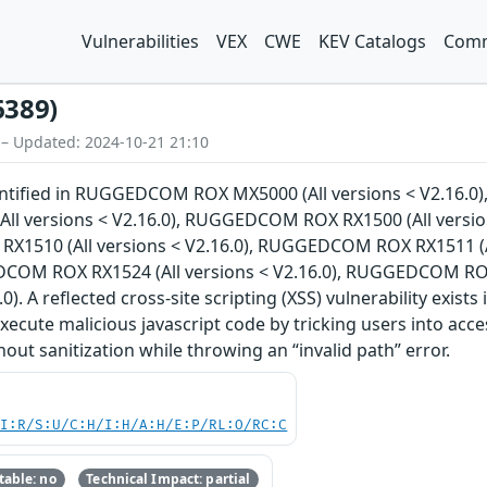
Vulnerabilities
VEX
CWE
KEV Catalogs
Comm
6389)
 – Updated: 2024-10-21 21:10
dentified in RUGGEDCOM ROX MX5000 (All versions < V2.16.
 versions < V2.16.0), RUGGEDCOM ROX RX1500 (All version
X1510 (All versions < V2.16.0), RUGGEDCOM ROX RX1511 (A
EDCOM ROX RX1524 (All versions < V2.16.0), RUGGEDCOM RO
0). A reflected cross-site scripting (XSS) vulnerability exists
xecute malicious javascript code by tricking users into acce
hout sanitization while throwing an “invalid path” error.
UI:R/S:U/C:H/I:H/A:H/E:P/RL:O/RC:C
able: no
Technical Impact: partial