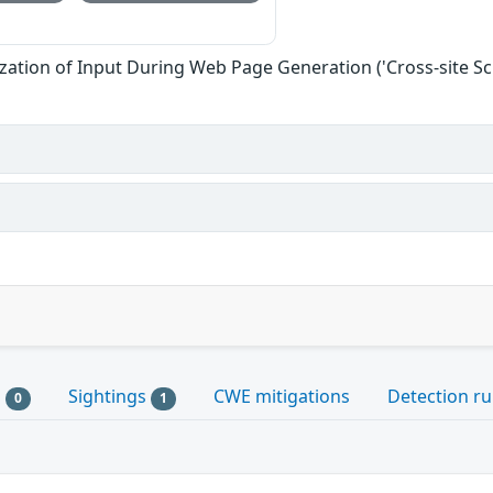
zation of Input During Web Page Generation ('Cross-site Scr
s
Sightings
CWE mitigations
Detection ru
0
1