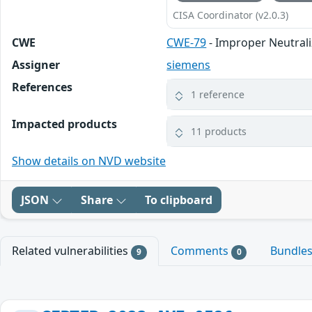
CISA Coordinator (v2.0.3)
CWE
CWE-79
- Improper Neutrali
Assigner
siemens
References
1 reference
Impacted products
11 products
Show details on NVD website
JSON
Share
To clipboard
Related vulnerabilities
Comments
Bundle
9
0