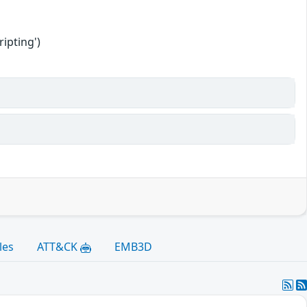
ipting')
les
ATT&CK
EMB3D