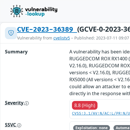
(GCVE-0-2023-3
CVE-2023-36389
Vulnerability from
cvelistv5
– Published: 2023-07-11 09:07
Summary
A vulnerability has been i
RUGGEDCOM ROX RX1400 (All
V2.16.0), RUGGEDCOM ROX R
versions < V2.16.0), RUGG
RX5000 (All versions < V2.16.
could allow an attacker to e
directly in the response wit
Severity
8.8 (High)
CVSS:3.1/AV:N/AC:L/PR:N/
SSVC
Exploitation: none
Automat