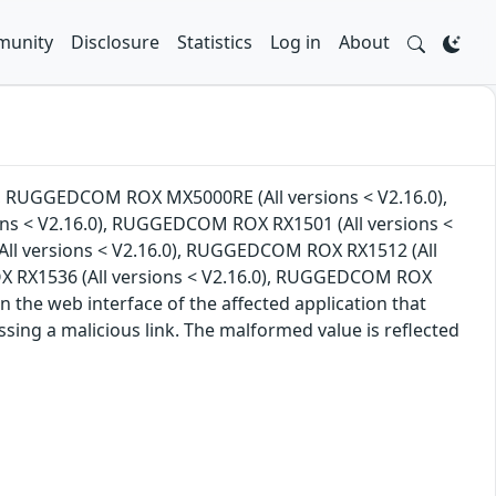
unity
Disclosure
Statistics
Log in
About
0), RUGGEDCOM ROX MX5000RE (All versions < V2.16.0),
s < V2.16.0), RUGGEDCOM ROX RX1501 (All versions <
ll versions < V2.16.0), RUGGEDCOM ROX RX1512 (All
X RX1536 (All versions < V2.16.0), RUGGEDCOM ROX
 in the web interface of the affected application that
ssing a malicious link. The malformed value is reflected