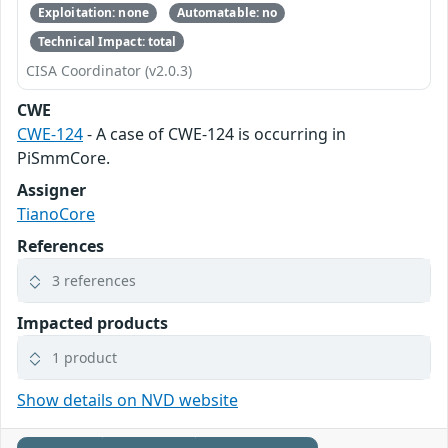
Exploitation: none
Automatable: no
Technical Impact: total
CISA Coordinator (v2.0.3)
CWE
CWE-124
- A case of CWE-124 is occurring in
PiSmmCore.
Assigner
TianoCore
References
3 references
Impacted products
1 product
Show details on NVD website