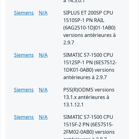
à 14.3.0.1
Siemens
N/A
SIPLUS ET 200SP CPU
1510SP-1 PN RAIL
(6AG2510-1DJ01-1AB0)
versions antérieures à
2.9.7
Siemens
N/A
SIMATIC S7-1500 CPU
1512SP-1 PN (6ES7512-
1DK01-0AB0) versions
antérieures à 2.9.7
Siemens
N/A
PSS(R)ODMS versions
13.1.x antérieures à
13.1.12.1
Siemens
N/A
SIMATIC S7-1500 CPU
1515F-2 PN (6ES7515-
2FM02-0AB0) versions