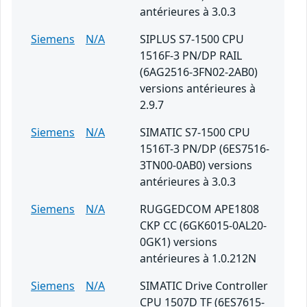
antérieures à 3.0.3
Siemens
N/A
SIPLUS S7-1500 CPU
1516F-3 PN/DP RAIL
(6AG2516-3FN02-2AB0)
versions antérieures à
2.9.7
Siemens
N/A
SIMATIC S7-1500 CPU
1516T-3 PN/DP (6ES7516-
3TN00-0AB0) versions
antérieures à 3.0.3
Siemens
N/A
RUGGEDCOM APE1808
CKP CC (6GK6015-0AL20-
0GK1) versions
antérieures à 1.0.212N
Siemens
N/A
SIMATIC Drive Controller
CPU 1507D TF (6ES7615-