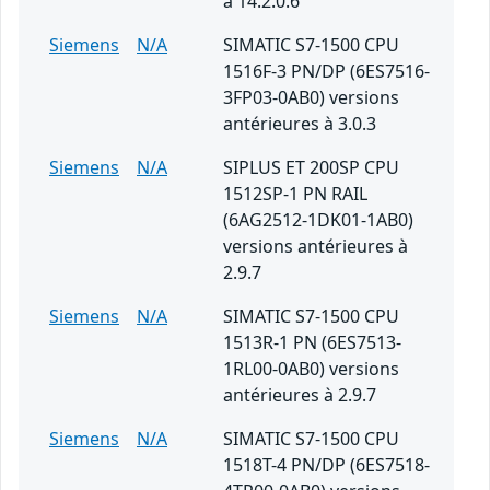
à 14.2.0.6
Siemens
N/A
SIMATIC S7-1500 CPU
1516F-3 PN/DP (6ES7516-
3FP03-0AB0) versions
antérieures à 3.0.3
Siemens
N/A
SIPLUS ET 200SP CPU
1512SP-1 PN RAIL
(6AG2512-1DK01-1AB0)
versions antérieures à
2.9.7
Siemens
N/A
SIMATIC S7-1500 CPU
1513R-1 PN (6ES7513-
1RL00-0AB0) versions
antérieures à 2.9.7
Siemens
N/A
SIMATIC S7-1500 CPU
1518T-4 PN/DP (6ES7518-