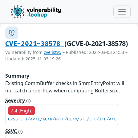
(GCVE-0-2021-38578)
CVE-2021-38578
Vulnerability from
cvelistv5
– Published: 2022-03-03 21:53 –
Updated: 2025-11-03 19:26
Summary
Existing CommBuffer checks in SmmEntryPoint will
not catch underflow when computing BufferSize.
Severity
7.4 (High)
CVSS:3.1/AV:L/AC:H/PR:H/UI:N/S:C/C:H/I:H/A:L
SSVC