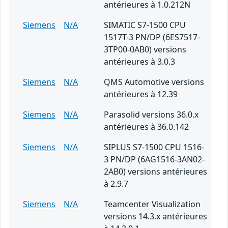
antérieures à 1.0.212N
Siemens
N/A
SIMATIC S7-1500 CPU
1517T-3 PN/DP (6ES7517-
3TP00-0AB0) versions
antérieures à 3.0.3
Siemens
N/A
QMS Automotive versions
antérieures à 12.39
Siemens
N/A
Parasolid versions 36.0.x
antérieures à 36.0.142
Siemens
N/A
SIPLUS S7-1500 CPU 1516-
3 PN/DP (6AG1516-3AN02-
2AB0) versions antérieures
à 2.9.7
Siemens
N/A
Teamcenter Visualization
versions 14.3.x antérieures