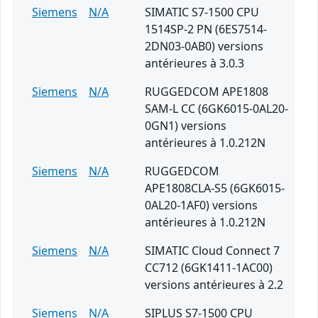
Siemens
N/A
SIMATIC S7-1500 CPU
1514SP-2 PN (6ES7514-
2DN03-0AB0) versions
antérieures à 3.0.3
Siemens
N/A
RUGGEDCOM APE1808
SAM-L CC (6GK6015-0AL20-
0GN1) versions
antérieures à 1.0.212N
Siemens
N/A
RUGGEDCOM
APE1808CLA-S5 (6GK6015-
0AL20-1AF0) versions
antérieures à 1.0.212N
Siemens
N/A
SIMATIC Cloud Connect 7
CC712 (6GK1411-1AC00)
versions antérieures à 2.2
Siemens
N/A
SIPLUS S7-1500 CPU