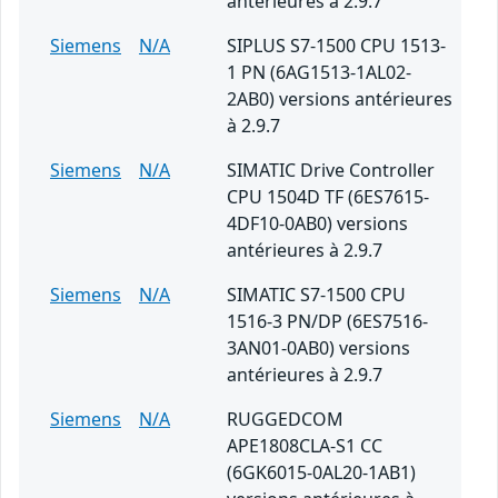
antérieures à 2.9.7
Siemens
N/A
SIPLUS S7-1500 CPU 1513-
1 PN (6AG1513-1AL02-
2AB0) versions antérieures
à 2.9.7
Siemens
N/A
SIMATIC Drive Controller
CPU 1504D TF (6ES7615-
4DF10-0AB0) versions
antérieures à 2.9.7
Siemens
N/A
SIMATIC S7-1500 CPU
1516-3 PN/DP (6ES7516-
3AN01-0AB0) versions
antérieures à 2.9.7
Siemens
N/A
RUGGEDCOM
APE1808CLA-S1 CC
(6GK6015-0AL20-1AB1)