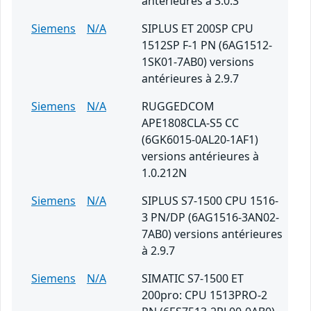
antérieures à 3.0.3
Siemens
N/A
SIPLUS ET 200SP CPU
1512SP F-1 PN (6AG1512-
1SK01-7AB0) versions
antérieures à 2.9.7
Siemens
N/A
RUGGEDCOM
APE1808CLA-S5 CC
(6GK6015-0AL20-1AF1)
versions antérieures à
1.0.212N
Siemens
N/A
SIPLUS S7-1500 CPU 1516-
3 PN/DP (6AG1516-3AN02-
7AB0) versions antérieures
à 2.9.7
Siemens
N/A
SIMATIC S7-1500 ET
200pro: CPU 1513PRO-2