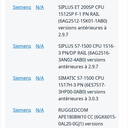
Siemens
N/A
SIPLUS ET 200SP CPU
1512SP F-1 PN RAIL
(6AG2512-1SK01-1AB0)
versions antérieures à
2.9.7
Siemens
N/A
SIPLUS S7-1500 CPU 1516-
3 PN/DP RAIL (6AG2516-
3AN02-4AB0) versions
antérieures à 2.9.7
Siemens
N/A
SIMATIC S7-1500 CPU
1517H-3 PN (6ES7517-
3HP00-0AB0) versions
antérieures à 3.0.3
Siemens
N/A
RUGGEDCOM
APE1808W10 CC (6GK6015-
0AL20-0GJ1) versions