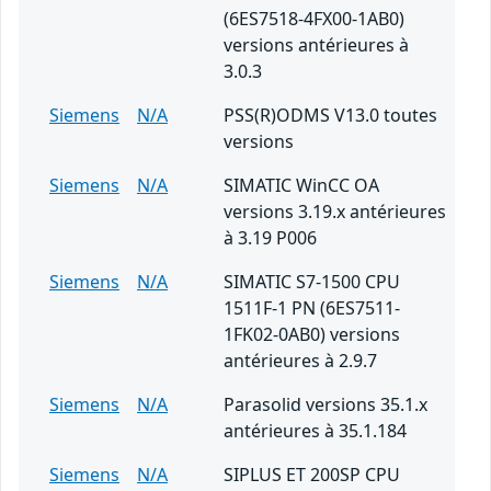
(6ES7518-4FX00-1AB0)
versions antérieures à
3.0.3
Siemens
N/A
PSS(R)ODMS V13.0 toutes
versions
Siemens
N/A
SIMATIC WinCC OA
versions 3.19.x antérieures
à 3.19 P006
Siemens
N/A
SIMATIC S7-1500 CPU
1511F-1 PN (6ES7511-
1FK02-0AB0) versions
antérieures à 2.9.7
Siemens
N/A
Parasolid versions 35.1.x
antérieures à 35.1.184
Siemens
N/A
SIPLUS ET 200SP CPU