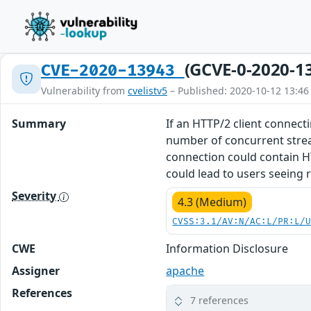
(GCVE-0-2020-1
CVE-2020-13943
Vulnerability from
cvelistv5
– Published: 2020-10-12 13:46
Summary
If an HTTP/2 client connect
number of concurrent stream
connection could contain H
could lead to users seeing
Severity
4.3 (Medium)
CVSS:3.1/AV:N/AC:L/PR:L/
CWE
Information Disclosure
Assigner
apache
References
7 references