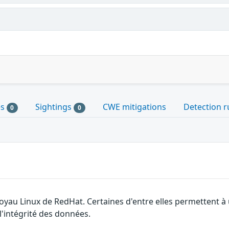
es
Sightings
CWE mitigations
Detection r
0
0
 noyau Linux de RedHat. Certaines d'entre elles permettent
 l'intégrité des données.