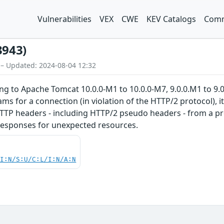
Vulnerabilities
VEX
CWE
KEV Catalogs
Comm
3943)
 – Updated: 2024-08-04 12:32
ing to Apache Tomcat 10.0.0-M1 to 10.0.0-M7, 9.0.0.M1 to 9
s for a connection (in violation of the HTTP/2 protocol), 
TTP headers - including HTTP/2 pseudo headers - from a pr
 responses for unexpected resources.
UI:N/S:U/C:L/I:N/A:N