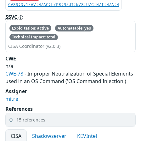
CVSS:3.1/AV:N/AC:L/PR:N/UI:N/S:U/C:H/I:H/A:H
SSVC
Exploitation: active
Automatable: yes
Technical Impact: total
CISA Coordinator (v2.0.3)
CWE
n/a
CWE-78
- Improper Neutralization of Special Elements
used in an OS Command ('OS Command Injection')
Assigner
mitre
References
15 references
CISA
Shadowserver
KEVIntel