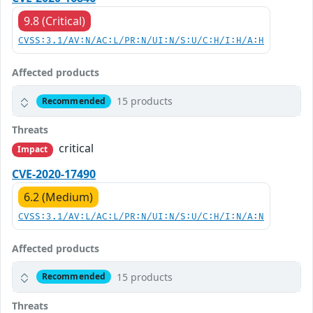
9.8 (Critical)
CVSS:3.1/AV:N/AC:L/PR:N/UI:N/S:U/C:H/I:H/A:H
Affected products
15 products
Recommended
Threats
critical
Impact
CVE-2020-17490
6.2 (Medium)
CVSS:3.1/AV:L/AC:L/PR:N/UI:N/S:U/C:H/I:N/A:N
Affected products
15 products
Recommended
Threats