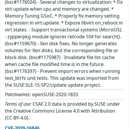
(bsc#1176024) - Several changes to virtualization: * Fix
virt update when cpu and memory are changed. *
Memory Tuning GSoC. * Properly fix memory setting
regression in virt.update. * Expose libvirt on_reboot in
virt states. - Support transactional systems (MicroOS).
- zypperpkg module ignores retcode 104 for search().
(bsc#1159670) - Xen disk fixes. No longer generates
volumes for Xen disks, but the corresponding file or
block disk. (bsc#1175987) - Invalidate file list cache
when cache file modified time is in the future.
(bsc#1176397) - Prevent import errors when running
test_btrfs unit tests. This update was imported from
the SUSE:SLE-15-SP2:Update update project.
Patchnames:
openSUSE-2020-1833
Terms of use:
CSAF 2.0 data is provided by SUSE under
the Creative Commons License 4.0 with Attribution
(CC-BY-4.0).
CVE-2020-16846