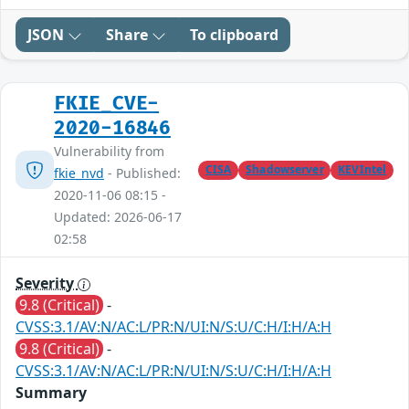
JSON
Share
To clipboard
FKIE_CVE-
2020-16846
Vulnerability from
CISA
Shadowserver
KEVIntel
fkie_nvd
- Published:
2020-11-06 08:15 -
Updated: 2026-06-17
02:58
Severity
9.8 (Critical)
-
CVSS:3.1/AV:N/AC:L/PR:N/UI:N/S:U/C:H/I:H/A:H
9.8 (Critical)
-
CVSS:3.1/AV:N/AC:L/PR:N/UI:N/S:U/C:H/I:H/A:H
Summary