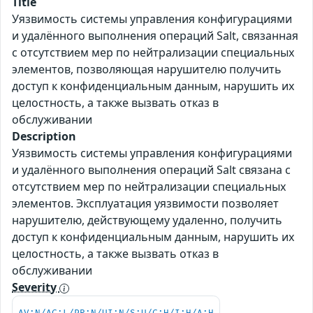
Title
Уязвимость системы управления конфигурациями
и удалённого выполнения операций Salt, связанная
с отсутствием мер по нейтрализации специальных
элементов, позволяющая нарушителю получить
доступ к конфиденциальным данным, нарушить их
целостность, а также вызвать отказ в
обслуживании
Description
Уязвимость системы управления конфигурациями
и удалённого выполнения операций Salt связана с
отсутствием мер по нейтрализации специальных
элементов. Эксплуатация уязвимости позволяет
нарушителю, действующему удаленно, получить
доступ к конфиденциальным данным, нарушить их
целостность, а также вызвать отказ в
обслуживании
Severity