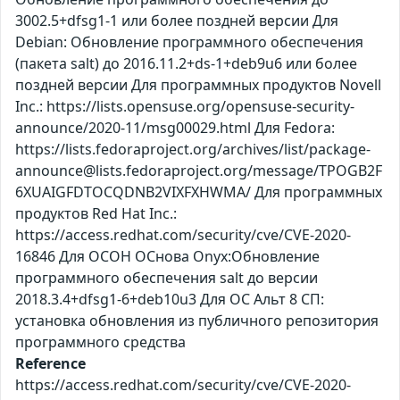
3002.5+dfsg1-1 или более поздней версии Для
Debian: Обновление программного обеспечения
(пакета salt) до 2016.11.2+ds-1+deb9u6 или более
поздней версии Для программных продуктов Novell
Inc.: https://lists.opensuse.org/opensuse-security-
announce/2020-11/msg00029.html Для Fedora:
https://lists.fedoraproject.org/archives/list/package-
announce@lists.fedoraproject.org/message/TPOGB2F
6XUAIGFDTOCQDNB2VIXFXHWMA/ Для программных
продуктов Red Hat Inc.:
https://access.redhat.com/security/cve/CVE-2020-
16846 Для ОСОН ОСнова Оnyx:Обновление
программного обеспечения salt до версии
2018.3.4+dfsg1-6+deb10u3 Для ОС Альт 8 СП:
установка обновления из публичного репозитория
программного средства
Reference
https://access.redhat.com/security/cve/CVE-2020-