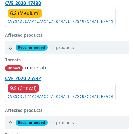
CVE-2020-17490
6.2 (Medium)
CVSS:3.1/AV:L/AC:L/PR:N/UI:N/S:U/C:H/I:N/A:N
Affected products
15 products
Recommended
Threats
moderate
Impact
CVE-2020-25592
9.8 (Critical)
CVSS:3.1/AV:N/AC:L/PR:N/UI:N/S:U/C:H/I:H/A:H
Affected products
15 products
Recommended