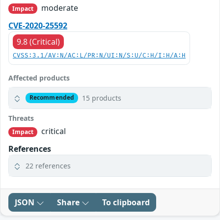
moderate
Impact
CVE-2020-25592
9.8 (Critical)
CVSS:3.1/AV:N/AC:L/PR:N/UI:N/S:U/C:H/I:H/A:H
Affected products
15 products
Recommended
Threats
critical
Impact
References
22 references
JSON
Share
To clipboard