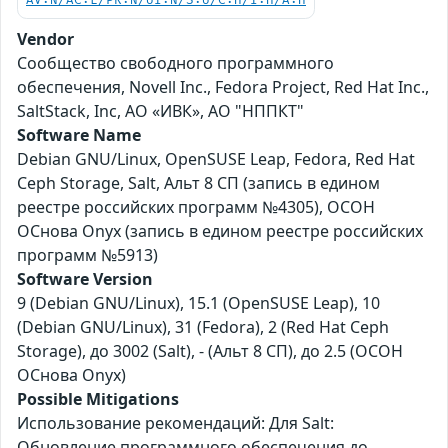
AV:N/AC:L/PR:N/UI:N/S:U/C:H/I:H/A:H
Vendor
Сообщество свободного программного
обеспечения, Novell Inc., Fedora Project, Red Hat Inc.,
SaltStack, Inc, АО «ИВК», АО "НППКТ"
Software Name
Debian GNU/Linux, OpenSUSE Leap, Fedora, Red Hat
Ceph Storage, Salt, Альт 8 СП (запись в едином
реестре российских программ №4305), ОСОН
ОСнова Оnyx (запись в едином реестре российских
программ №5913)
Software Version
9 (Debian GNU/Linux), 15.1 (OpenSUSE Leap), 10
(Debian GNU/Linux), 31 (Fedora), 2 (Red Hat Ceph
Storage), до 3002 (Salt), - (Альт 8 СП), до 2.5 (ОСОН
ОСнова Оnyx)
Possible Mitigations
Использование рекомендаций: Для Salt:
Обновление программного обеспечения до