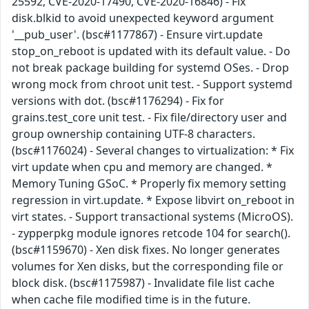
25592, CVE-2020-17490, CVE-2020-16846) - Fix
disk.blkid to avoid unexpected keyword argument
'__pub_user'. (bsc#1177867) - Ensure virt.update
stop_on_reboot is updated with its default value. - Do
not break package building for systemd OSes. - Drop
wrong mock from chroot unit test. - Support systemd
versions with dot. (bsc#1176294) - Fix for
grains.test_core unit test. - Fix file/directory user and
group ownership containing UTF-8 characters.
(bsc#1176024) - Several changes to virtualization: * Fix
virt update when cpu and memory are changed. *
Memory Tuning GSoC. * Properly fix memory setting
regression in virt.update. * Expose libvirt on_reboot in
virt states. - Support transactional systems (MicroOS).
- zypperpkg module ignores retcode 104 for search().
(bsc#1159670) - Xen disk fixes. No longer generates
volumes for Xen disks, but the corresponding file or
block disk. (bsc#1175987) - Invalidate file list cache
when cache file modified time is in the future.