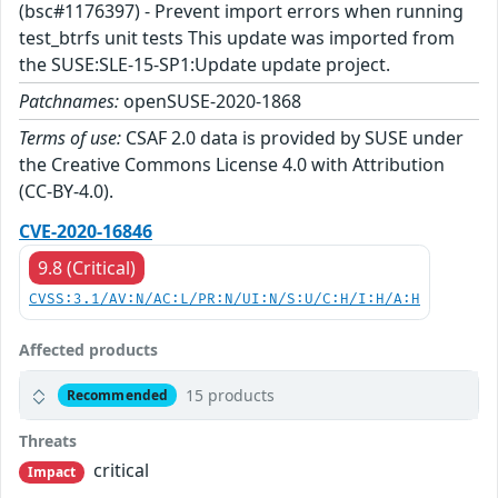
(bsc#1176397) - Prevent import errors when running
test_btrfs unit tests This update was imported from
the SUSE:SLE-15-SP1:Update update project.
Patchnames:
openSUSE-2020-1868
Terms of use:
CSAF 2.0 data is provided by SUSE under
the Creative Commons License 4.0 with Attribution
(CC-BY-4.0).
CVE-2020-16846
9.8 (Critical)
CVSS:3.1/AV:N/AC:L/PR:N/UI:N/S:U/C:H/I:H/A:H
Affected products
15 products
Recommended
Threats
critical
Impact