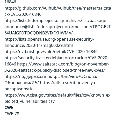
16846
https://github.com/vulhub/vulhub/tree/master/saltsta
ck/CVE-2020-16846
https://lists.fedoraproject.org/archives/list/package-
announce@lists.fedoraproject.org/message/TPOGB2F
6XUAIGFDTOCQDNB2VIXFXHWMA/
https://lists.opensuse.org/opensuse-security-
announce/2020-11/msg00029.html
https://nvd.nist.gov/vuln/detail/CVE-2020-16846
https://security-tracker.debian.org/tracker/CVE-2020-
16846 https://www.saltstack.com/blog/on-november-
3-2020-saltstack-publicly-disclosed-three-new-cves/
https://поддержка.нппкт.рф/bin/view/ОСнова/
Обновления/2.5/ https://altsp.su/obnovleniya-
bezopasnosti/
https://www.cisa.gov/sites/default/files/csv/known_ex
ploited_vulnerabilities.csv
CWE
CWE-78