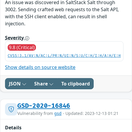
An issue was discovered in SaltStack Salt through
3002. Sending crafted web requests to the Salt API,
with the SSH client enabled, can result in shell
injection.
Severity
9.8 (Critical)
CVSS:3.1/AV:N/AC:L/PR:N/UI:N/S:U/C:H/I:H/A:H/E:H
Show details on source website
JSON
Share
To clipboard
GSD-2020-16846
Vulnerability from
gsd
- Updated: 2023-12-13 01:21
Details