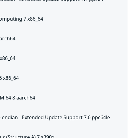
 Computing 7 x86_64
aarch64
 x86_64
.6 x86_64
RM 64 8 aarch64
tle endian - Extended Update Support 7.6 ppc64le
 z (Structure A) 7 s390x