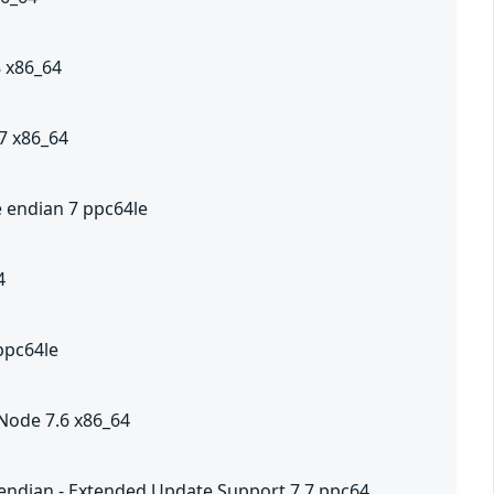
8 x86_64
.7 x86_64
le endian 7 ppc64le
4
ppc64le
Node 7.6 x86_64
g endian - Extended Update Support 7.7 ppc64