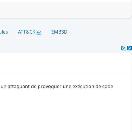
ules
ATT&CK
EMB3D
 à un attaquant de provoquer une exécution de code