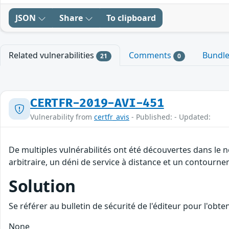
JSON
Share
To clipboard
Related vulnerabilities
Comments
Bundl
21
0
CERTFR-2019-AVI-451
Vulnerability from
certfr_avis
- Published: - Updated:
De multiples vulnérabilités ont été découvertes dans le
arbitraire, un déni de service à distance et un contournem
Solution
Se référer au bulletin de sécurité de l'éditeur pour l'obt
None