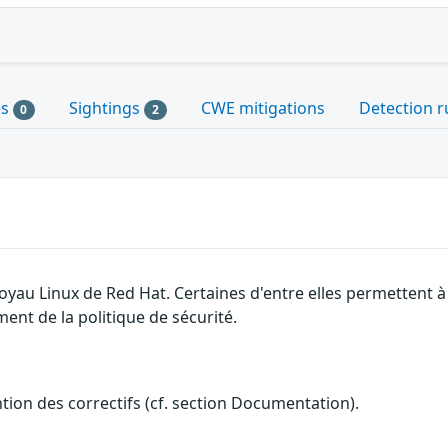
es
Sightings
CWE mitigations
Detection r
0
2
 noyau Linux de Red Hat. Certaines d'entre elles permettent
ent de la politique de sécurité.
ention des correctifs (cf. section Documentation).