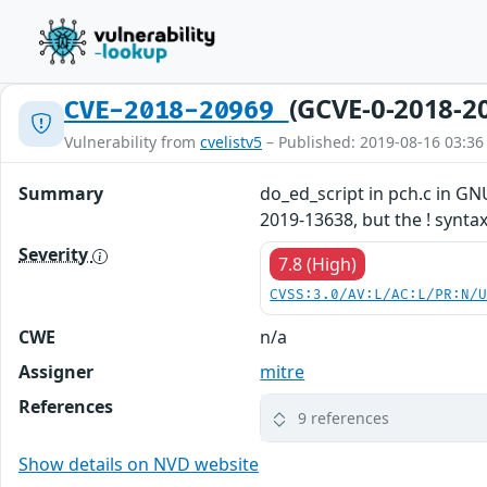
(GCVE-0-2018-2
CVE-2018-20969
Vulnerability from
cvelistv5
– Published: 2019-08-16 03:36
Summary
do_ed_script in pch.c in GN
2019-13638, but the ! syntax
Severity
7.8 (High)
CVSS:3.0/AV:L/AC:L/PR:N/
CWE
n/a
Assigner
mitre
References
9 references
Show details on NVD website