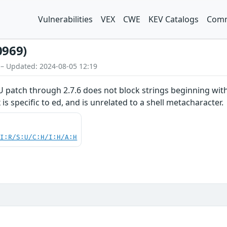
Vulnerabilities
VEX
CWE
KEV Catalogs
Comm
0969)
 – Updated: 2024-08-05 12:19
U patch through 2.7.6 does not block strings beginning with
 is specific to ed, and is unrelated to a shell metacharacter.
UI:R/S:U/C:H/I:H/A:H