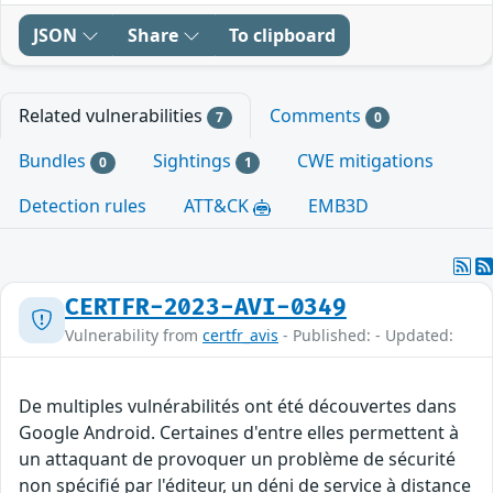
JSON
Share
To clipboard
Related vulnerabilities
Comments
7
0
Bundles
Sightings
CWE mitigations
0
1
Detection rules
ATT&CK
EMB3D
CERTFR-2023-AVI-0349
Vulnerability from
certfr_avis
- Published: - Updated:
De multiples vulnérabilités ont été découvertes dans
Google Android. Certaines d'entre elles permettent à
un attaquant de provoquer un problème de sécurité
non spécifié par l'éditeur, un déni de service à distance