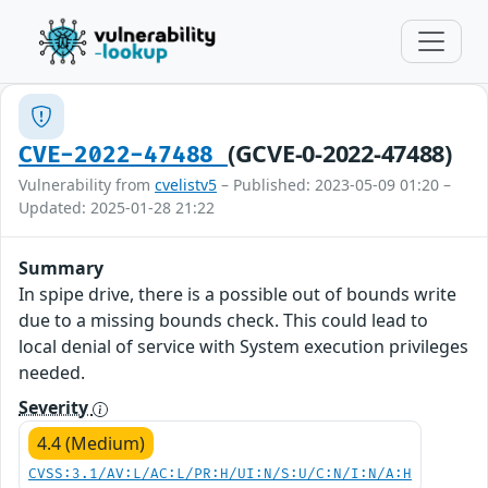
(GCVE-0-2022-47488)
CVE-2022-47488
Vulnerability from
cvelistv5
– Published: 2023-05-09 01:20 –
Updated: 2025-01-28 21:22
Summary
In spipe drive, there is a possible out of bounds write
due to a missing bounds check. This could lead to
local denial of service with System execution privileges
needed.
Severity
4.4 (Medium)
CVSS:3.1/AV:L/AC:L/PR:H/UI:N/S:U/C:N/I:N/A:H