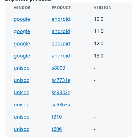
VENDOR
PRODUCT
VERSION
google
android
10.0
google
android
11.0
google
android
12.0
google
android
13.0
unisoc
s8000
-
unisoc
sc7731e
-
unisoc
sc9832e
-
unisoc
sc9863a
-
unisoc
t310
-
unisoc
t606
-