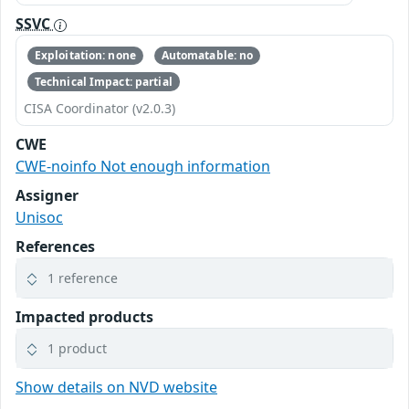
SSVC
Exploitation: none
Automatable: no
Technical Impact: partial
CISA Coordinator (v2.0.3)
CWE
CWE-noinfo Not enough information
Assigner
Unisoc
References
1 reference
Impacted products
1 product
Show details on NVD website