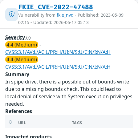
FKIE_CVE-2022-47488
Vulnerability from
fkie_nvd
- Published: 2023-05-09
02:15 - Updated: 2026-06-17 05:13
Severity
4.4 (Medium)
-
CVSS:3.1/AV:L/AC:L/PR:H/UI:N/S:U/C:N/I:N/A:H
4.4 (Medium)
-
CVSS:3.1/AV:L/AC:L/PR:H/UI:N/S:U/C:N/I:N/A:H
Summary
In spipe drive, there is a possible out of bounds write
due to a missing bounds check. This could lead to
local denial of service with System execution privileges
needed.
References
URL
TAGS
Impacted products