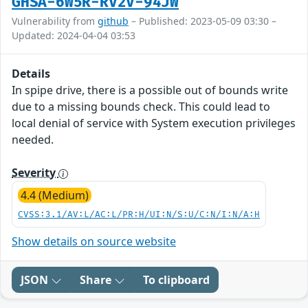
GHSA-6W5R-RV2V-94JW
Vulnerability from
github
– Published: 2023-05-09 03:30 –
Updated: 2024-04-04 03:53
Details
In spipe drive, there is a possible out of bounds write
due to a missing bounds check. This could lead to
local denial of service with System execution privileges
needed.
Severity
4.4 (Medium)
CVSS:3.1/AV:L/AC:L/PR:H/UI:N/S:U/C:N/I:N/A:H
Show details on source website
JSON
Share
To clipboard