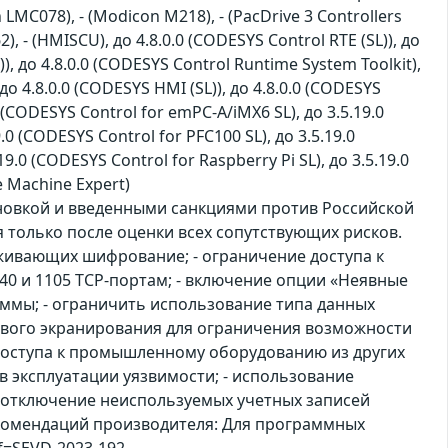
 LMC078), - (Modicon M218), - (PacDrive 3 Controllers
2), - (HMISCU), до 4.8.0.0 (CODESYS Control RTE (SL)), до
)), до 4.8.0.0 (CODESYS Control Runtime System Toolkit),
 до 4.8.0.0 (CODESYS HMI (SL)), до 4.8.0.0 (CODESYS
 (CODESYS Control for emPC-A/iMX6 SL), до 3.5.19.0
9.0 (CODESYS Control for PFC100 SL), до 3.5.19.0
19.0 (CODESYS Control for Raspberry Pi SL), до 3.5.19.0
e Machine Expert)
ановкой и введенными санкциями против Российской
только после оценки всех сопутствующих рисков.
живающих шифрование; - ограничение доступа к
0 и 1105 TCP-портам; - включение опции «Неявные
раммы; - ограничить использование типа данных
тевого экранирования для ограничения возможности
 доступа к промышленному оборудованию из других
в эксплуатации уязвимости; - использование
е/отключение неиспользуемых учетных записей
екомендаций производителя: Для программных
ef=SEVD-2023-192-