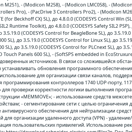
on M251), - (Modicon M258), - (Modicon LMC058), - (Modicon
rollers Pro), - (PacDrive 3 Controllers Pro2), - (Modicon M26
E (for Beckhoff CX) SL), до 4.8.0.0 (CODESYS Control Win (SL
SIL2 Runtime Toolkit), до 4.8.0.0 (CODESYS Safety SIL2 PSP),
 3.5.19.0 (CODESYS Control for BeagleBone SL), до 3.5.19.0
0 SL), до 3.5.19.0 (CODESYS Control for Linux SL), до 3.5.1
 SL), до 3.5.19.0 (CODESYS Control for PLCnext SL), до 3.5.
 Touch Panels 600 SL), - (SoftSPS embedded in EcoStruxur
 доверенных источников. В связи со сложившейся обст
 устанавливать обновления программного обеспечения 
использование для организации связи каналов, поддер
я программирования контроллеров 1740 UDP-порту, 1174
s)» для проверки корректности логики выполнения прог
инструкции «MEMMOVE»; - использование средств межсе
ройствам; - сегментирование сети с целью ограничения
е антивирусного обеспечения для нейтрализации средст
й для организации удаленного доступа (VPN) - удалени
зация пользовательских привилегий. Использование р
ic: https://download.schneider-electric.com/files?p_Doc_R