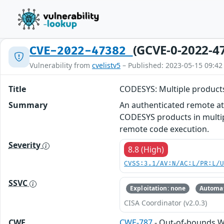
(GCVE-0-2022-4
CVE-2022-47382
Vulnerability from
cvelistv5
– Published: 2023-05-15 09:42
Title
CODESYS: Multiple products
Summary
An authenticated remote at
CODESYS products in multipl
remote code execution.
Severity
8.8 (High)
CVSS:3.1/AV:N/AC:L/PR:L/
SSVC
Exploitation: none
Automat
CISA Coordinator (v2.0.3)
CWE
CWE-787
- Out-of-bounds W