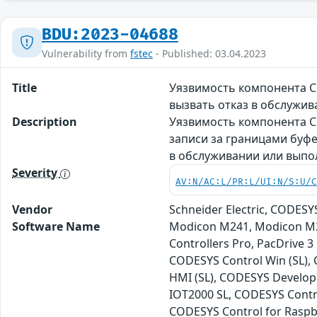
BDU:2023-04688
Vulnerability from
fstec
- Published: 03.04.2023
Title
Уязвимость компонента 
вызвать отказ в обслужи
Description
Уязвимость компонента 
записи за границами буф
в обслуживании или выпо
Severity
AV:N/AC:L/PR:L/UI:N/S:U/
Vendor
Schneider Electric, CODES
Software Name
Modicon M241, Modicon M2
Controllers Pro, PacDrive 
CODESYS Control Win (SL), 
HMI (SL), CODESYS Develop
IOT2000 SL, CODESYS Contro
CODESYS Control for Raspb