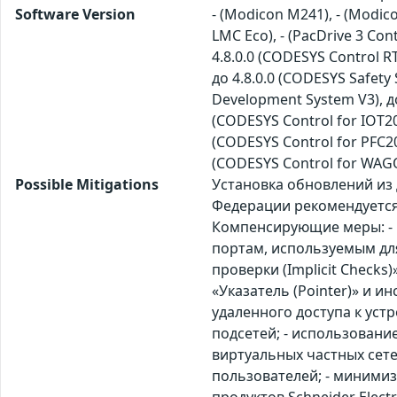
Software Version
- (Modicon M241), - (Modic
LMC Eco), - (PacDrive 3 Cont
4.8.0.0 (CODESYS Control RT
до 4.8.0.0 (CODESYS Safety 
Development System V3), до
(CODESYS Control for IOT200
(CODESYS Control for PFC200
(CODESYS Control for WAGO
Possible Mitigations
Установка обновлений из
Федерации рекомендуется
Компенсирующие меры: - 
портам, используемым дл
проверки (Implicit Check
«Указатель (Pointer)» и 
удаленного доступа к уст
подсетей; - использовани
виртуальных частных сете
пользователей; - миними
продуктов Schneider Electr