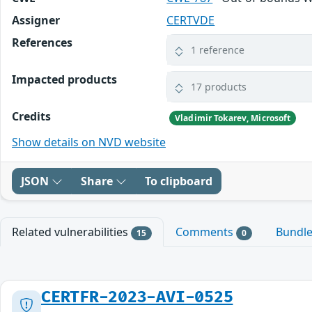
Assigner
CERTVDE
References
1 reference
Impacted products
17 products
Credits
Vladimir Tokarev, Microsoft
Show details on NVD website
JSON
Share
To clipboard
Related vulnerabilities
Comments
Bundl
15
0
CERTFR-2023-AVI-0525