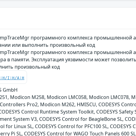
CmpTraceMgr программного комплекса промышленной а
вании или выполнить произвольный код
CmpTraceMgr программного комплекса промышленной ав
ера в памяти. Эксплуатация уязвимости может позволит
лнить произвольный код
C:H/I:H/A:H
YS GmbH
51, Modicon M258, Modicon LMC058, Modicon LMC078, Modi
3 Controllers Pro2, Modicon M262, HMISCU, CODESYS Control
CODESYS Control Runtime System Toolkit, CODESYS Safety S
ment System V3, CODESYS Control for BeagleBone SL, CODE
l for Linux SL, CODESYS Control for PFC100 SL, CODESYS Co
erry Pi SL, CODESYS Control for WAGO Touch Panels 600 S