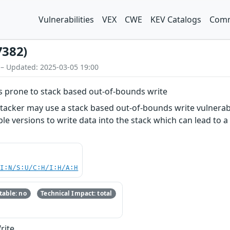
Vulnerabilities
VEX
CWE
KEV Catalogs
Comm
7382)
 – Updated: 2025-03-05 19:00
 prone to stack based out-of-bounds write
tacker may use a stack based out-of-bounds write vulnera
e versions to write data into the stack which can lead to a
UI:N/S:U/C:H/I:H/A:H
able: no
Technical Impact: total
rite