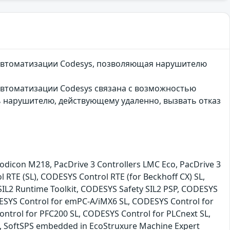
втоматизации Codesys, позволяющая нарушителю
томатизации Codesys связана с возможностью
ь нарушителю, действующему удаленно, вызвать отказ
con M218, PacDrive 3 Controllers LMC Eco, PacDrive 3
 RTE (SL), CODESYS Control RTE (for Beckhoff CX) SL,
IL2 Runtime Toolkit, CODESYS Safety SIL2 PSP, CODESYS
SYS Control for emPC-A/iMX6 SL, CODESYS Control for
ntrol for PFC200 SL, CODESYS Control for PLCnext SL,
L, SoftSPS embedded in EcoStruxure Machine Expert