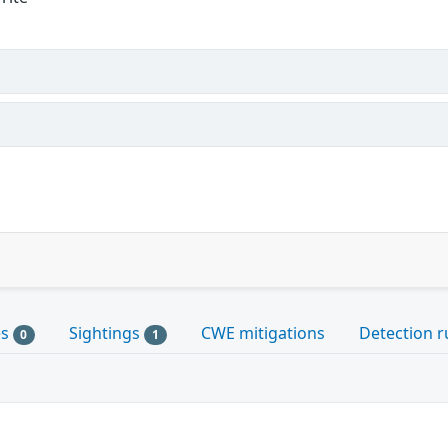
es
Sightings
CWE mitigations
Detection r
0
1