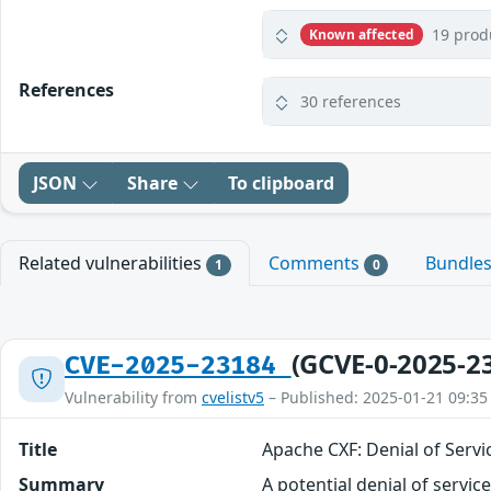
19 prod
Known affected
References
30 references
JSON
Share
To clipboard
Related vulnerabilities
Comments
Bundle
1
0
(GCVE-0-2025-2
CVE-2025-23184
Vulnerability from
cvelistv5
– Published: 2025-01-21 09:35
Title
Apache CXF: Denial of Servic
Summary
A potential denial of servic