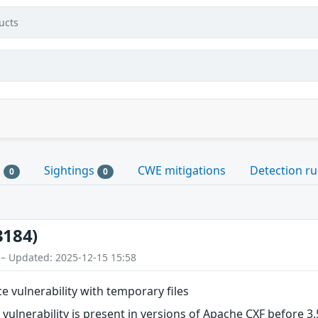
ucts
s
Sightings
CWE mitigations
Detection ru
0
0
3184)
 – Updated: 2025-12-15 15:58
e vulnerability with temporary files
e vulnerability is present in versions of Apache CXF before 3.