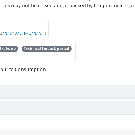
s may not be closed and, if backed by temporary files, may f
UI:N/S:U/C:N/I:N/A:H
able: no
Technical Impact: partial
esource Consumption