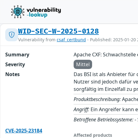
WID-SEC-W-2025-0128
Vulnerability from
csaf_certbund
- Published: 2025-01-20 
Summary
Apache CXF: Schwachstelle 
Severity
Mittel
Notes
Das BSI ist als Anbieter fü
Nutzer sind jedoch dafür v
sorgfältig im Einzelfall zu p
Produktbeschreibung:
Apache
Angriff:
Ein Angreifer kann e
Betroffene Betriebssysteme:
-
CVE-2025-23184
Affected products