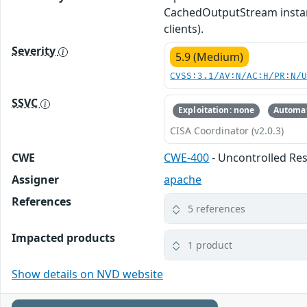
CachedOutputStream instance
clients).
Severity
5.9 (Medium)
CVSS:3.1/AV:N/AC:H/PR:N/
SSVC
Exploitation: none
Automat
CISA Coordinator (v2.0.3)
CWE
CWE-400
- Uncontrolled R
Assigner
apache
References
5 references
Impacted products
1 product
Show details on NVD website