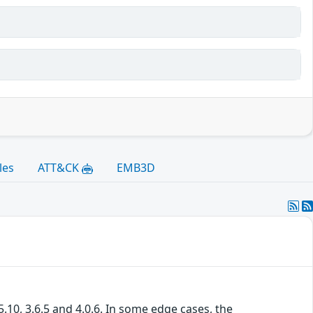
les
ATT&CK
EMB3D
5.10, 3.6.5 and 4.0.6. In some edge cases, the