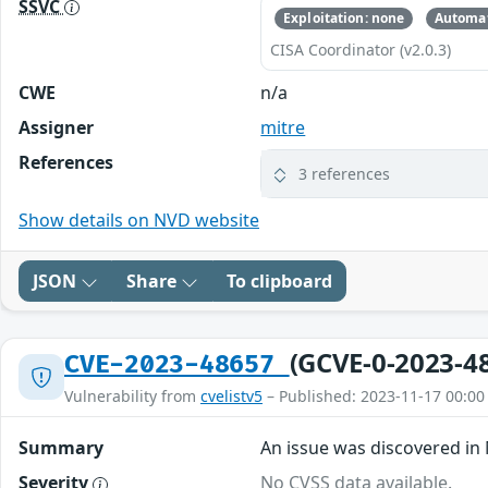
SSVC
Exploitation: none
Automat
CISA Coordinator (v2.0.3)
CWE
n/a
Assigner
mitre
References
3 references
Show details on NVD website
JSON
Share
To clipboard
(GCVE-0-2023-4
CVE-2023-48657
Vulnerability from
cvelistv5
– Published: 2023-11-17 00:00
Summary
An issue was discovered in
Severity
No CVSS data available.