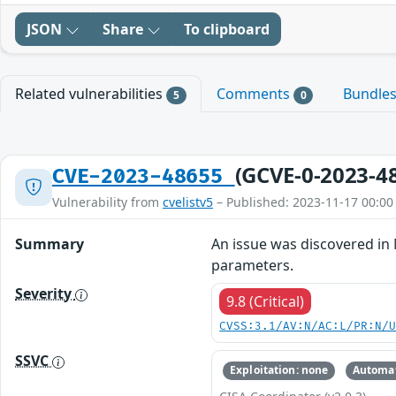
JSON
Share
To clipboard
Related vulnerabilities
Comments
Bundle
5
0
(GCVE-0-2023-4
CVE-2023-48655
Vulnerability from
cvelistv5
– Published: 2023-11-17 00:00
Summary
An issue was discovered in
parameters.
Severity
9.8 (Critical)
CVSS:3.1/AV:N/AC:L/PR:N/
SSVC
Exploitation: none
Automat