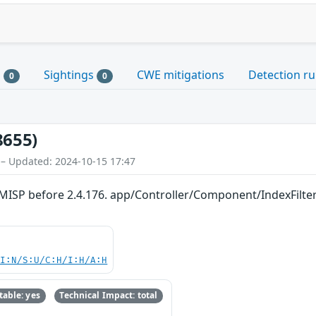
s
Sightings
CWE mitigations
Detection ru
0
0
8655)
 – Updated: 2024-10-15 17:47
 MISP before 2.4.176. app/Controller/Component/IndexFilte
UI:N/S:U/C:H/I:H/A:H
able: yes
Technical Impact: total