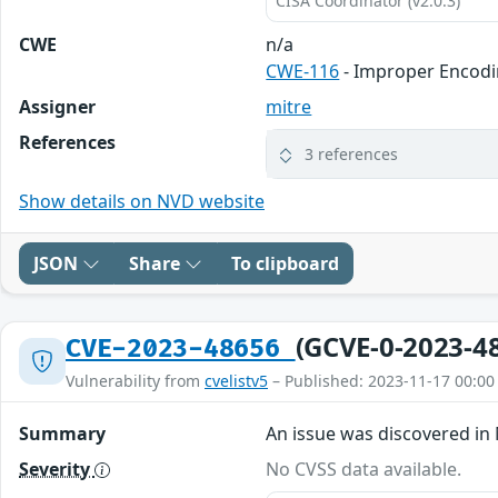
CISA Coordinator (v2.0.3)
CWE
n/a
CWE-116
- Improper Encodi
Assigner
mitre
References
3 references
Show details on NVD website
JSON
Share
To clipboard
(GCVE-0-2023-4
CVE-2023-48656
Vulnerability from
cvelistv5
– Published: 2023-11-17 00:00
Summary
An issue was discovered in
Severity
No CVSS data available.