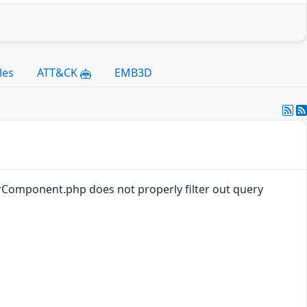
les
ATT&CK
EMB3D
rComponent.php does not properly filter out query