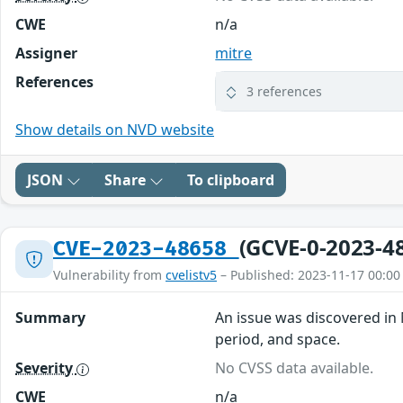
CWE
n/a
Assigner
mitre
References
3 references
Show details on NVD website
JSON
Share
To clipboard
(GCVE-0-2023-4
CVE-2023-48658
Vulnerability from
cvelistv5
– Published: 2023-11-17 00:00
Summary
An issue was discovered in
period, and space.
Severity
No CVSS data available.
CWE
n/a