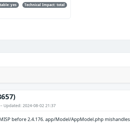
able: yes
Technical Impact: total
8657)
 – Updated: 2024-08-02 21:37
 MISP before 2.4.176. app/Model/AppModel.php mishandles f