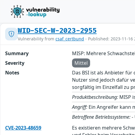
WID-SEC-W-2023-2955
Vulnerability from
csaf_certbund
- Published: 2023-11-16 
Summary
MISP: Mehrere Schwachstell
Severity
Mittel
Notes
Das BSI ist als Anbieter fü
Nutzer sind jedoch dafür v
sorgfältig im Einzelfall zu p
Produktbeschreibung:
MISP i
Angriff:
Ein Angreifer kann m
Betroffene Betriebssysteme:
-
CVE-2023-48659
Es existieren mehrere Schw