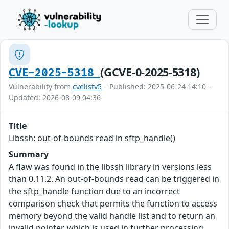
(GCVE-0-2025-5318)
CVE-2025-5318
Vulnerability from
cvelistv5
– Published: 2025-06-24 14:10 –
Updated: 2026-08-09 04:36
Title
Libssh: out-of-bounds read in sftp_handle()
Summary
A flaw was found in the libssh library in versions less
than 0.11.2. An out-of-bounds read can be triggered in
the sftp_handle function due to an incorrect
comparison check that permits the function to access
memory beyond the valid handle list and to return an
invalid pointer, which is used in further processing.