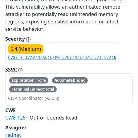
This vulnerability allows an authenticated remote
attacker to potentially read unintended memory
regions, exposing sensitive information or affect
service behavior.
Severity
5.4 (Medium)
CVSS:3.1/AV:N/AC:L/PR:L/UI:N/S:U/C:L/I:L/A:N
SSVC
Exploitation: none
Automatable: no
Technical Impact: total
CISA Coordinator (v2.0.3)
CWE
CWE-125
- Out-of-bounds Read
Assigner
redhat