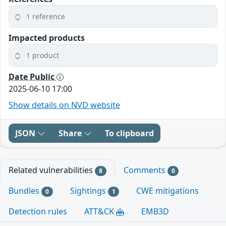
1 reference
Impacted products
1 product
Date Public
2025-06-10 17:00
Show details on NVD website
JSON
Share
To clipboard
Related vulnerabilities
Comments
8
0
Bundles
Sightings
CWE mitigations
0
1
Detection rules
ATT&CK
EMB3D