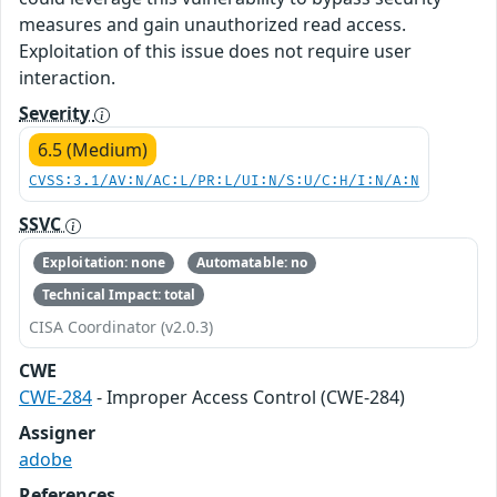
measures and gain unauthorized read access.
Exploitation of this issue does not require user
interaction.
Severity
6.5 (Medium)
CVSS:3.1/AV:N/AC:L/PR:L/UI:N/S:U/C:H/I:N/A:N
SSVC
Exploitation: none
Automatable: no
Technical Impact: total
CISA Coordinator (v2.0.3)
CWE
CWE-284
- Improper Access Control (CWE-284)
Assigner
adobe
References