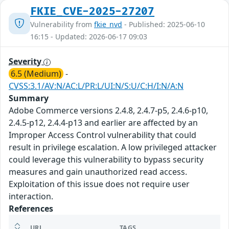
FKIE_CVE-2025-27207
Vulnerability from
fkie_nvd
- Published: 2025-06-10
16:15 - Updated: 2026-06-17 09:03
Severity
6.5 (Medium)
-
CVSS:3.1/AV:N/AC:L/PR:L/UI:N/S:U/C:H/I:N/A:N
Summary
Adobe Commerce versions 2.4.8, 2.4.7-p5, 2.4.6-p10,
2.4.5-p12, 2.4.4-p13 and earlier are affected by an
Improper Access Control vulnerability that could
result in privilege escalation. A low privileged attacker
could leverage this vulnerability to bypass security
measures and gain unauthorized read access.
Exploitation of this issue does not require user
interaction.
References
URL
TAGS