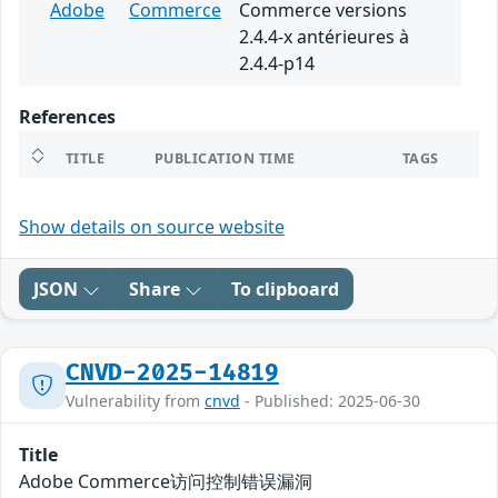
Adobe
Commerce
Commerce versions
2.4.4-x antérieures à
2.4.4-p14
References
TITLE
PUBLICATION TIME
TAGS
Show details on source website
JSON
Share
To clipboard
CNVD-2025-14819
Vulnerability from
cnvd
- Published: 2025-06-30
Title
Adobe Commerce访问控制错误漏洞