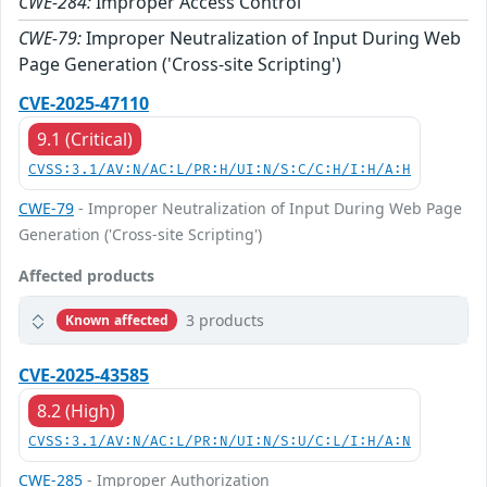
CWE-284:
Improper Access Control
CWE-79:
Improper Neutralization of Input During Web
Page Generation ('Cross-site Scripting')
CVE-2025-47110
9.1 (Critical)
CVSS:3.1/AV:N/AC:L/PR:H/UI:N/S:C/C:H/I:H/A:H
CWE-79
- Improper Neutralization of Input During Web Page
Generation ('Cross-site Scripting')
Affected products
3 products
Known affected
CVE-2025-43585
8.2 (High)
CVSS:3.1/AV:N/AC:L/PR:N/UI:N/S:U/C:L/I:H/A:N
CWE-285
- Improper Authorization