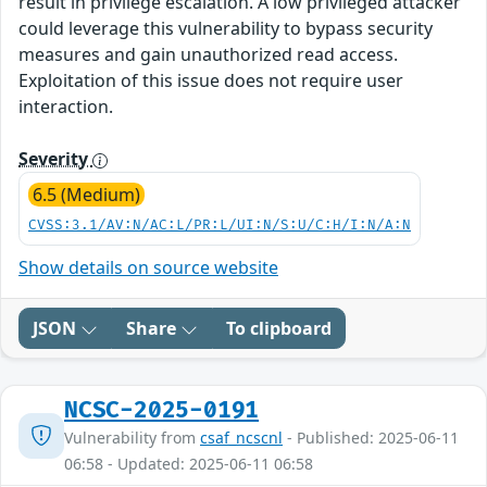
result in privilege escalation. A low privileged attacker
could leverage this vulnerability to bypass security
measures and gain unauthorized read access.
Exploitation of this issue does not require user
interaction.
Severity
6.5 (Medium)
CVSS:3.1/AV:N/AC:L/PR:L/UI:N/S:U/C:H/I:N/A:N
Show details on source website
JSON
Share
To clipboard
NCSC-2025-0191
Vulnerability from
csaf_ncscnl
- Published: 2025-06-11
06:58 - Updated: 2025-06-11 06:58