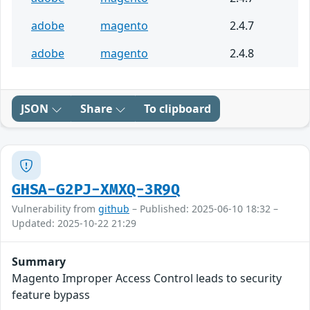
adobe
magento
2.4.7
adobe
magento
2.4.8
JSON
Share
To clipboard
GHSA-G2PJ-XMXQ-3R9Q
Vulnerability from
github
– Published: 2025-06-10 18:32 –
Updated: 2025-10-22 21:29
Summary
Magento Improper Access Control leads to security
feature bypass