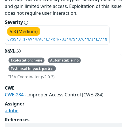
and gain limited write access. Exploitation of this issue
does not require user interaction.
Severity
5.3 (Medium)
CVSS:3.1/AV:N/AC:L/PR:N/UI:N/S:U/C:N/I:L/A:N
SSVC
Exploitation: none
Automatable: no
Technical Impact: partial
CISA Coordinator (v2.0.3)
CWE
CWE-284
- Improper Access Control (CWE-284)
Assigner
adobe
References