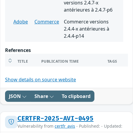
versions 2.4.7-x
antérieures à 2.4.7-p6
Adobe
Commerce
Commerce versions
2.4.4-x antérieures à
2.4.4-p14
References
TITLE
PUBLICATION TIME
TAGS
Show details on source website
JSON
Share
To clipboard
CERTFR-2025-AVI-0495
Vulnerability from
certfr_avis
- Published: - Updated: