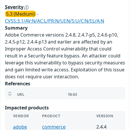
Severity
5.3 (Medium)
-
CVSS:3.1/AV:N/AC:L/PR:N/UI:N/S:U/C:N/I:L/A:N
Summary
Adobe Commerce versions 2.4.8, 2.4.7-p5, 2.4.6-p10,
2.4.5-p12, 2.4.4-p13 and earlier are affected by an
Improper Access Control vulnerability that could
result in a Security feature bypass. An attacker could
leverage this vulnerability to bypass security measures
and gain limited write access. Exploitation of this issue
does not require user interaction.
References
URL
TAGS
Impacted products
VENDOR
PRODUCT
VERSION
adobe
commerce
2.4.4