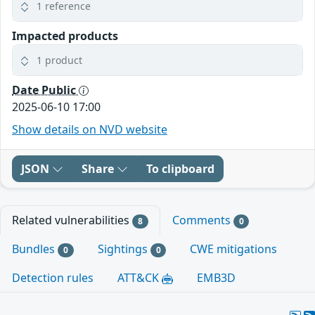
1 reference
Impacted products
1 product
Date Public
2025-06-10 17:00
Show details on NVD website
JSON
Share
To clipboard
Related vulnerabilities
Comments
8
0
Bundles
Sightings
CWE mitigations
0
0
Detection rules
ATT&CK
EMB3D