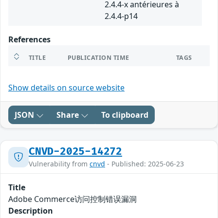
2.4.4-x antérieures à
2.4.4-p14
References
TITLE
PUBLICATION TIME
TAGS
Show details on source website
JSON
Share
To clipboard
CNVD-2025-14272
Vulnerability from
cnvd
- Published: 2025-06-23
Title
Adobe Commerce访问控制错误漏洞
Description