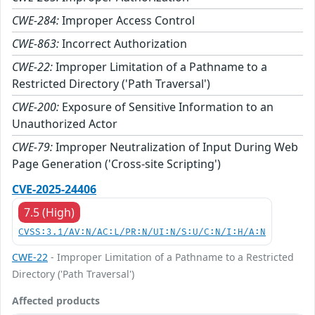
CWE-284:
Improper Access Control
CWE-863:
Incorrect Authorization
CWE-22:
Improper Limitation of a Pathname to a
Restricted Directory ('Path Traversal')
CWE-200:
Exposure of Sensitive Information to an
Unauthorized Actor
CWE-79:
Improper Neutralization of Input During Web
Page Generation ('Cross-site Scripting')
CVE-2025-24406
7.5 (High)
CVSS:3.1/AV:N/AC:L/PR:N/UI:N/S:U/C:N/I:H/A:N
CWE-22
- Improper Limitation of a Pathname to a Restricted
Directory ('Path Traversal')
Affected products