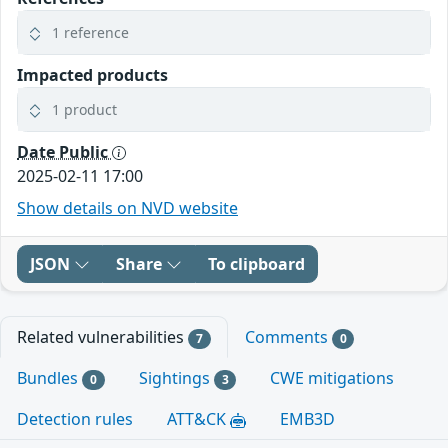
1 reference
Impacted products
1 product
Date Public
2025-02-11 17:00
Show details on NVD website
JSON
Share
To clipboard
Related vulnerabilities
Comments
7
0
Bundles
Sightings
CWE mitigations
0
3
Detection rules
ATT&CK
EMB3D