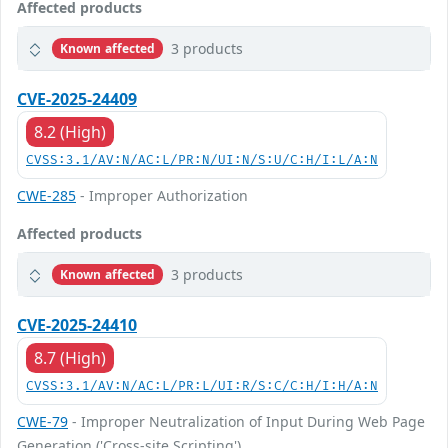
Affected products
3 products
Known affected
CVE-2025-24409
8.2 (High)
CVSS:3.1/AV:N/AC:L/PR:N/UI:N/S:U/C:H/I:L/A:N
CWE-285
- Improper Authorization
Affected products
3 products
Known affected
CVE-2025-24410
8.7 (High)
CVSS:3.1/AV:N/AC:L/PR:L/UI:R/S:C/C:H/I:H/A:N
CWE-79
- Improper Neutralization of Input During Web Page
Generation ('Cross-site Scripting')