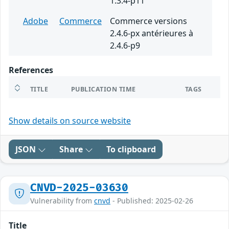
1.3.4-p11
Adobe
Commerce
Commerce versions
2.4.6-px antérieures à
2.4.6-p9
References
TITLE
PUBLICATION TIME
TAGS
Show details on source website
JSON
Share
To clipboard
CNVD-2025-03630
Vulnerability from
cnvd
- Published: 2025-02-26
Title