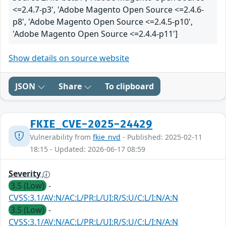
<=2.4.7-p3', 'Adobe Magento Open Source <=2.4.6-
p8', 'Adobe Magento Open Source <=2.4.5-p10',
'Adobe Magento Open Source <=2.4.4-p11']
Show details on source website
JSON
Share
To clipboard
FKIE_CVE-2025-24429
Vulnerability from
fkie_nvd
- Published: 2025-02-11
18:15 - Updated: 2026-06-17 08:59
Severity
3.5 (Low)
-
CVSS:3.1/AV:N/AC:L/PR:L/UI:R/S:U/C:L/I:N/A:N
3.5 (Low)
-
CVSS:3.1/AV:N/AC:L/PR:L/UI:R/S:U/C:L/I:N/A:N