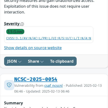
security measures and gain unauthorized access.
Exploitation of this issue does not require user
interaction.
Severity
3.5 (Low)
CVSS:3.1/AV:N/AC:L/PR:L/UI:R/S:U/C:L/I:N/A:N
Show details on source website
JSON
Share
To clipboard
NCSC-2025-0054
Vulnerability from
csaf_ncscnl
- Published: 2025-02-13
06:46 - Updated: 2025-02-13 06:46
Summary