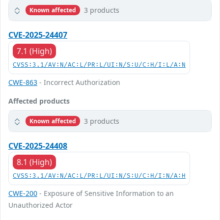
3 products
Known affected
CVE-2025-24407
7.1 (High)
CVSS:3.1/AV:N/AC:L/PR:L/UI:N/S:U/C:H/I:L/A:N
CWE-863
- Incorrect Authorization
Affected products
3 products
Known affected
CVE-2025-24408
8.1 (High)
CVSS:3.1/AV:N/AC:L/PR:L/UI:N/S:U/C:H/I:N/A:H
CWE-200
- Exposure of Sensitive Information to an
Unauthorized Actor