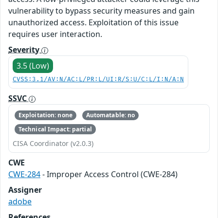
vulnerability to bypass security measures and gain
unauthorized access. Exploitation of this issue
requires user interaction.
Severity
3.5 (Low)
CVSS:3.1/AV:N/AC:L/PR:L/UI:R/S:U/C:L/I:N/A:N
SSVC
Exploitation: none
Automatable: no
Technical Impact: partial
CISA Coordinator (v2.0.3)
CWE
CWE-284
- Improper Access Control (CWE-284)
Assigner
adobe
References