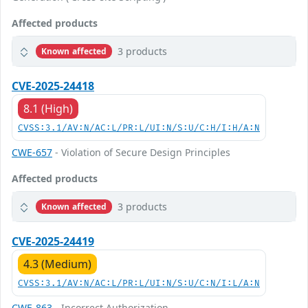
Affected products
3 products
Known affected
CVE-2025-24418
8.1 (High)
CVSS:3.1/AV:N/AC:L/PR:L/UI:N/S:U/C:H/I:H/A:N
CWE-657
- Violation of Secure Design Principles
Affected products
3 products
Known affected
CVE-2025-24419
4.3 (Medium)
CVSS:3.1/AV:N/AC:L/PR:L/UI:N/S:U/C:N/I:L/A:N
CWE-863
- Incorrect Authorization