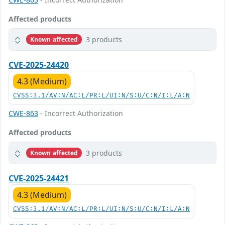
Affected products
3 products
Known affected
CVE-2025-24420
4.3 (Medium)
CVSS:3.1/AV:N/AC:L/PR:L/UI:N/S:U/C:N/I:L/A:N
CWE-863
- Incorrect Authorization
Affected products
3 products
Known affected
CVE-2025-24421
4.3 (Medium)
CVSS:3.1/AV:N/AC:L/PR:L/UI:N/S:U/C:N/I:L/A:N