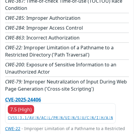
CWE-367:
Time-of-check Time-of-use (TOCTOU) Race
Condition
CWE-285:
Improper Authorization
CWE-284:
Improper Access Control
CWE-863:
Incorrect Authorization
CWE-22:
Improper Limitation of a Pathname to a
Restricted Directory ('Path Traversal')
CWE-200:
Exposure of Sensitive Information to an
Unauthorized Actor
CWE-79:
Improper Neutralization of Input During Web
Page Generation ('Cross-site Scripting')
CVE-2025-24406
7.5 (High)
CVSS:3.1/AV:N/AC:L/PR:N/UI:N/S:U/C:N/I:H/A:N
CWE-22
- Improper Limitation of a Pathname to a Restricted