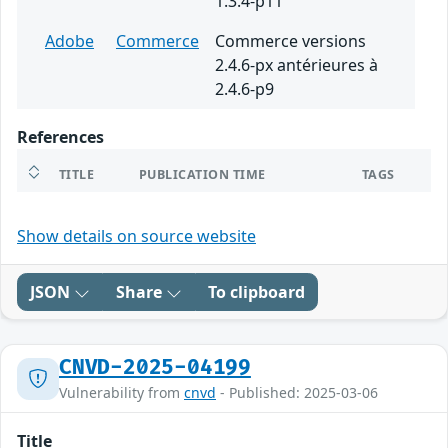
1.3.4-p11
Adobe
Commerce
Commerce versions
2.4.6-px antérieures à
2.4.6-p9
References
TITLE
PUBLICATION TIME
TAGS
Show details on source website
JSON
Share
To clipboard
CNVD-2025-04199
Vulnerability from
cnvd
- Published: 2025-03-06
Title