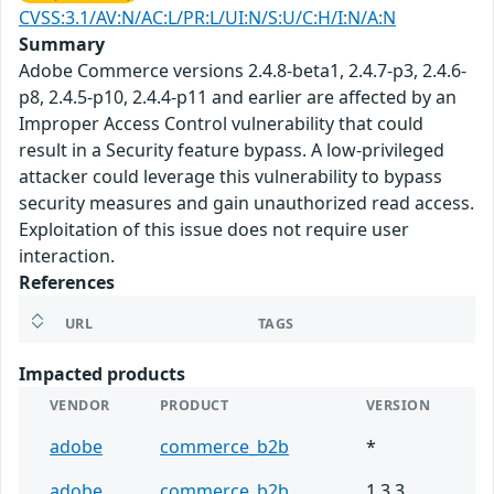
CVSS:3.1/AV:N/AC:L/PR:L/UI:N/S:U/C:H/I:N/A:N
Summary
Adobe Commerce versions 2.4.8-beta1, 2.4.7-p3, 2.4.6-
p8, 2.4.5-p10, 2.4.4-p11 and earlier are affected by an
Improper Access Control vulnerability that could
result in a Security feature bypass. A low-privileged
attacker could leverage this vulnerability to bypass
security measures and gain unauthorized read access.
Exploitation of this issue does not require user
interaction.
References
URL
TAGS
Impacted products
VENDOR
PRODUCT
VERSION
adobe
commerce_b2b
*
adobe
commerce_b2b
1.3.3