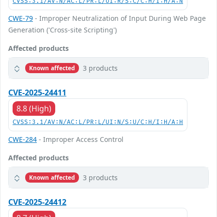
CVSS:3.1/AV:N/AC:L/PR:L/UI:R/S:C/C:H/I:H/A:N
CWE-79
- Improper Neutralization of Input During Web Page
Generation ('Cross-site Scripting')
Affected products
3 products
Known affected
CVE-2025-24411
8.8 (High)
CVSS:3.1/AV:N/AC:L/PR:L/UI:N/S:U/C:H/I:H/A:H
CWE-284
- Improper Access Control
Affected products
3 products
Known affected
CVE-2025-24412