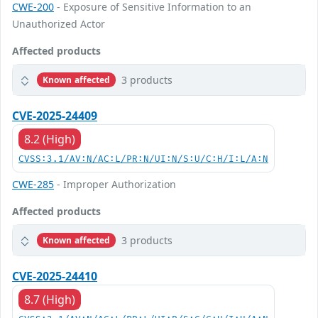
CWE-200
- Exposure of Sensitive Information to an
Unauthorized Actor
Affected products
3 products
Known affected
CVE-2025-24409
8.2 (High)
CVSS:3.1/AV:N/AC:L/PR:N/UI:N/S:U/C:H/I:L/A:N
CWE-285
- Improper Authorization
Affected products
3 products
Known affected
CVE-2025-24410
8.7 (High)