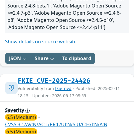
Source 2.4.8-beta1', 'Adobe Magento Open Source
<=2.4.7-p3', 'Adobe Magento Open Source <=2.4.6-
p8', 'Adobe Magento Open Source <=2.4.5-p10',
'Adobe Magento Open Source <=2.4.4-p11']
Show details on source website
JSON
Share
To clipboard
FKIE_CVE-2025-24426
Vulnerability from
fkie_nvd
- Published: 2025-02-11
18:15 - Updated: 2026-06-17 08:59
Severity
6.5 (Medium)
-
CVSS:3.1/AV:N/AC:L/PR:L/UI:N/S:U/C:H/I:N/A:N
6.5 (Medium)
-