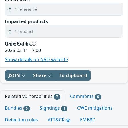
1 reference
Impacted products
1 product
Date Public
2025-02-11 17:00
Show details on NVD website
JSON
Share
To clipboard
Related vulnerabilities
Comments
7
0
Bundles
Sightings
CWE mitigations
0
1
Detection rules
ATT&CK
EMB3D