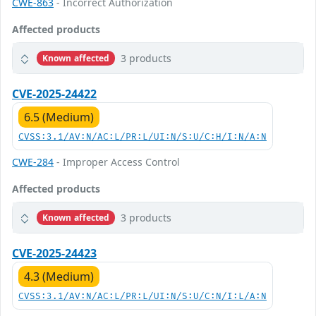
CWE-863
- Incorrect Authorization
Affected products
3 products
Known affected
CVE-2025-24422
6.5 (Medium)
CVSS:3.1/AV:N/AC:L/PR:L/UI:N/S:U/C:H/I:N/A:N
CWE-284
- Improper Access Control
Affected products
3 products
Known affected
CVE-2025-24423
4.3 (Medium)
CVSS:3.1/AV:N/AC:L/PR:L/UI:N/S:U/C:N/I:L/A:N