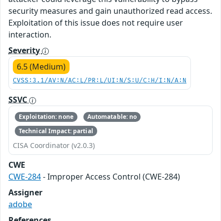
security measures and gain unauthorized read access.
Exploitation of this issue does not require user
interaction.
Severity
6.5 (Medium)
CVSS:3.1/AV:N/AC:L/PR:L/UI:N/S:U/C:H/I:N/A:N
SSVC
Exploitation: none
Automatable: no
Technical Impact: partial
CISA Coordinator (v2.0.3)
CWE
CWE-284
- Improper Access Control (CWE-284)
Assigner
adobe
References