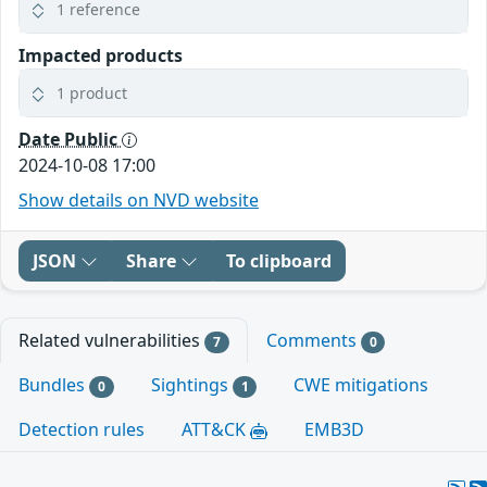
1 reference
Impacted products
1 product
Date Public
2024-10-08 17:00
Show details on NVD website
JSON
Share
To clipboard
Related vulnerabilities
Comments
7
0
Bundles
Sightings
CWE mitigations
0
1
Detection rules
ATT&CK
EMB3D