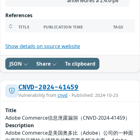
antérieures à 2.4.6-p8
References
TITLE
PUBLICATION TIME
TAGS
Show details on source website
JSON
Share
To clipboard
CNVD-2024-41459
Vulnerability from
cnvd
- Published: 2024-10-23
Title
Adobe Commerce信息泄露漏洞（CNVD-2024-41459）
Description
Adobe Commerce是美国奥多比（Adobe）公司的一种面