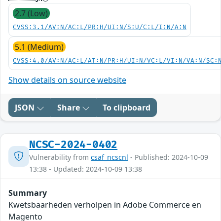
2.7 (Low)
CVSS:3.1/AV:N/AC:L/PR:H/UI:N/S:U/C:L/I:N/A:N
5.1 (Medium)
CVSS:4.0/AV:N/AC:L/AT:N/PR:H/UI:N/VC:L/VI:N/VA:N/SC:
Show details on source website
JSON
Share
To clipboard
NCSC-2024-0402
Vulnerability from
csaf_ncscnl
- Published: 2024-10-09
13:38 - Updated: 2024-10-09 13:38
Summary
Kwetsbaarheden verholpen in Adobe Commerce en
Magento