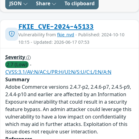
JSON
Share
To clipboard
FKIE_CVE-2024-45133
Vulnerability from
fkie_nvd
- Published: 2024-10-10
10:15 - Updated: 2026-06-17 07:53
Severity
2.7 (Low)
-
CVSS:3.1/AV:N/AC:L/PR:H/UI:N/S:U/C:L/I:N/A:N
Summary
Adobe Commerce versions 2.4.7-p2, 2.4.6-p7, 2.4.5-p9,
2.4.4-p10 and earlier are affected by an Information
Exposure vulnerability that could result in a security
feature bypass. An admin attacker could leverage this
vulnerability to have a low impact on confidentiality
which may aid in further attacks. Exploitation of this
issue does not require user interaction.