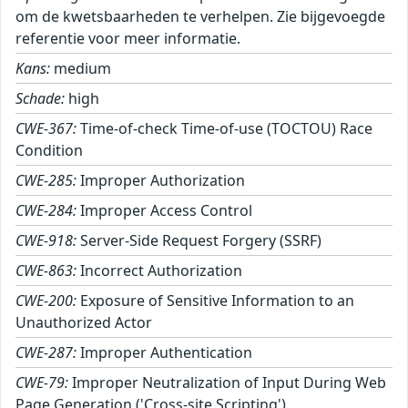
om de kwetsbaarheden te verhelpen. Zie bijgevoegde
referentie voor meer informatie.
Kans:
medium
Schade:
high
CWE-367:
Time-of-check Time-of-use (TOCTOU) Race
Condition
CWE-285:
Improper Authorization
CWE-284:
Improper Access Control
CWE-918:
Server-Side Request Forgery (SSRF)
CWE-863:
Incorrect Authorization
CWE-200:
Exposure of Sensitive Information to an
Unauthorized Actor
CWE-287:
Improper Authentication
CWE-79:
Improper Neutralization of Input During Web
Page Generation ('Cross-site Scripting')