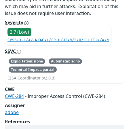
which may aid in further attacks. Exploitation of this
issue does not require user interaction.
Severity
2.7 (Low)
CVSS:3.1/AV:N/AC:L/PR:H/UI:N/S:U/C:L/I:N/A:N
SSVC
Exploitation: none
Automatable: no
Technical Impact: partial
CISA Coordinator (v2.0.3)
CWE
CWE-284
- Improper Access Control (CWE-284)
Assigner
adobe
References