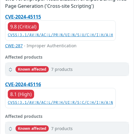
Page Generation ('Cross-site Scripting')
CVE-2024-45115
9.8 (Critical)
CVSS:3.1/AV:N/AC:L/PR:N/UI:N/S:U/C:H/I:H/A:H
CWE-287
- Improper Authentication
Affected products
7 products
Known affected
CVE-2024-45116
8.1 (High)
CVSS:3.1/AV:N/AC:L/PR:H/UI:R/S:C/C:H/I:H/A:N
Affected products
7 products
Known affected