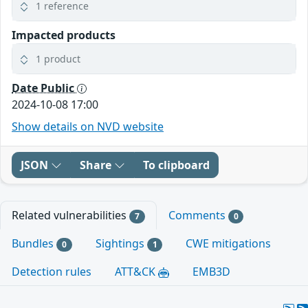
1 reference
Impacted products
1 product
Date Public
2024-10-08 17:00
Show details on NVD website
JSON
Share
To clipboard
Related vulnerabilities
Comments
7
0
Bundles
Sightings
CWE mitigations
0
1
Detection rules
ATT&CK
EMB3D