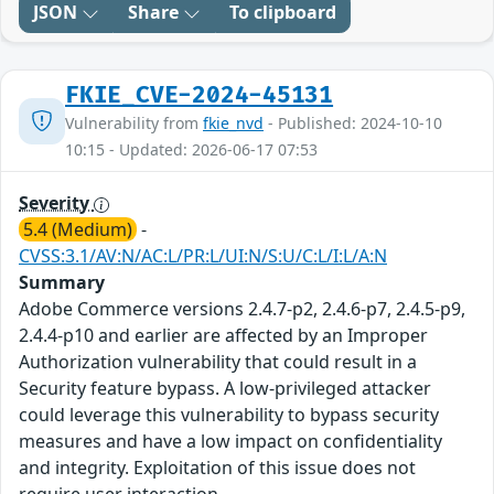
JSON
Share
To clipboard
FKIE_CVE-2024-45131
Vulnerability from
fkie_nvd
- Published: 2024-10-10
10:15 - Updated: 2026-06-17 07:53
Severity
5.4 (Medium)
-
CVSS:3.1/AV:N/AC:L/PR:L/UI:N/S:U/C:L/I:L/A:N
Summary
Adobe Commerce versions 2.4.7-p2, 2.4.6-p7, 2.4.5-p9,
2.4.4-p10 and earlier are affected by an Improper
Authorization vulnerability that could result in a
Security feature bypass. A low-privileged attacker
could leverage this vulnerability to bypass security
measures and have a low impact on confidentiality
and integrity. Exploitation of this issue does not