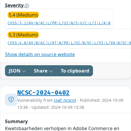
Severity
5.4 (Medium)
CVSS:3.1/AV:N/AC:L/PR:L/UI:N/S:U/C:L/I:L/A:N
5.3 (Medium)
CVSS:4.0/AV:N/AC:L/AT:N/PR:L/UI:N/VC:L/VI:L/VA:N/SC:
Show details on source website
JSON
Share
To clipboard
NCSC-2024-0402
Vulnerability from
csaf_ncscnl
- Published: 2024-10-09
13:38 - Updated: 2024-10-09 13:38
Summary
Kwetsbaarheden verholpen in Adobe Commerce en