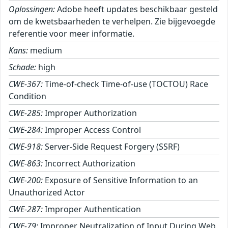
Oplossingen:
Adobe heeft updates beschikbaar gesteld
om de kwetsbaarheden te verhelpen. Zie bijgevoegde
referentie voor meer informatie.
Kans:
medium
Schade:
high
CWE-367:
Time-of-check Time-of-use (TOCTOU) Race
Condition
CWE-285:
Improper Authorization
CWE-284:
Improper Access Control
CWE-918:
Server-Side Request Forgery (SSRF)
CWE-863:
Incorrect Authorization
CWE-200:
Exposure of Sensitive Information to an
Unauthorized Actor
CWE-287:
Improper Authentication
CWE-79:
Improper Neutralization of Input During Web