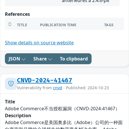
antérieures à 2.4.6-p8
References
TITLE
PUBLICATION TIME
TAGS
Show details on source website
JSON
Share
To clipboard
CNVD-2024-41467
Vulnerability from
cnvd
- Published: 2024-10-23
Title
Adobe Commerce不当授权漏洞（CNVD-2024-41467）
Description
Adobe Commerce是美国奥多比（Adobe）公司的一种面