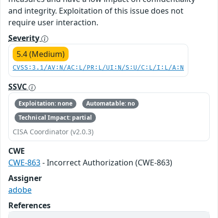
and integrity. Exploitation of this issue does not
require user interaction.
Severity
5.4 (Medium)
CVSS:3.1/AV:N/AC:L/PR:L/UI:N/S:U/C:L/I:L/A:N
SSVC
Exploitation: none
Automatable: no
Technical Impact: partial
CISA Coordinator (v2.0.3)
CWE
CWE-863
- Incorrect Authorization (CWE-863)
Assigner
adobe
References