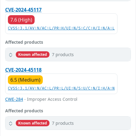
CVE-2024-45117
7.6 (High)
CVSS:3.1/AV:N/AC:L/PR:H/UI:N/S:C/C:H/I:N/A:L
Affected products
7 products
Known affected
CVE-2024-45118
6.5 (Medium)
CVSS:3.1/AV:N/AC:L/PR:L/UI:N/S:U/C:N/I:H/A:N
CWE-284
- Improper Access Control
Affected products
7 products
Known affected