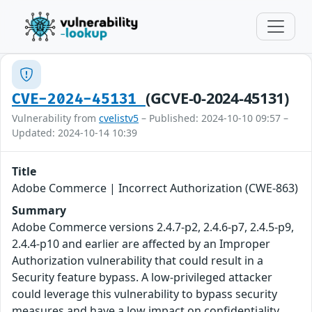
(GCVE-0-2024-45131)
CVE-2024-45131
Vulnerability from
cvelistv5
– Published: 2024-10-10 09:57 –
Updated: 2024-10-14 10:39
Title
Adobe Commerce | Incorrect Authorization (CWE-863)
Summary
Adobe Commerce versions 2.4.7-p2, 2.4.6-p7, 2.4.5-p9,
2.4.4-p10 and earlier are affected by an Improper
Authorization vulnerability that could result in a
Security feature bypass. A low-privileged attacker
could leverage this vulnerability to bypass security
measures and have a low impact on confidentiality