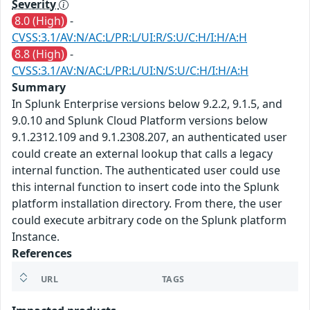
Severity
8.0 (High)
-
CVSS:3.1/AV:N/AC:L/PR:L/UI:R/S:U/C:H/I:H/A:H
8.8 (High)
-
CVSS:3.1/AV:N/AC:L/PR:L/UI:N/S:U/C:H/I:H/A:H
Summary
In Splunk Enterprise versions below 9.2.2, 9.1.5, and
9.0.10 and Splunk Cloud Platform versions below
9.1.2312.109 and 9.1.2308.207, an authenticated user
could create an external lookup that calls a legacy
internal function. The authenticated user could use
this internal function to insert code into the Splunk
platform installation directory. From there, the user
could execute arbitrary code on the Splunk platform
Instance.
References
URL
TAGS