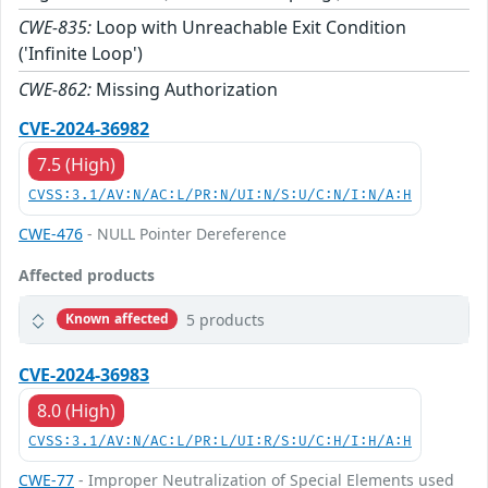
CWE-835:
Loop with Unreachable Exit Condition
('Infinite Loop')
CWE-862:
Missing Authorization
CVE-2024-36982
7.5 (High)
CVSS:3.1/AV:N/AC:L/PR:N/UI:N/S:U/C:N/I:N/A:H
CWE-476
- NULL Pointer Dereference
Affected products
5 products
Known affected
CVE-2024-36983
8.0 (High)
CVSS:3.1/AV:N/AC:L/PR:L/UI:R/S:U/C:H/I:H/A:H
CWE-77
- Improper Neutralization of Special Elements used