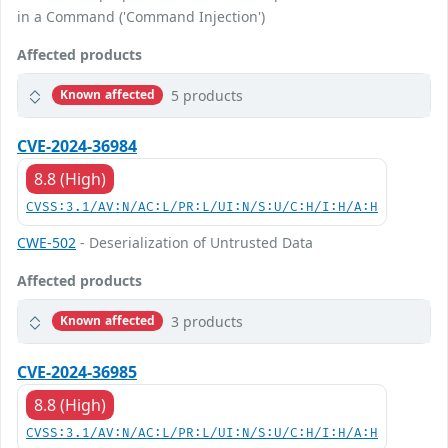
in a Command ('Command Injection')
Affected products
5 products
Known affected
CVE-2024-36984
8.8 (High)
CVSS:3.1/AV:N/AC:L/PR:L/UI:N/S:U/C:H/I:H/A:H
CWE-502
- Deserialization of Untrusted Data
Affected products
3 products
Known affected
CVE-2024-36985
8.8 (High)
CVSS:3.1/AV:N/AC:L/PR:L/UI:N/S:U/C:H/I:H/A:H