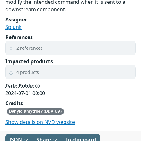
modify the intended command when it is sent to a
downstream component.
Assigner
Splunk
References
2 references
Impacted products
4 products
Date Public
2024-07-01 00:00
Credits
Danylo Dmytriiev (DDV_UA)
Show details on NVD website
JSON
Share
To clipboard