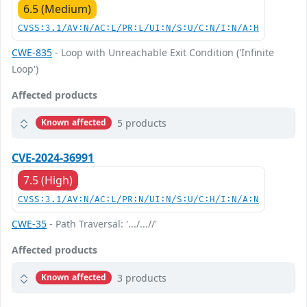
6.5 (Medium)
CVSS:3.1/AV:N/AC:L/PR:L/UI:N/S:U/C:N/I:N/A:H
CWE-835
- Loop with Unreachable Exit Condition ('Infinite
Loop')
Affected products
5 products
Known affected
CVE-2024-36991
7.5 (High)
CVSS:3.1/AV:N/AC:L/PR:N/UI:N/S:U/C:H/I:N/A:N
CWE-35
- Path Traversal: '.../...//'
Affected products
3 products
Known affected