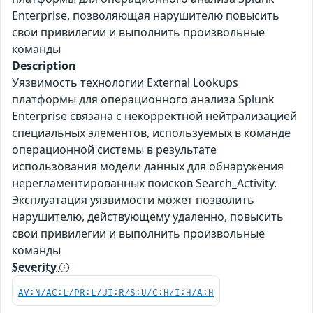
Enterprise, позволяющая нарушителю повысить
свои привилегии и выполнить произвольные
команды
Description
Уязвимость технологии External Lookups
платформы для операционного анализа Splunk
Enterprise связана с некорректной нейтрализацией
специальных элементов, используемых в команде
операционной системы в результате
использования модели данных для обнаружения
нерегламентированных поисков Search_Activity.
Эксплуатация уязвимости может позволить
нарушителю, действующему удаленно, повысить
свои привилегии и выполнить произвольные
команды
Severity
AV:N/AC:L/PR:L/UI:R/S:U/C:H/I:H/A:H