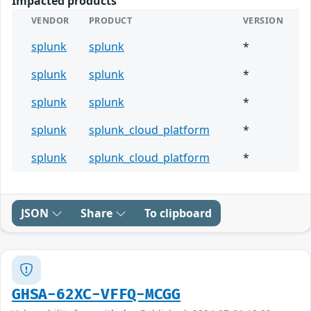
Impacted products
VENDOR
PRODUCT
VERSION
splunk
splunk
*
splunk
splunk
*
splunk
splunk
*
splunk
splunk_cloud_platform
*
splunk
splunk_cloud_platform
*
JSON
Share
To clipboard
GHSA-62XC-VFFQ-MCGG