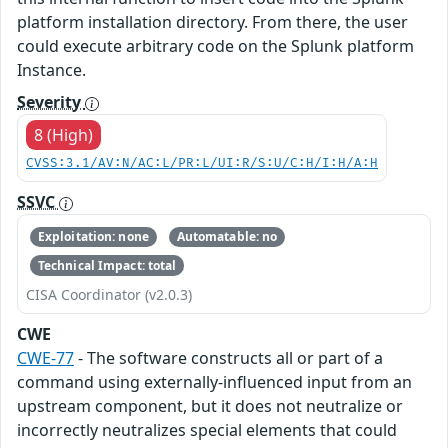
platform installation directory. From there, the user
could execute arbitrary code on the Splunk platform
Instance.
Severity
8 (High)
CVSS:3.1/AV:N/AC:L/PR:L/UI:R/S:U/C:H/I:H/A:H
SSVC
Exploitation: none
Automatable: no
Technical Impact: total
CISA Coordinator (v2.0.3)
CWE
CWE-77
- The software constructs all or part of a
command using externally-influenced input from an
upstream component, but it does not neutralize or
incorrectly neutralizes special elements that could