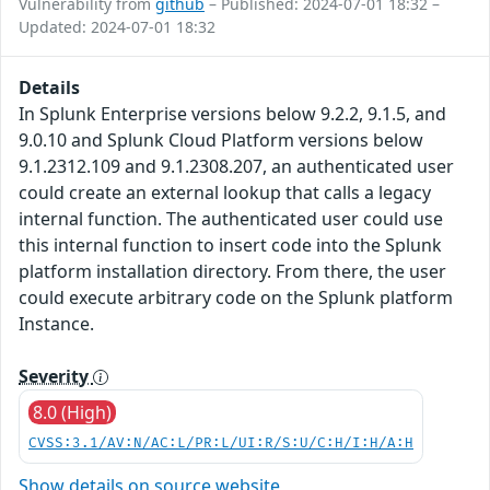
Vulnerability from
github
– Published: 2024-07-01 18:32 –
Updated: 2024-07-01 18:32
Details
In Splunk Enterprise versions below 9.2.2, 9.1.5, and
9.0.10 and Splunk Cloud Platform versions below
9.1.2312.109 and 9.1.2308.207, an authenticated user
could create an external lookup that calls a legacy
internal function. The authenticated user could use
this internal function to insert code into the Splunk
platform installation directory. From there, the user
could execute arbitrary code on the Splunk platform
Instance.
Severity
8.0 (High)
CVSS:3.1/AV:N/AC:L/PR:L/UI:R/S:U/C:H/I:H/A:H
Show details on source website