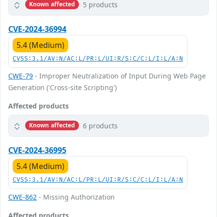
5 products
Known affected
CVE-2024-36994
5.4 (Medium)
CVSS:3.1/AV:N/AC:L/PR:L/UI:R/S:C/C:L/I:L/A:N
CWE-79
- Improper Neutralization of Input During Web Page
Generation ('Cross-site Scripting')
Affected products
6 products
Known affected
CVE-2024-36995
5.4 (Medium)
CVSS:3.1/AV:N/AC:L/PR:L/UI:R/S:C/C:L/I:L/A:N
CWE-862
- Missing Authorization
Affected products