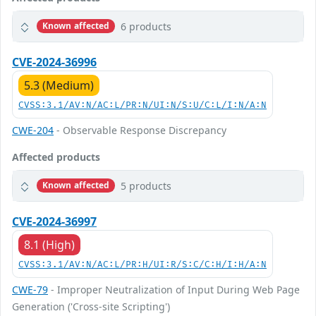
6 products
Known affected
CVE-2024-36996
5.3 (Medium)
CVSS:3.1/AV:N/AC:L/PR:N/UI:N/S:U/C:L/I:N/A:N
CWE-204
- Observable Response Discrepancy
Affected products
5 products
Known affected
CVE-2024-36997
8.1 (High)
CVSS:3.1/AV:N/AC:L/PR:H/UI:R/S:C/C:H/I:H/A:N
CWE-79
- Improper Neutralization of Input During Web Page
Generation ('Cross-site Scripting')