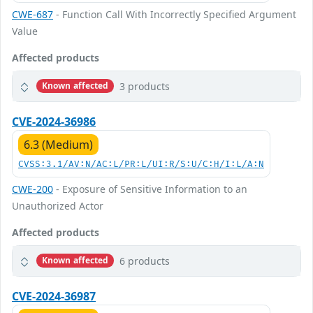
CWE-687
- Function Call With Incorrectly Specified Argument
Value
Affected products
3 products
Known affected
CVE-2024-36986
6.3 (Medium)
CVSS:3.1/AV:N/AC:L/PR:L/UI:R/S:U/C:H/I:L/A:N
CWE-200
- Exposure of Sensitive Information to an
Unauthorized Actor
Affected products
6 products
Known affected
CVE-2024-36987