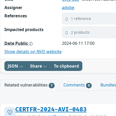
Assigner
adobe
References
1 reference
Impacted products
2 products
Date Public
2024-06-11 17:00
Show details on NVD website
JSON
Share
To clipboard
Related vulnerabilities
Comments
Bundle
7
0
CERTFR-2024-AVI-0483