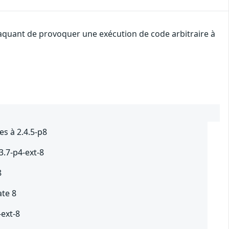
ttaquant de provoquer une exécution de code arbitraire à
s à 2.4.5-p8
3.7-p4-ext-8
8
ate 8
-ext-8