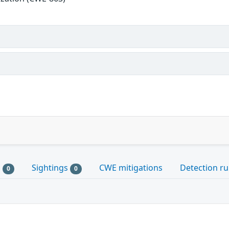
s
Sightings
CWE mitigations
Detection ru
0
0