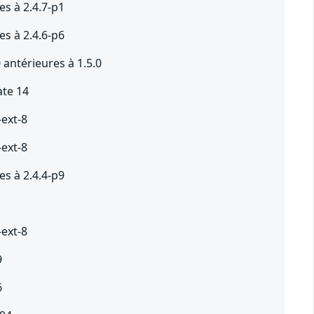
s à 2.4.7-p1
s à 2.4.6-p6
antérieures à 1.5.0
ate 14
-ext-8
-ext-8
s à 2.4.4-p9
1
-ext-8
9
6