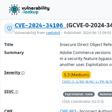
(GCVE-0-2024-3
CVE-2024-34106
Vulnerability from
cvelistv5
– Published: 2024-06-13 09:05
Title
Insecure Direct Object Refe
Summary
Adobe Commerce versions 2.4.
in a security feature bypass
another user. Exploitation o
Severity
5.3 (Medium)
CVSS:3.1/AV:N/AC:L/PR:N/
SSVC
Exploitation: none
Automat
CISA Coordinator (v2.0.3)
CWE
CWE-863
- Incorrect Author