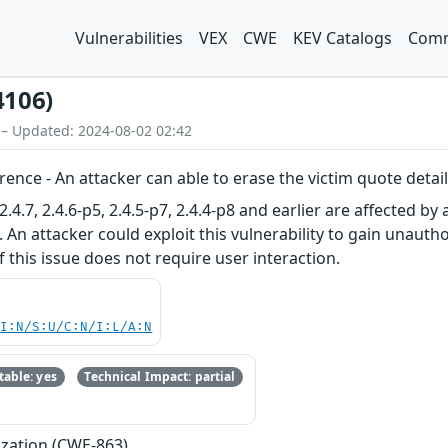
Vulnerabilities
VEX
CWE
KEV Catalogs
Comm
4106)
 – Updated: 2024-08-02 02:42
rence - An attacker can able to erase the victim quote detai
7, 2.4.6-p5, 2.4.5-p7, 2.4.4-p8 and earlier are affected by 
. An attacker could exploit this vulnerability to gain unauth
f this issue does not require user interaction.
UI:N/S:U/C:N/I:L/A:N
able: yes
Technical Impact: partial
ization (CWE-863)