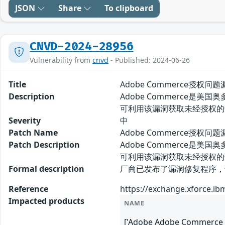
JSON
Share
To clipboard
CNVD-2024-28956
Vulnerability from
cnvd
- Published: 2024-06-26
Title
Adobe Commerce授权问题漏
Description
Adobe Commerce是
可利用该漏洞获取未经授权的
Severity
中
Patch Name
Adobe Commerce授权问题
Patch Description
Adobe Commerce是
可利用该漏洞获取未经授权的
Formal description
厂商已发布了漏洞修复程序，请及时关注更新
Reference
https://exchange.xforce.ib
Impacted products
NAME
['Adobe Adobe Commerce <