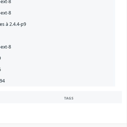
-ext-8
-ext-8
s à 2.4.4-p9
1
-ext-8
9
6
694
TAGS