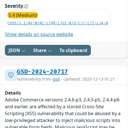
Severity
5.4 (Medium)
CVSS:3.1/AV:N/AC:L/PR:L/UI:R/S:C/C:L/I:L/A:N
Show details on source website
JSON
Share
To clipboard
GSD-2024-20717
Vulnerability from
gsd
- Updated: 2023-12-13 01:21
Details
Adobe Commerce versions 2.4.6-p3, 2.4.5-p5, 2.4.4-p6
and earlier are affected by a stored Cross-Site
Scripting (XSS) vulnerability that could be abused by a
low-privileged attacker to inject malicious scripts into
vulnerable form fields. Malicious JavaScript may be