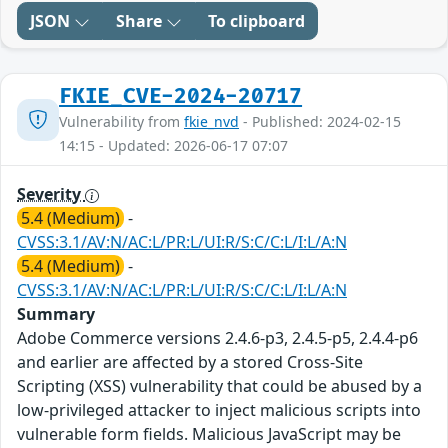
JSON
Share
To clipboard
FKIE_CVE-2024-20717
Vulnerability from
fkie_nvd
- Published: 2024-02-15
14:15 - Updated: 2026-06-17 07:07
Severity
5.4 (Medium)
-
CVSS:3.1/AV:N/AC:L/PR:L/UI:R/S:C/C:L/I:L/A:N
5.4 (Medium)
-
CVSS:3.1/AV:N/AC:L/PR:L/UI:R/S:C/C:L/I:L/A:N
Summary
Adobe Commerce versions 2.4.6-p3, 2.4.5-p5, 2.4.4-p6
and earlier are affected by a stored Cross-Site
Scripting (XSS) vulnerability that could be abused by a
low-privileged attacker to inject malicious scripts into
vulnerable form fields. Malicious JavaScript may be