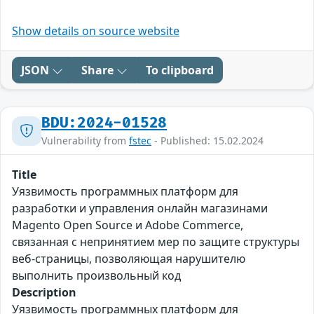
Show details on source website
JSON
Share
To clipboard
BDU:2024-01528
Vulnerability from
fstec
- Published: 15.02.2024
Title
Уязвимость программных платформ для
разработки и управления онлайн магазинами
Magento Open Source и Adobe Commerce,
связанная с непринятием мер по защите структуры
веб-страницы, позволяющая нарушителю
выполнить произвольный код
Description
Уязвимость программных платформ для