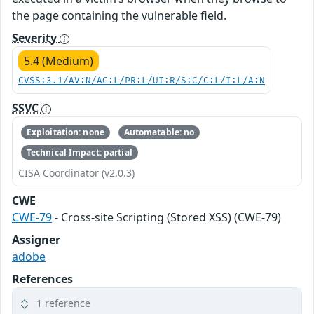
the page containing the vulnerable field.
Severity
5.4 (Medium)
CVSS:3.1/AV:N/AC:L/PR:L/UI:R/S:C/C:L/I:L/A:N
SSVC
Exploitation: none
Automatable: no
Technical Impact: partial
CISA Coordinator (v2.0.3)
CWE
CWE-79
- Cross-site Scripting (Stored XSS) (CWE-79)
Assigner
adobe
References
1 reference