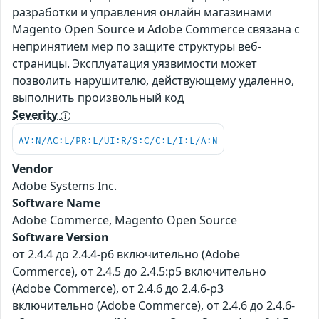
разработки и управления онлайн магазинами
Magento Open Source и Adobe Commerce связана с
непринятием мер по защите структуры веб-
страницы. Эксплуатация уязвимости может
позволить нарушителю, действующему удаленно,
выполнить произвольный код
Severity
AV:N/AC:L/PR:L/UI:R/S:C/C:L/I:L/A:N
Vendor
Adobe Systems Inc.
Software Name
Adobe Commerce, Magento Open Source
Software Version
от 2.4.4 до 2.4.4-p6 включительно (Adobe
Commerce), от 2.4.5 до 2.4.5:p5 включительно
(Adobe Commerce), от 2.4.6 до 2.4.6-p3
включительно (Adobe Commerce), от 2.4.6 до 2.4.6-