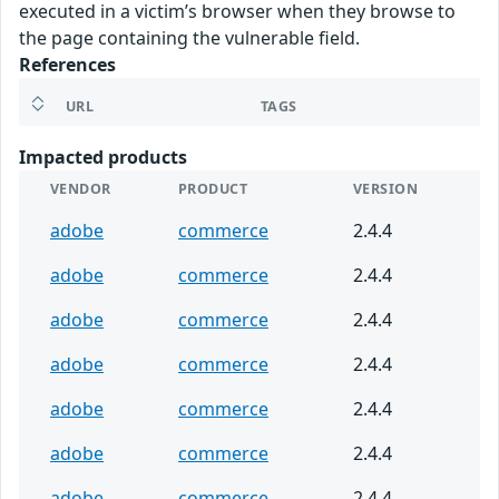
executed in a victim’s browser when they browse to
the page containing the vulnerable field.
References
URL
TAGS
Impacted products
VENDOR
PRODUCT
VERSION
adobe
commerce
2.4.4
adobe
commerce
2.4.4
adobe
commerce
2.4.4
adobe
commerce
2.4.4
adobe
commerce
2.4.4
adobe
commerce
2.4.4
adobe
commerce
2.4.4