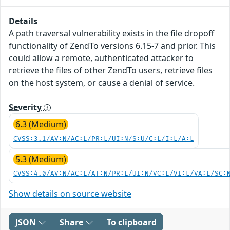
Details
A path traversal vulnerability exists in the file dropoff
functionality of ZendTo versions 6.15-7 and prior. This
could allow a remote, authenticated attacker to
retrieve the files of other ZendTo users, retrieve files
on the host system, or cause a denial of service.
Severity
6.3 (Medium)
CVSS:3.1/AV:N/AC:L/PR:L/UI:N/S:U/C:L/I:L/A:L
5.3 (Medium)
CVSS:4.0/AV:N/AC:L/AT:N/PR:L/UI:N/VC:L/VI:L/VA:L/SC:
Show details on source website
JSON
Share
To clipboard