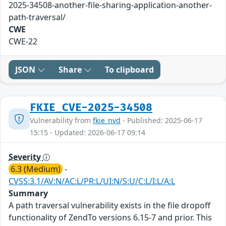
2025-34508-another-file-sharing-application-another-
path-traversal/
CWE
CWE-22
JSON
Share
To clipboard
FKIE_CVE-2025-34508
Vulnerability from
fkie_nvd
- Published: 2025-06-17
15:15 - Updated: 2026-06-17 09:14
Severity
6.3 (Medium)
-
CVSS:3.1/AV:N/AC:L/PR:L/UI:N/S:U/C:L/I:L/A:L
Summary
A path traversal vulnerability exists in the file dropoff
functionality of ZendTo versions 6.15-7 and prior. This