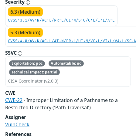
Severity
6.3 (Medium)
CVSS:3.1/AV:N/AC:L/PR:L/UI:N/S:U/C:L/I:L/A:L
5.3 (Medium)
CVSS:4.0/AV:N/AC:L/AT:N/PR:L/UI:N/VC:L/VI:L/VA:L/SC:
SSVC
Exploitation: poc
Automatable: no
Technical Impact: partial
CISA Coordinator (v2.0.3)
CWE
CWE-22
- Improper Limitation of a Pathname to a
Restricted Directory ('Path Traversal')
Assigner
VulnCheck
References