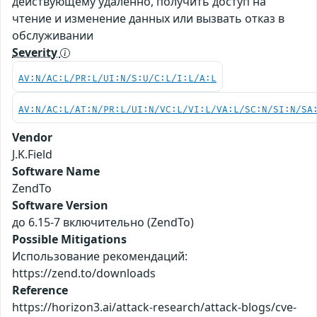
действующему удаленно, получить доступ на
чтение и изменение данных или вызвать отказ в
обслуживании
Severity
AV:N/AC:L/PR:L/UI:N/S:U/C:L/I:L/A:L
AV:N/AC:L/AT:N/PR:L/UI:N/VC:L/VI:L/VA:L/SC:N/SI:N/SA
Vendor
J.K.Field
Software Name
ZendTo
Software Version
до 6.15-7 включительно (ZendTo)
Possible Mitigations
Использование рекомендаций:
https://zend.to/downloads
Reference
https://horizon3.ai/attack-research/attack-blogs/cve-