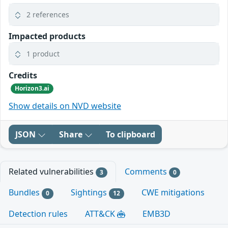
2 references
Impacted products
1 product
Credits
Horizon3.ai
Show details on NVD website
JSON
Share
To clipboard
Related vulnerabilities
Comments
3
0
Bundles
Sightings
CWE mitigations
0
12
Detection rules
ATT&CK
EMB3D