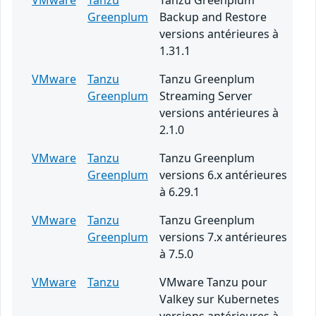
VMware
Tanzu
Tanzu Greenplum
Greenplum
Backup and Restore
versions antérieures à
1.31.1
VMware
Tanzu
Tanzu Greenplum
Greenplum
Streaming Server
versions antérieures à
2.1.0
VMware
Tanzu
Tanzu Greenplum
Greenplum
versions 6.x antérieures
à 6.29.1
VMware
Tanzu
Tanzu Greenplum
Greenplum
versions 7.x antérieures
à 7.5.0
VMware
Tanzu
VMware Tanzu pour
Valkey sur Kubernetes