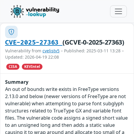
(GCVE-0-2025-27363)
CVE-2025-27363
Vulnerability from
cvelistv5
– Published: 2025-03-11 13:28 –
Updated: 2026-04-19 22:08
CISA
KEVIntel
Summary
An out of bounds write exists in FreeType versions
2.13.0 and below (newer versions of FreeType are not
vulnerable) when attempting to parse font subglyph
structures related to TrueType GX and variable font
files. The vulnerable code assigns a signed short value
to an unsigned long and then adds a static value
causing it to wrap around and allocate too small of a