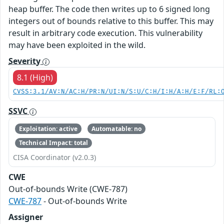
heap buffer. The code then writes up to 6 signed long
integers out of bounds relative to this buffer. This may
result in arbitrary code execution. This vulnerability
may have been exploited in the wild.
Severity
8.1 (High)
CVSS:3.1/AV:N/AC:H/PR:N/UI:N/S:U/C:H/I:H/A:H/E:F/RL:
SSVC
Exploitation: active
Automatable: no
Technical Impact: total
CISA Coordinator (v2.0.3)
CWE
Out-of-bounds Write (CWE-787)
CWE-787
- Out-of-bounds Write
Assigner