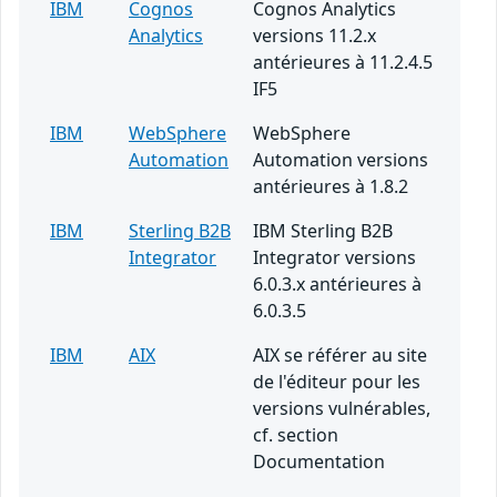
IBM
Cognos
Cognos Analytics
Analytics
versions 11.2.x
antérieures à 11.2.4.5
IF5
IBM
WebSphere
WebSphere
Automation
Automation versions
antérieures à 1.8.2
IBM
Sterling B2B
IBM Sterling B2B
Integrator
Integrator versions
6.0.3.x antérieures à
6.0.3.5
IBM
AIX
AIX se référer au site
de l'éditeur pour les
versions vulnérables,
cf. section
Documentation