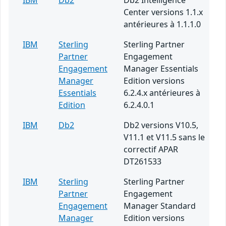
IBM
Db2
Db2 Intelligence
Center versions 1.1.x
antérieures à 1.1.1.0
IBM
Sterling
Sterling Partner
Partner
Engagement
Engagement
Manager Essentials
Manager
Edition versions
Essentials
6.2.4.x antérieures à
Edition
6.2.4.0.1
IBM
Db2
Db2 versions V10.5,
V11.1 et V11.5 sans le
correctif APAR
DT261533
IBM
Sterling
Sterling Partner
Partner
Engagement
Engagement
Manager Standard
Manager
Edition versions