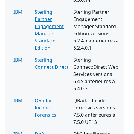
6.3.0.14
IBM
Sterling
Sterling Partner
Partner
Engagement
Engagement
Manager Standard
Manager
Edition versions
Standard
6.2.4.x antérieures à
Edition
6.2.4.0.1
IBM
Sterling
Sterling
Connect:Direct
Connect:Direct Web
Services versions
6.4.x antérieures à
6.4.0.3
IBM
QRadar
QRadar Incident
Incident
Forensics versions
Forensics
7.5.0 antérieures à
7.5.0 UP13