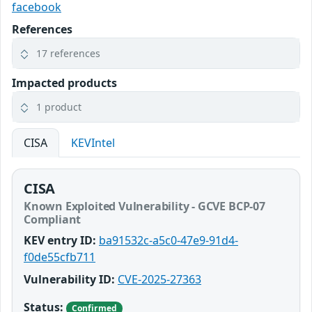
facebook
References
17 references
Impacted products
1 product
CISA
KEVIntel
CISA
Known Exploited Vulnerability - GCVE BCP-07
Compliant
KEV entry ID:
ba91532c-a5c0-47e9-91d4-
f0de55cfb711
Vulnerability ID:
CVE-2025-27363
Status:
Confirmed