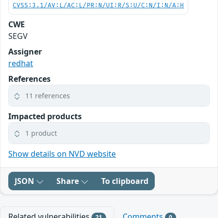
CVSS:3.1/AV:L/AC:L/PR:N/UI:R/S:U/C:N/I:N/A:H
CWE
SEGV
Assigner
redhat
References
11 references
Impacted products
1 product
Show details on NVD website
JSON
Share
To clipboard
Related vulnerabilities
Comments
21
0