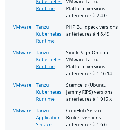
Kubernetes
VMware Tanzu
Runtime
Platform versions
antérieures à 2.4.0
VMware
Tanzu
PHP Buildpack versions
Kubernetes
antérieures à 4.6.49
Runtime
VMware
Tanzu
Single Sign-On pour
Kubernetes
VMware Tanzu
Runtime
Platform versions
antérieures à 1.16.14
VMware
Tanzu
Stemcells (Ubuntu
Kubernetes
Jammy FIPS) versions
Runtime
antérieures à 1.915.x
VMware
Tanzu
CredHub Service
Application
Broker versions
Service
antérieures à 1.6.6