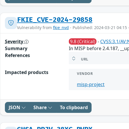
FKIE_CVE-2024-29858
Vulnerability from
fkie_nvd
- Published: 2024-03-21 04:15 
Severity
9.8 (Critical)
-
CVSS:3.1/AV:
Summary
In MISP before 2.4.187, __u
References
URL
Impacted products
VENDOR
misp-project
JSON
Share
To clipboard