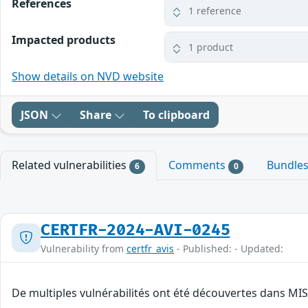
References
1 reference
Impacted products
1 product
Show details on NVD website
JSON
Share
To clipboard
Related vulnerabilities
Comments
Bundle
6
0
CERTFR-2024-AVI-0245
Vulnerability from
certfr_avis
- Published: - Updated:
De multiples vulnérabilités ont été découvertes dans MI