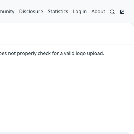
unity
Disclosure
Statistics
Log in
About
es not properly check for a valid logo upload.