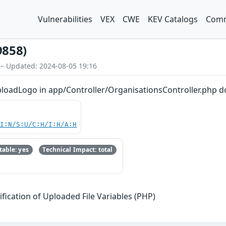
Vulnerabilities
VEX
CWE
KEV Catalogs
Comm
9858)
 – Updated: 2024-08-05 19:16
ploadLogo in app/Controller/OrganisationsController.php do
UI:N/S:U/C:H/I:H/A:H
able: yes
Technical Impact: total
ification of Uploaded File Variables (PHP)