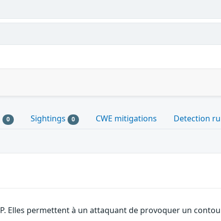
s
Sightings
CWE mitigations
Detection ru
0
0
SP. Elles permettent à un attaquant de provoquer un contour