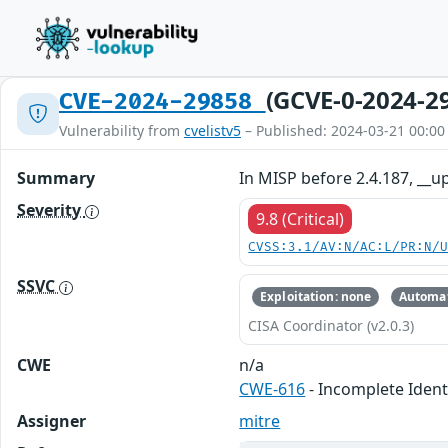
(GCVE-0-2024-2
CVE-2024-29858
Vulnerability from
cvelistv5
– Published: 2024-03-21 00:00
Summary
In MISP before 2.4.187, __u
Severity
9.8 (Critical)
CVSS:3.1/AV:N/AC:L/PR:N/
SSVC
Exploitation: none
Automat
CISA Coordinator (v2.0.3)
CWE
n/a
CWE-616
- Incomplete Ident
Assigner
mitre