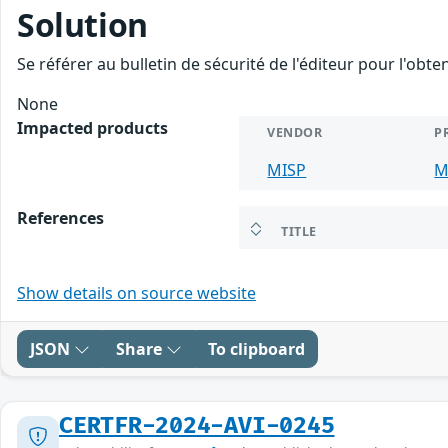
Solution
Se référer au bulletin de sécurité de l'éditeur pour l'obt
None
Impacted products
VENDOR
P
MISP
M
References
TITLE
Show details on source website
JSON
Share
To clipboard
CERTFR-2024-AVI-0245