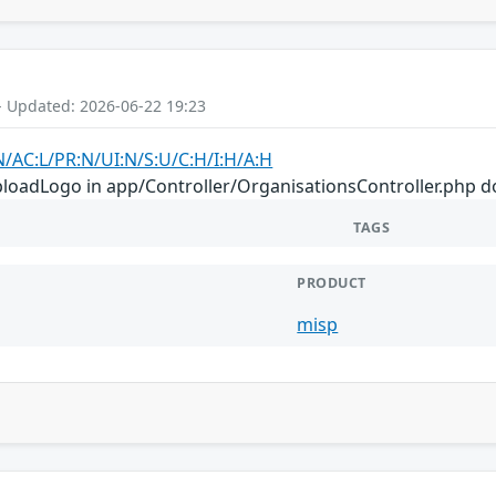
- Updated: 2026-06-22 19:23
N/AC:L/PR:N/UI:N/S:U/C:H/I:H/A:H
ploadLogo in app/Controller/OrganisationsController.php do
TAGS
PRODUCT
misp