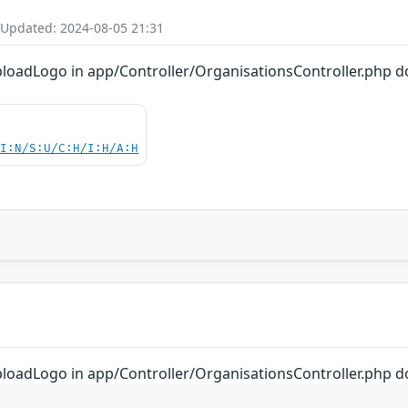
 Updated: 2024-08-05 21:31
ploadLogo in app/Controller/OrganisationsController.php do
UI:N/S:U/C:H/I:H/A:H
ploadLogo in app/Controller/OrganisationsController.php do