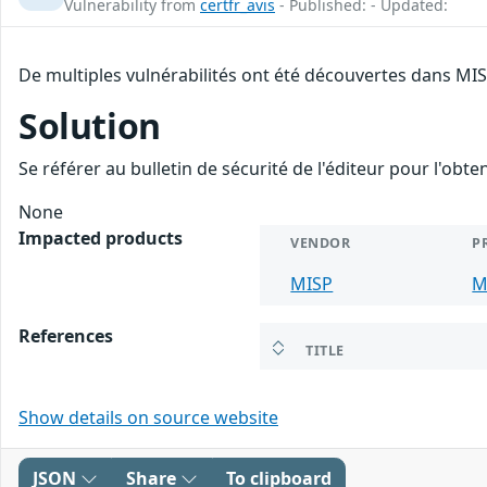
Vulnerability from
certfr_avis
- Published: - Updated:
De multiples vulnérabilités ont été découvertes dans MI
Solution
Se référer au bulletin de sécurité de l'éditeur pour l'obt
None
Impacted products
VENDOR
P
MISP
M
References
TITLE
Show details on source website
JSON
Share
To clipboard