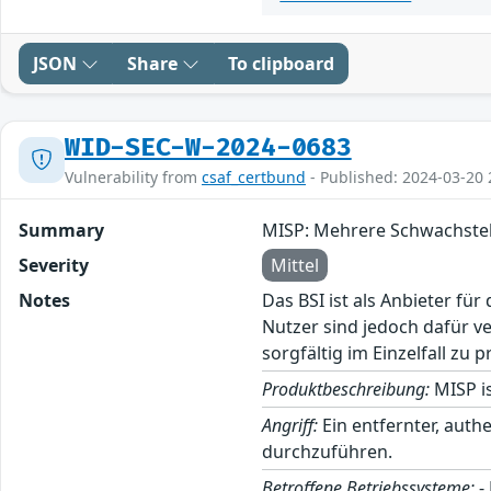
JSON
Share
To clipboard
WID-SEC-W-2024-0683
Vulnerability from
csaf_certbund
- Published: 2024-03-20 
Summary
MISP: Mehrere Schwachstell
Severity
Mittel
Notes
Das BSI ist als Anbieter fü
Nutzer sind jedoch dafür v
sorgfältig im Einzelfall zu p
Produktbeschreibung:
MISP i
Angriff:
Ein entfernter, auth
durchzuführen.
Betroffene Betriebssysteme:
-