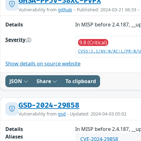
GHSA-PPJV-38XC-PVPX
Vulnerability from
github
– Published: 2024-03-21 06:33 –
Details
In MISP before 2.4.187, __u
Severity
9.8 (Critical)
CVSS:3.1/AV:N/AC:L/PR:N/
Show details on source website
JSON
Share
To clipboard
GSD-2024-29858
Vulnerability from
gsd
- Updated: 2024-04-03 05:02
Details
In MISP before 2.4.187, __u
Aliases
CVE-2024-29858