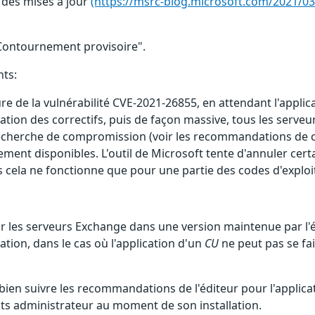
 des mises à jour
(https://msrc-blog.microsoft.com/2021/0
 "Contournement provisoire".
nts:
e de la vulnérabilité CVE-2021-26855, en attendant l'applica
lication des correctifs, puis de façon massive, tous les se
 recherche de compromission (voir les recommandations de ce
ment disponibles. L'outil de Microsoft tente d'annuler certa
is cela ne fonctionne que pour une partie des codes d'explo
les serveurs Exchange dans une version maintenue par l'é
ation, dans le cas où l'application d'un
CU
ne peut pas se fai
ien suivre les recommandations de l'éditeur pour l'applicatio
roits administrateur au moment de son installation.