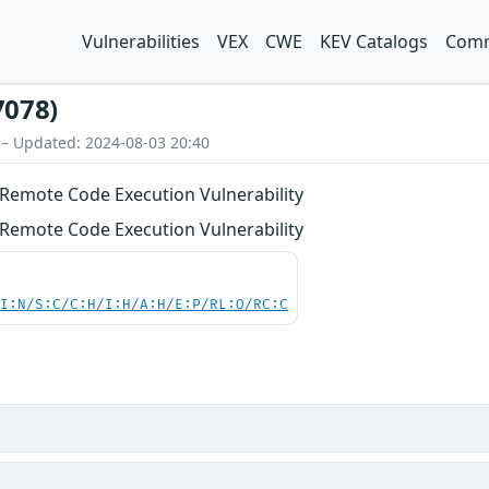
Vulnerabilities
VEX
CWE
KEV Catalogs
Comm
7078)
 – Updated: 2024-08-03 20:40
Remote Code Execution Vulnerability
Remote Code Execution Vulnerability
UI:N/S:C/C:H/I:H/A:H/E:P/RL:O/RC:C