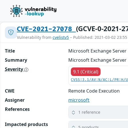
(GCVE-0-2021-2
CVE-2021-27078
Vulnerability from
cvelistv5
– Published: 2021-03-02 23:55
Title
Microsoft Exchange Server 
Summary
Microsoft Exchange Server 
Severity
9.1 (Critical)
CVSS:3.1/AV:N/AC:L/PR:H/
CWE
Remote Code Execution
Assigner
microsoft
References
1 reference
Impacted products
5 products