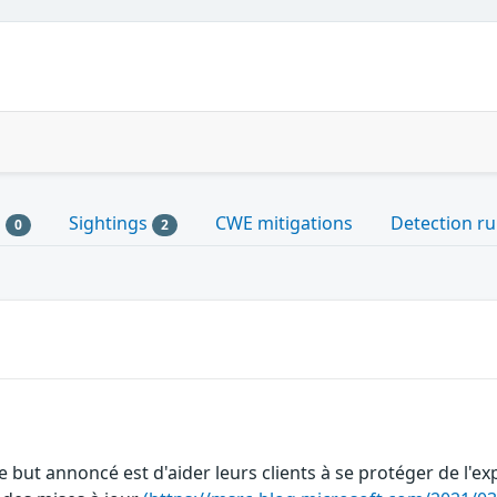
s
Sightings
CWE mitigations
Detection ru
0
2
e but annoncé est d'aider leurs clients à se protéger de l'ex