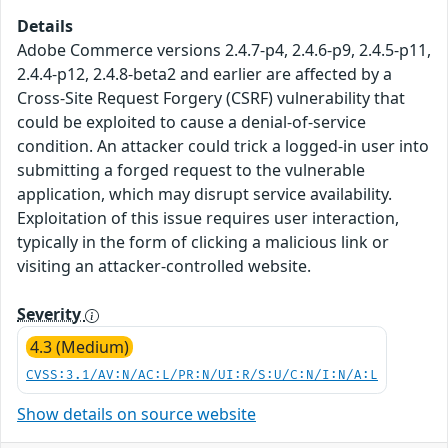
Details
Adobe Commerce versions 2.4.7-p4, 2.4.6-p9, 2.4.5-p11,
2.4.4-p12, 2.4.8-beta2 and earlier are affected by a
Cross-Site Request Forgery (CSRF) vulnerability that
could be exploited to cause a denial-of-service
condition. An attacker could trick a logged-in user into
submitting a forged request to the vulnerable
application, which may disrupt service availability.
Exploitation of this issue requires user interaction,
typically in the form of clicking a malicious link or
visiting an attacker-controlled website.
Severity
4.3 (Medium)
CVSS:3.1/AV:N/AC:L/PR:N/UI:R/S:U/C:N/I:N/A:L
Show details on source website