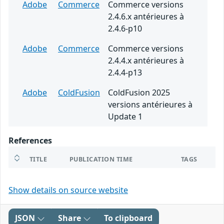
Adobe
Commerce
Commerce versions
2.4.6.x antérieures à
2.4.6-p10
Adobe
Commerce
Commerce versions
2.4.4.x antérieures à
2.4.4-p13
Adobe
ColdFusion
ColdFusion 2025
versions antérieures à
Update 1
References
TITLE
PUBLICATION TIME
TAGS
Show details on source website
JSON
Share
To clipboard