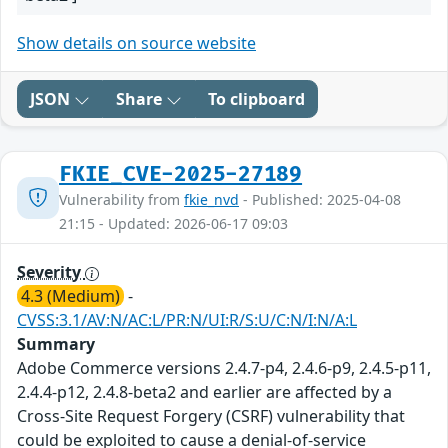
Show details on source website
JSON
Share
To clipboard
FKIE_CVE-2025-27189
Vulnerability from
fkie_nvd
- Published: 2025-04-08
21:15 - Updated: 2026-06-17 09:03
Severity
4.3 (Medium)
-
CVSS:3.1/AV:N/AC:L/PR:N/UI:R/S:U/C:N/I:N/A:L
Summary
Adobe Commerce versions 2.4.7-p4, 2.4.6-p9, 2.4.5-p11,
2.4.4-p12, 2.4.8-beta2 and earlier are affected by a
Cross-Site Request Forgery (CSRF) vulnerability that
could be exploited to cause a denial-of-service