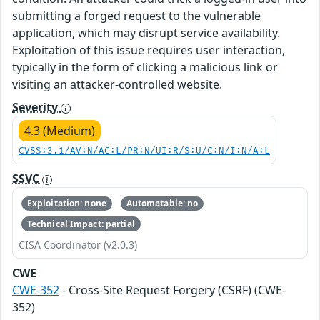
submitting a forged request to the vulnerable
application, which may disrupt service availability.
Exploitation of this issue requires user interaction,
typically in the form of clicking a malicious link or
visiting an attacker-controlled website.
Severity
4.3 (Medium)
CVSS:3.1/AV:N/AC:L/PR:N/UI:R/S:U/C:N/I:N/A:L
SSVC
Exploitation: none
Automatable: no
Technical Impact: partial
CISA Coordinator (v2.0.3)
CWE
CWE-352
- Cross-Site Request Forgery (CSRF) (CWE-
352)