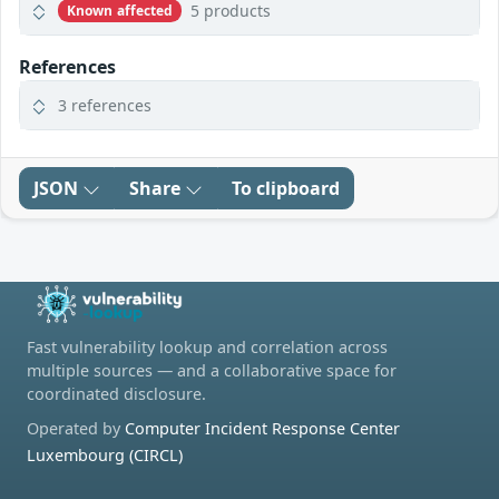
5 products
Known affected
References
3 references
JSON
Share
To clipboard
Fast vulnerability lookup and correlation across
multiple sources — and a collaborative space for
coordinated disclosure.
Operated by
Computer Incident Response Center
Luxembourg (CIRCL)