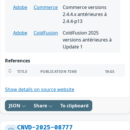
Adobe
Commerce
Commerce versions
2.4.4.x antérieures à
2.4.4-p13
Adobe
ColdFusion
ColdFusion 2025
versions antérieures à
Update 1
References
TITLE
PUBLICATION TIME
TAGS
Show details on source website
JSON
Share
To clipboard
CNVD-2025-08777