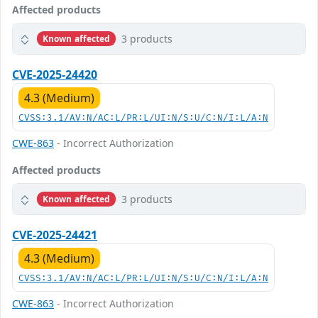
Affected products
3 products
Known affected
CVE-2025-24420
4.3 (Medium)
CVSS:3.1/AV:N/AC:L/PR:L/UI:N/S:U/C:N/I:L/A:N
CWE-863
- Incorrect Authorization
Affected products
3 products
Known affected
CVE-2025-24421
4.3 (Medium)
CVSS:3.1/AV:N/AC:L/PR:L/UI:N/S:U/C:N/I:L/A:N
CWE-863
- Incorrect Authorization