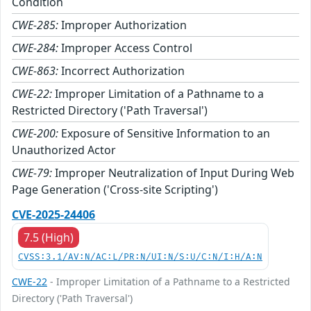
Condition
CWE-285:
Improper Authorization
CWE-284:
Improper Access Control
CWE-863:
Incorrect Authorization
CWE-22:
Improper Limitation of a Pathname to a
Restricted Directory ('Path Traversal')
CWE-200:
Exposure of Sensitive Information to an
Unauthorized Actor
CWE-79:
Improper Neutralization of Input During Web
Page Generation ('Cross-site Scripting')
CVE-2025-24406
7.5 (High)
CVSS:3.1/AV:N/AC:L/PR:N/UI:N/S:U/C:N/I:H/A:N
CWE-22
- Improper Limitation of a Pathname to a Restricted
Directory ('Path Traversal')