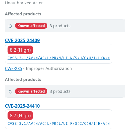
Unauthorized Actor
Affected products
3 products
Known affected
CVE-2025-24409
8.2 (High)
CVSS:3.1/AV:N/AC:L/PR:N/UI:N/S:U/C:H/I:L/A:N
CWE-285
- Improper Authorization
Affected products
3 products
Known affected
CVE-2025-24410
8.7 (High)
CVSS:3.1/AV:N/AC:L/PR:L/UI:R/S:C/C:H/I:H/A:N