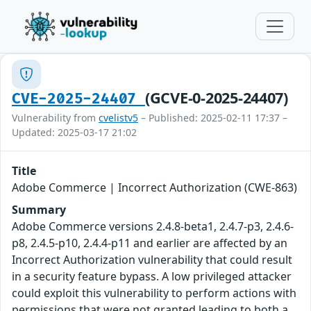
(GCVE-0-2025-24407)
CVE-2025-24407
Vulnerability from
cvelistv5
– Published: 2025-02-11 17:37 –
Updated: 2025-03-17 21:02
Title
Adobe Commerce | Incorrect Authorization (CWE-863)
Summary
Adobe Commerce versions 2.4.8-beta1, 2.4.7-p3, 2.4.6-
p8, 2.4.5-p10, 2.4.4-p11 and earlier are affected by an
Incorrect Authorization vulnerability that could result
in a security feature bypass. A low privileged attacker
could exploit this vulnerability to perform actions with
permissions that were not granted leading to both a