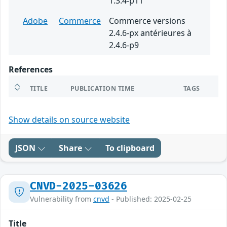
1.3.4-p11
Adobe
Commerce
Commerce versions
2.4.6-px antérieures à
2.4.6-p9
References
TITLE
PUBLICATION TIME
TAGS
Show details on source website
JSON
Share
To clipboard
CNVD-2025-03626
Vulnerability from
cnvd
- Published: 2025-02-25
Title