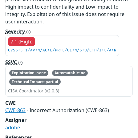
High impact to confidentiality and Low impact to
integrity. Exploitation of this issue does not require
user interaction.
Severity
7.1 (High)
CVSS:3.1/AV:N/AC:L/PR:L/UI:N/S:U/C:H/I:L/A:N
SSVC
Exploitation: none
Automatable: no
Technical Impact: partial
CISA Coordinator (v2.0.3)
CWE
CWE-863
- Incorrect Authorization (CWE-863)
Assigner
adobe
References