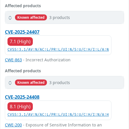
Affected products
3 products
Known affected
CVE-2025-24407
7.1 (High)
CVSS:3.1/AV:N/AC:L/PR:L/UI:N/S:U/C:H/I:L/A:N
CWE-863
- Incorrect Authorization
Affected products
3 products
Known affected
CVE-2025-24408
8.1 (High)
CVSS:3.1/AV:N/AC:L/PR:L/UI:N/S:U/C:H/I:N/A:H
CWE-200
- Exposure of Sensitive Information to an