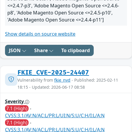
<=2.4.7-p3', 'Adobe Magento Open Source <=2.4.6-
p8', 'Adobe Magento Open Source <=2.4.5-p10',
'Adobe Magento Open Source <=2.4.4-p11']
Show details on source website
JSON
Share
To clipboard
FKIE_CVE-2025-24407
Vulnerability from
fkie_nvd
- Published: 2025-02-11
18:15 - Updated: 2026-06-17 08:58
Severity
7.1 (High)
-
CVSS:3.1/AV:N/AC:L/PR:L/UI:N/S:U/C:H/I:L/A:N
7.1 (High)
-
CVSS:3.1/AV:N/AC:L/PR:L/UI:N/S:U/C:H/I:L/A:N