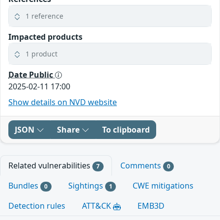
1 reference
Impacted products
1 product
Date Public
2025-02-11 17:00
Show details on NVD website
JSON
Share
To clipboard
Related vulnerabilities
Comments
7
0
Bundles
Sightings
CWE mitigations
0
1
Detection rules
ATT&CK
EMB3D