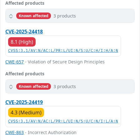
Affected products
3 products
Known affected
CVE-2025-24418
8.1 (High)
CVSS:3.1/AV:N/AC:L/PR:L/UI:N/S:U/C:H/I:H/A:N
CWE-657
- Violation of Secure Design Principles
Affected products
3 products
Known affected
CVE-2025-24419
4.3 (Medium)
CVSS:3.1/AV:N/AC:L/PR:L/UI:N/S:U/C:N/I:L/A:N
CWE-863
- Incorrect Authorization