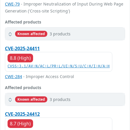
CWE-79
- Improper Neutralization of Input During Web Page
Generation ('Cross-site Scripting')
Affected products
3 products
Known affected
CVE-2025-24411
8.8 (High)
CVSS:3.1/AV:N/AC:L/PR:L/UI:N/S:U/C:H/I:H/A:H
CWE-284
- Improper Access Control
Affected products
3 products
Known affected
CVE-2025-24412
8.7 (High)