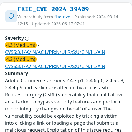
FKIE_CVE-2024-39409
Vulnerability from
fkie_nvd
- Published: 2024-08-14
12:15 - Updated: 2026-06-17 07:41
Severity
4.3 (Medium)
-
CVSS:3.1/AV:N/AC:L/PR:N/UI:R/S:U/C:N/I:L/A:N
4.3 (Medium)
-
CVSS:3.1/AV:N/AC:L/PR:N/UI:R/S:U/C:N/I:L/A:N
Summary
Adobe Commerce versions 2.4.7-p1, 2.4.6-p6, 2.4.5-p8,
2.4.4-p9 and earlier are affected by a Cross-Site
Request Forgery (CSRF) vulnerability that could allow
an attacker to bypass security features and perform
minor integrity changes on behalf of a user. The
vulnerability could be exploited by tricking a victim
into clicking a link or loading a page that submits a
malicious request. Exploitation of this issue requires