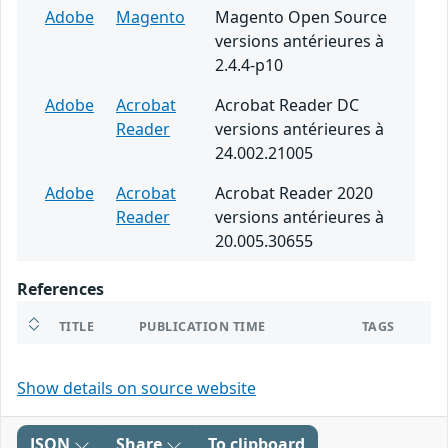
Adobe
Magento
Magento Open Source
versions antérieures à
2.4.4-p10
Adobe
Acrobat
Acrobat Reader DC
Reader
versions antérieures à
24.002.21005
Adobe
Acrobat
Acrobat Reader 2020
Reader
versions antérieures à
20.005.30655
References
TITLE
PUBLICATION TIME
TAGS
Show details on source website
JSON
Share
To clipboard