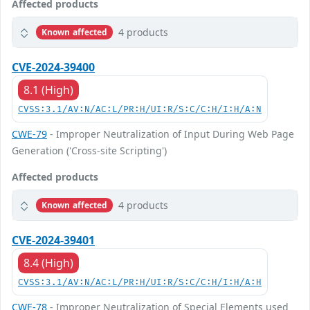
Affected products
4 products
Known affected
CVE-2024-39400
8.1 (High)
CVSS:3.1/AV:N/AC:L/PR:H/UI:R/S:C/C:H/I:H/A:N
CWE-79
- Improper Neutralization of Input During Web Page
Generation ('Cross-site Scripting')
Affected products
4 products
Known affected
CVE-2024-39401
8.4 (High)
CVSS:3.1/AV:N/AC:L/PR:H/UI:R/S:C/C:H/I:H/A:H
CWE-78
- Improper Neutralization of Special Elements used