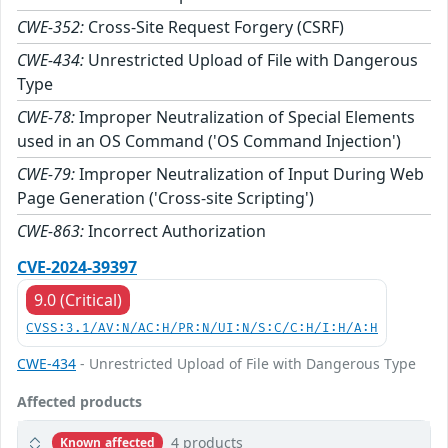
CWE-352:
Cross-Site Request Forgery (CSRF)
CWE-434:
Unrestricted Upload of File with Dangerous
Type
CWE-78:
Improper Neutralization of Special Elements
used in an OS Command ('OS Command Injection')
CWE-79:
Improper Neutralization of Input During Web
Page Generation ('Cross-site Scripting')
CWE-863:
Incorrect Authorization
CVE-2024-39397
9.0 (Critical)
CVSS:3.1/AV:N/AC:H/PR:N/UI:N/S:C/C:H/I:H/A:H
CWE-434
- Unrestricted Upload of File with Dangerous Type
Affected products
4 products
Known affected