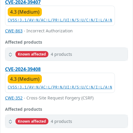
CVE-2024-39407
4.3 (Medium)
CVSS:3.1/AV:N/AC:L/PR:L/UI:N/S:U/C:N/I:L/A:N
CWE-863
- Incorrect Authorization
Affected products
4 products
Known affected
CVE-2024-39408
4.3 (Medium)
CVSS:3.1/AV:N/AC:L/PR:N/UI:R/S:U/C:N/I:L/A:N
CWE-352
- Cross-Site Request Forgery (CSRF)
Affected products
4 products
Known affected