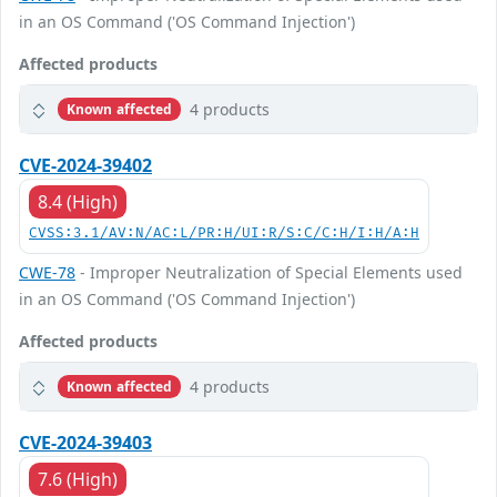
in an OS Command ('OS Command Injection')
Affected products
4 products
Known affected
CVE-2024-39402
8.4 (High)
CVSS:3.1/AV:N/AC:L/PR:H/UI:R/S:C/C:H/I:H/A:H
CWE-78
- Improper Neutralization of Special Elements used
in an OS Command ('OS Command Injection')
Affected products
4 products
Known affected
CVE-2024-39403
7.6 (High)