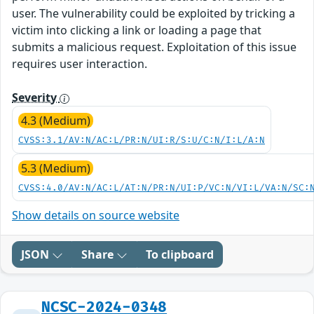
user. The vulnerability could be exploited by tricking a
victim into clicking a link or loading a page that
submits a malicious request. Exploitation of this issue
requires user interaction.
Severity
4.3 (Medium)
CVSS:3.1/AV:N/AC:L/PR:N/UI:R/S:U/C:N/I:L/A:N
5.3 (Medium)
CVSS:4.0/AV:N/AC:L/AT:N/PR:N/UI:P/VC:N/VI:L/VA:N/SC:
Show details on source website
JSON
Share
To clipboard
NCSC-2024-0348