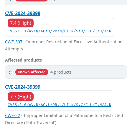
CVE-2024-39398
7.4 (High)
CVSS:3.1/AV:N/AC:H/PR:N/UI:N/S:U/C:H/I:H/A:N
CWE-307
- Improper Restriction of Excessive Authentication
Attempts
Affected products
4 products
Known affected
CVE-2024-39399
7.7 (High)
CVSS:3.0/AV:N/AC:L/PR:L/UI:N/S:C/C:H/I:N/A:N
CWE-22
- Improper Limitation of a Pathname to a Restricted
Directory ('Path Traversal')