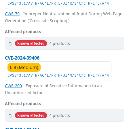
CVSS:3.1/AV:N/AC:L/PR:L/UI:R/S:C/C:H/I:L/A:N
CWE-79
- Improper Neutralization of Input During Web Page
Generation ('Cross-site Scripting')
Affected products
4 products
Known affected
CVE-2024-39406
6.8 (Medium)
CVSS:3.1/AV:N/AC:L/PR:H/UI:N/S:C/C:H/I:N/A:N
CWE-200
- Exposure of Sensitive Information to an
Unauthorized Actor
Affected products
4 products
Known affected