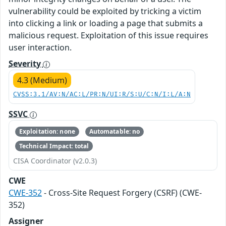
vulnerability could be exploited by tricking a victim
into clicking a link or loading a page that submits a
malicious request. Exploitation of this issue requires
user interaction.
Severity
4.3 (Medium)
CVSS:3.1/AV:N/AC:L/PR:N/UI:R/S:U/C:N/I:L/A:N
SSVC
Exploitation: none
Automatable: no
Technical Impact: total
CISA Coordinator (v2.0.3)
CWE
CWE-352
- Cross-Site Request Forgery (CSRF) (CWE-
352)
Assigner