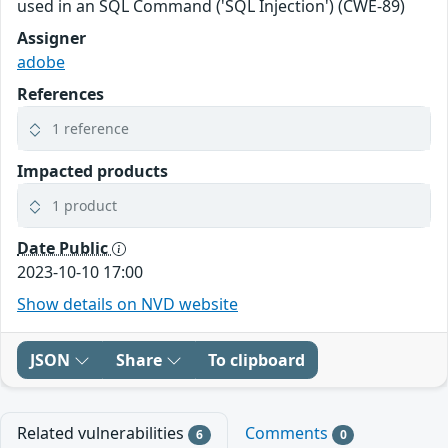
used in an SQL Command ('SQL Injection') (CWE-89)
Assigner
adobe
References
1 reference
Impacted products
1 product
Date Public
2023-10-10 17:00
Show details on NVD website
JSON
Share
To clipboard
Related vulnerabilities
Comments
6
0