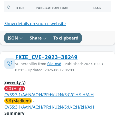
TITLE
PUBLICATION TIME
TAGS
Show details on source website
JSON
Share
To clipboard
FKIE_CVE-2023-38249
Vulnerability from
fkie_nvd
- Published: 2023-10-13
07:15 - Updated: 2026-06-17 06:09
Severity
8.0 (High)
-
CVSS:3.1/AV:N/AC:H/PR:H/UI:N/S:C/C:H/I:H/A:H
6.6 (Medium)
-
CVSS:3.1/AV:N/AC:H/PR:H/UI:N/S:U/C:H/I:H/A:H
Summary