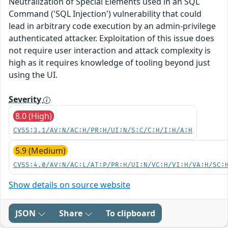
Neutralization of Special Elements used in an SQL
Command ('SQL Injection') vulnerability that could
lead in arbitrary code execution by an admin-privilege
authenticated attacker. Exploitation of this issue does
not require user interaction and attack complexity is
high as it requires knowledge of tooling beyond just
using the UI.
Severity
8.0 (High)
CVSS:3.1/AV:N/AC:H/PR:H/UI:N/S:C/C:H/I:H/A:H
5.9 (Medium)
CVSS:4.0/AV:N/AC:L/AT:P/PR:H/UI:N/VC:H/VI:H/VA:H/SC:
Show details on source website
JSON
Share
To clipboard