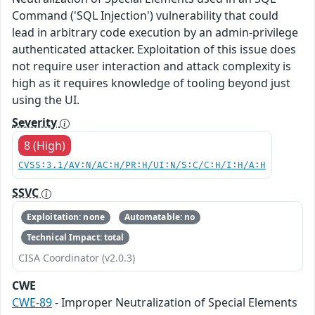
Command ('SQL Injection') vulnerability that could
lead in arbitrary code execution by an admin-privilege
authenticated attacker. Exploitation of this issue does
not require user interaction and attack complexity is
high as it requires knowledge of tooling beyond just
using the UI.
Severity
8 (High)
CVSS:3.1/AV:N/AC:H/PR:H/UI:N/S:C/C:H/I:H/A:H
SSVC
Exploitation: none
Automatable: no
Technical Impact: total
CISA Coordinator (v2.0.3)
CWE
CWE-89
- Improper Neutralization of Special Elements