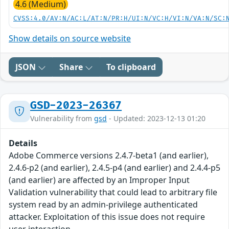
4.6 (Medium)
CVSS:4.0/AV:N/AC:L/AT:N/PR:H/UI:N/VC:H/VI:N/VA:N/SC:
Show details on source website
JSON
Share
To clipboard
GSD-2023-26367
Vulnerability from
gsd
- Updated: 2023-12-13 01:20
Details
Adobe Commerce versions 2.4.7-beta1 (and earlier),
2.4.6-p2 (and earlier), 2.4.5-p4 (and earlier) and 2.4.4-p5
(and earlier) are affected by an Improper Input
Validation vulnerability that could lead to arbitrary file
system read by an admin-privilege authenticated
attacker. Exploitation of this issue does not require