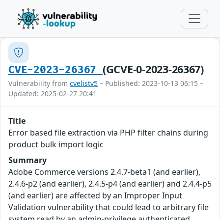
(GCVE-0-2023-26367)
CVE-2023-26367
Vulnerability from
cvelistv5
– Published: 2023-10-13 06:15 –
Updated: 2025-02-27 20:41
Title
Error based file extraction via PHP filter chains during
product bulk import logic
Summary
Adobe Commerce versions 2.4.7-beta1 (and earlier),
2.4.6-p2 (and earlier), 2.4.5-p4 (and earlier) and 2.4.4-p5
(and earlier) are affected by an Improper Input
Validation vulnerability that could lead to arbitrary file
system read by an admin-privilege authenticated