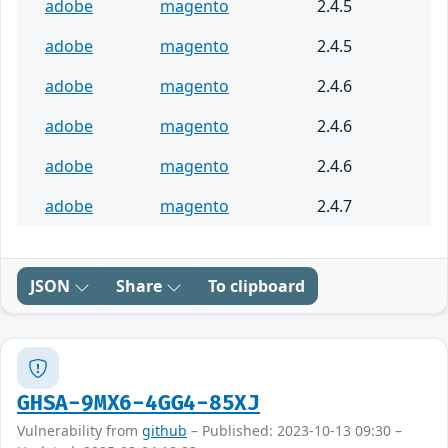
adobe
magento
2.4.5
adobe
magento
2.4.5
adobe
magento
2.4.6
adobe
magento
2.4.6
adobe
magento
2.4.6
adobe
magento
2.4.7
JSON
Share
To clipboard
GHSA-9MX6-4GG4-85XJ
Vulnerability from
github
– Published: 2023-10-13 09:30 –