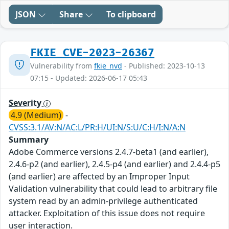
JSON
Share
To clipboard
FKIE_CVE-2023-26367
Vulnerability from
fkie_nvd
- Published: 2023-10-13
07:15 - Updated: 2026-06-17 05:43
Severity
4.9 (Medium)
-
CVSS:3.1/AV:N/AC:L/PR:H/UI:N/S:U/C:H/I:N/A:N
Summary
Adobe Commerce versions 2.4.7-beta1 (and earlier),
2.4.6-p2 (and earlier), 2.4.5-p4 (and earlier) and 2.4.4-p5
(and earlier) are affected by an Improper Input
Validation vulnerability that could lead to arbitrary file
system read by an admin-privilege authenticated
attacker. Exploitation of this issue does not require
user interaction.