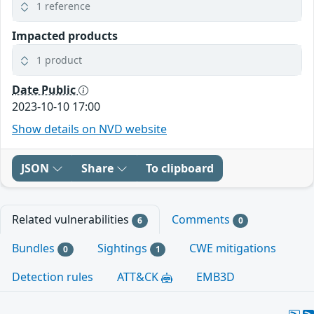
1 reference
Impacted products
1 product
Date Public
2023-10-10 17:00
Show details on NVD website
JSON
Share
To clipboard
Related vulnerabilities
Comments
6
0
Bundles
Sightings
CWE mitigations
0
1
Detection rules
ATT&CK
EMB3D