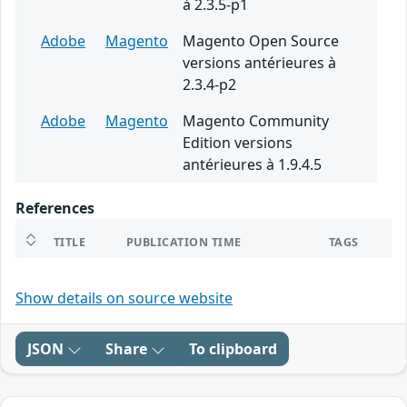
à 2.3.5-p1
Adobe
Magento
Magento Open Source
versions antérieures à
2.3.4-p2
Adobe
Magento
Magento Community
Edition versions
antérieures à 1.9.4.5
References
TITLE
PUBLICATION TIME
TAGS
Show details on source website
JSON
Share
To clipboard