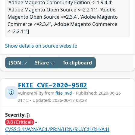
'Adobe Magento Community Edition <=1.9.4.4',
'Adobe Magento Open Source <=2.2.11', 'Adobe
Magento Open Source <=2.3.4', 'Adobe Magento
Commerce <=2.3.4', 'Adobe Magento Commerce
<=2.2.11']
Show details on source website
JSON
Share
To clipboard
FKIE_CVE-2020-9582
Vulnerability from
fkie_nvd
- Published: 2020-06-26
21:15 - Updated: 2026-06-17 03:28
Severity
9.8 (Critical)
-
CVSS:3.1/AV:N/AC:L/PR:N/UI:N/S:U/C:H/I:H/A:H