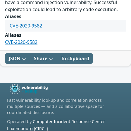
have a command injection vulnerability. Successful
exploitation could lead to arbitrary code execution.
Aliases
CVE-2020-9582
Aliases
CVE-2020-9582
JSON
Share
To clipboard
Fast vulnerability lookup and correlation across
multiple sources — and a collaborative space for
coordinated disclosure.
Operated by
Computer Incident Response Center
Luxembourg (CIRCL)