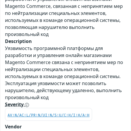
Magento Commerce, связанная с непринятием мер
по нейтрализации специальных элементов,
используемых в команде операционной системы,
позволяющая нарушителю выполнить
произвольный код
Description
Уязвимость программной платформы для
разработки и управления онлайн магазинами
Magento Commerce связана с непринятием мер по
нейтрализации специальных элементов,
используемых в команде операционной системы.
Эксплуатация уязвимости может позволить
нарушителю, действующему удаленно, выполнить
произвольный код
Severity
AV:N/AC:L/PR:N/UI:N/S:U/C:H/I:H/A:H
Vendor