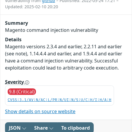
Vulnerability from
github
– Published: 2022-05-24 17:21 –
Updated: 2025-02-10 20:20
Summary
Magento command injection vulnerability
Details
Magento versions 2.3.4 and earlier, 2.2.11 and earlier
(see note), 1.14.4.4 and earlier, and 1.9.4.4 and earlier
have a command injection vulnerability. Successful
exploitation could lead to arbitrary code execution.
Severity
9.8 (Critical)
CVSS:3.1/AV:N/AC:L/PR:N/UI:N/S:U/C:H/I:H/A:H
Show details on source website
JSON
Share
To clipboard