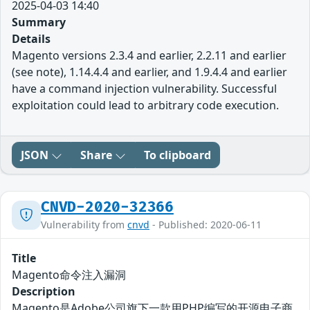
2025-04-03 14:40
Summary
Details
Magento versions 2.3.4 and earlier, 2.2.11 and earlier
(see note), 1.14.4.4 and earlier, and 1.9.4.4 and earlier
have a command injection vulnerability. Successful
exploitation could lead to arbitrary code execution.
JSON
Share
To clipboard
CNVD-2020-32366
Vulnerability from
cnvd
- Published: 2020-06-11
Title
Magento命令注入漏洞
Description
Magento是Adobe公司旗下一款用PHP编写的开源电子商