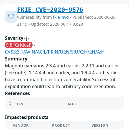
FKIE_CVE-2020-9576
Vulnerability from
fkie_nvd
- Published: 2020-06-26
21:15 - Updated: 2026-06-17 03:28
Severity
9.8 (Critical)
-
CVSS:3.1/AV:N/AC:L/PR:N/UI:N/S:U/C:H/I:H/A:H
Summary
Magento versions 2.3.4 and earlier, 2.2.11 and earlier
(see note), 1.14.4.4 and earlier, and 1.9.4.4 and earlier
have a command injection vulnerability. Successful
exploitation could lead to arbitrary code execution.
References
URL
TAGS
Impacted products
VENDOR
PRODUCT
VERSION