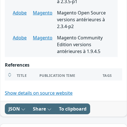
à 2.3.5-p1
Adobe
Magento
Magento Open Source
versions antérieures à
2.3.4-p2
Adobe
Magento
Magento Community
Edition versions
antérieures à 1.9.4.5
References
TITLE
PUBLICATION TIME
TAGS
Show details on source website
JSON
Share
To clipboard