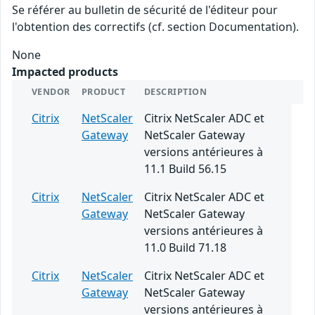
Se référer au bulletin de sécurité de l'éditeur pour
l'obtention des correctifs (cf. section Documentation).
None
Impacted products
VENDOR
PRODUCT
DESCRIPTION
Citrix
NetScaler
Citrix NetScaler ADC et
Gateway
NetScaler Gateway
versions antérieures à
11.1 Build 56.15
Citrix
NetScaler
Citrix NetScaler ADC et
Gateway
NetScaler Gateway
versions antérieures à
11.0 Build 71.18
Citrix
NetScaler
Citrix NetScaler ADC et
Gateway
NetScaler Gateway
versions antérieures à