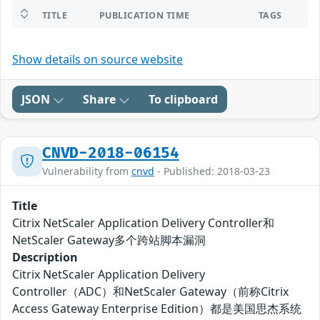
TITLE
PUBLICATION TIME
TAGS
Show details on source website
JSON
Share
To clipboard
CNVD-2018-06154
Vulnerability from
cnvd
- Published: 2018-03-23
Title
Citrix NetScaler Application Delivery Controller和
NetScaler Gateway多个跨站脚本漏洞
Description
Citrix NetScaler Application Delivery
Controller（ADC）和NetScaler Gateway（前称Citrix
Access Gateway Enterprise Edition）都是美国思杰系统