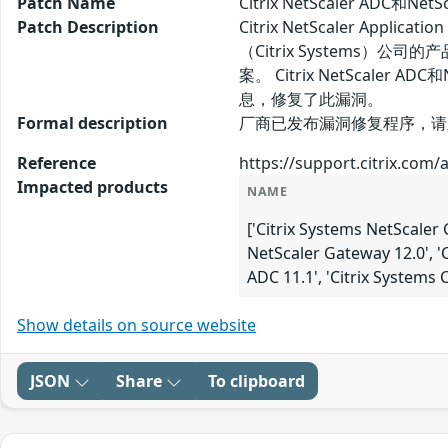
Patch Name
Citrix NetScaler ADC
Patch Description
Citrix NetScaler Applic
（Citrix Systems）公
案。 Citrix NetSca
息，修复了此漏洞。
Formal description
厂商已发布漏洞修复程序，请及时关注更新：
Reference
https://support.citrix.com/
Impacted products
NAME
['Citrix Systems NetScaler 
NetScaler Gateway 12.0', 'C
ADC 11.1', 'Citrix Systems 
Show details on source website
JSON
Share
To clipboard