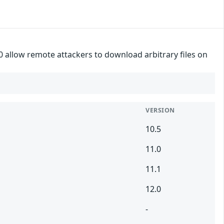
.0 allow remote attackers to download arbitrary files on
VERSION
10.5
11.0
11.1
12.0
-