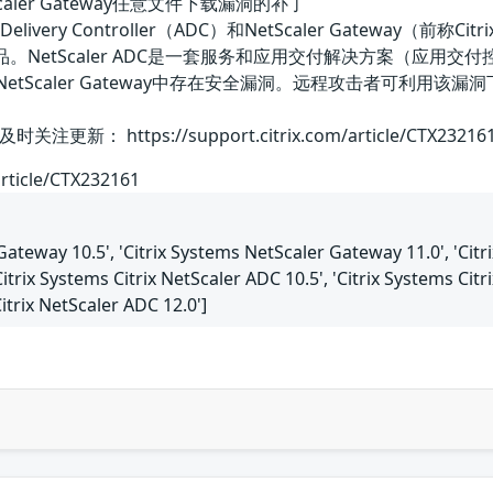
和NetScaler Gateway任意文件下载漏洞的补丁
ation Delivery Controller（ADC）和NetScaler Gateway（前称C
司的产品。NetScaler ADC是一套服务和应用交付解决方案（应用交付
ler ADC和NetScaler Gateway中存在安全漏洞。远程攻
 https://support.citrix.com/article/CTX23216
article/CTX232161
Gateway 10.5', 'Citrix Systems NetScaler Gateway 11.0', 'Cit
itrix Systems Citrix NetScaler ADC 10.5', 'Citrix Systems Citr
Citrix NetScaler ADC 12.0']