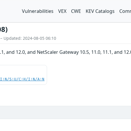
Vulnerabilities
VEX
CWE
KEV Catalogs
Comm
08)
 – Updated: 2024-08-05 06:10
.1, and 12.0, and NetScaler Gateway 10.5, 11.0, 11.1, and 12
UI:N/S:U/C:H/I:N/A:N