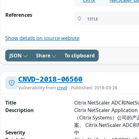
Citrix
NetScaler G
References
TITLE
Show details on source website
JSON
Share
To clipboard
CNVD-2018-06560
Vulnerability from
cnvd
- Published: 2018-03-28
Title
Citrix NetScaler ADC和
Description
Citrix NetScaler Applic
（Citrix Systems）公
案。 Citrix NetScale
Severity
中