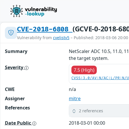
(GCVE-0-2018-68
CVE-2018-6808
Vulnerability from
cvelistv5
– Published: 2018-03-06 20:00
Summary
NetScaler ADC 10.5, 11.0, 11
the target system.
Severity
7.5 (High)
CVSS:3.0/AV:N/AC:L/PR:N/
CWE
n/a
Assigner
mitre
References
2 references
Date Public
2018-03-01 00:00