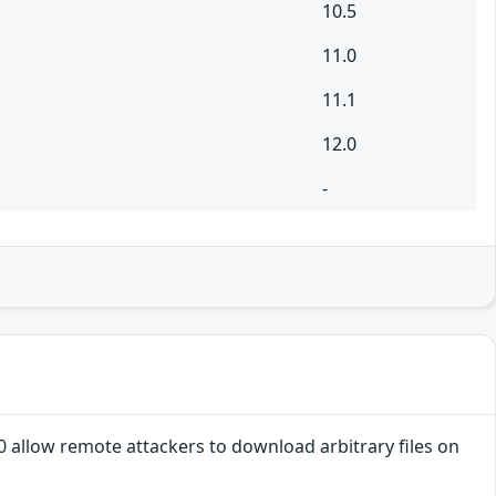
10.5
11.0
11.1
12.0
-
.0 allow remote attackers to download arbitrary files on