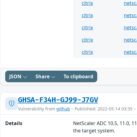
citrix
netsc
citrix
netsc
citrix
netsc
citrix
netsc
citrix
netsc
JSON
Share
To clipboard
GHSA-F34H-GJ99-J7GV
Vulnerability from
github
– Published: 2022-05-14 03:35 –
Details
NetScaler ADC 10.5, 11.0, 11
the target system.