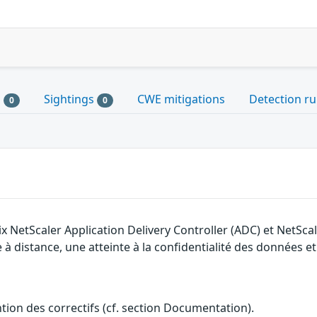
s
Sightings
CWE mitigations
Detection ru
0
0
ix NetScaler Application Delivery Controller (ADC) et NetSca
 distance, une atteinte à la confidentialité des données et 
ention des correctifs (cf. section Documentation).