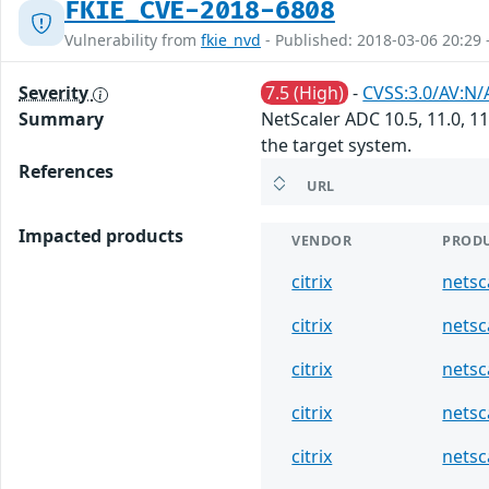
FKIE_CVE-2018-6808
Vulnerability from
fkie_nvd
- Published: 2018-03-06 20:29 
Severity
7.5 (High)
-
CVSS:3.0/AV:N/
Summary
NetScaler ADC 10.5, 11.0, 11
the target system.
References
URL
Impacted products
VENDOR
PROD
citrix
netsc
citrix
netsc
citrix
netsc
citrix
netsc
citrix
netsc