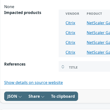
None
Impacted products
VENDOR
PRODUCT
Citrix
NetScaler G
Citrix
NetScaler G
Citrix
NetScaler G
Citrix
NetScaler G
References
TITLE
Show details on source website
JSON
Share
To clipboard