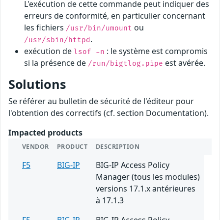
L'exécution de cette commande peut indiquer des
erreurs de conformité, en particulier concernant
les fichiers
ou
/usr/bin/umount
.
/usr/sbin/httpd
exécution de
: le système est compromis
lsof -n
si la présence de
est avérée.
/run/bigtlog.pipe
Solutions
Se référer au bulletin de sécurité de l'éditeur pour
l'obtention des correctifs (cf. section Documentation).
Impacted products
VENDOR
PRODUCT
DESCRIPTION
F5
BIG-IP
BIG-IP Access Policy
Manager (tous les modules)
versions 17.1.x antérieures
à 17.1.3
F5
BIG-IP
BIG-IP Access Policy