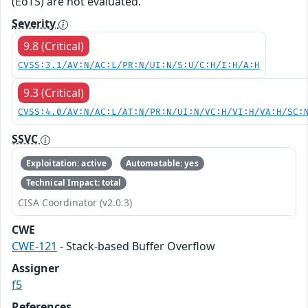
(EoTS) are not evaluated.
Severity
9.8 (Critical)
CVSS:3.1/AV:N/AC:L/PR:N/UI:N/S:U/C:H/I:H/A:H
9.3 (Critical)
CVSS:4.0/AV:N/AC:L/AT:N/PR:N/UI:N/VC:H/VI:H/VA:H/SC:
SSVC
Exploitation: active
Automatable: yes
Technical Impact: total
CISA Coordinator (v2.0.3)
CWE
CWE-121
- Stack-based Buffer Overflow
Assigner
f5
References