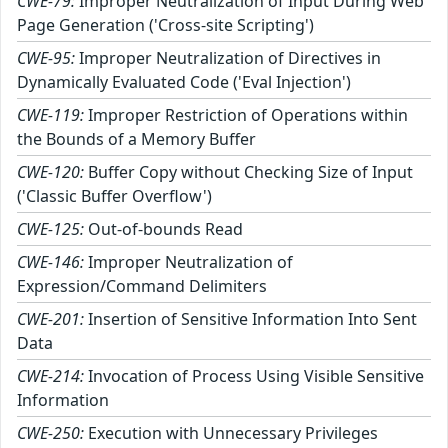
CWE-79:
Improper Neutralization of Input During Web
Page Generation ('Cross-site Scripting')
CWE-95:
Improper Neutralization of Directives in
Dynamically Evaluated Code ('Eval Injection')
CWE-119:
Improper Restriction of Operations within
the Bounds of a Memory Buffer
CWE-120:
Buffer Copy without Checking Size of Input
('Classic Buffer Overflow')
CWE-125:
Out-of-bounds Read
CWE-146:
Improper Neutralization of
Expression/Command Delimiters
CWE-201:
Insertion of Sensitive Information Into Sent
Data
CWE-214:
Invocation of Process Using Visible Sensitive
Information
CWE-250:
Execution with Unnecessary Privileges