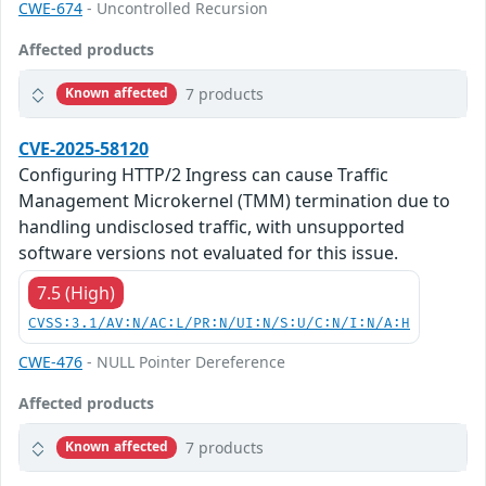
CWE-674
- Uncontrolled Recursion
Affected products
7 products
Known affected
CVE-2025-58120
Configuring HTTP/2 Ingress can cause Traffic
Management Microkernel (TMM) termination due to
handling undisclosed traffic, with unsupported
software versions not evaluated for this issue.
7.5 (High)
CVSS:3.1/AV:N/AC:L/PR:N/UI:N/S:U/C:N/I:N/A:H
CWE-476
- NULL Pointer Dereference
Affected products
7 products
Known affected