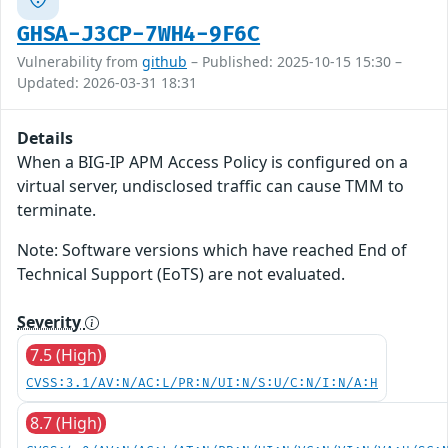
GHSA-J3CP-7WH4-9F6C
Vulnerability from
github
– Published: 2025-10-15 15:30 –
Updated: 2026-03-31 18:31
Details
When a BIG-IP APM Access Policy is configured on a
virtual server, undisclosed traffic can cause TMM to
terminate.
Note: Software versions which have reached End of
Technical Support (EoTS) are not evaluated.
Severity
7.5 (High)
CVSS:3.1/AV:N/AC:L/PR:N/UI:N/S:U/C:N/I:N/A:H
8.7 (High)