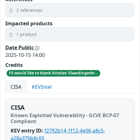
2 references
Impacted products
1 product
Date Public
2025-10-15 14:00
Credits
F5 would like to thank Kristian Vlaardingerbroek, Hugo Trippaers, and other people of Schuberg Philis; Bart Vrancken; Fox-IT; and the National Cyber Security Centre (NCSC) in the Netherlands for their assistance in investigating this issue and following the highest standards of coordinated disclosure.
CISA
KEVIntel
CISA
Known Exploited Vulnerability - GCVE BCP-07
Compliant
KEV entry ID:
f2792b14-1f12-4e06-a8c5-
a28a376b8c65