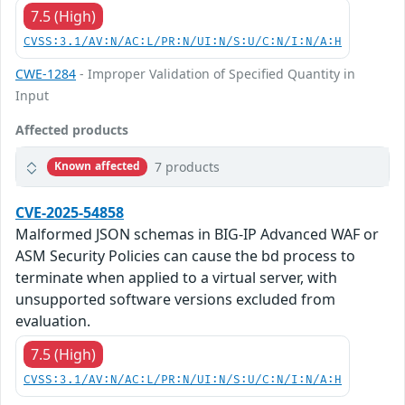
7.5 (High)
CVSS:3.1/AV:N/AC:L/PR:N/UI:N/S:U/C:N/I:N/A:H
CWE-1284
- Improper Validation of Specified Quantity in
Input
Affected products
7 products
Known affected
CVE-2025-54858
Malformed JSON schemas in BIG-IP Advanced WAF or
ASM Security Policies can cause the bd process to
terminate when applied to a virtual server, with
unsupported software versions excluded from
evaluation.
7.5 (High)
CVSS:3.1/AV:N/AC:L/PR:N/UI:N/S:U/C:N/I:N/A:H