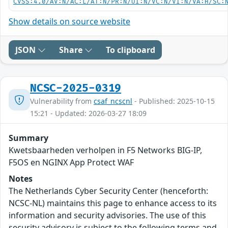
CVSS:4.0/AV:N/AC:L/AT:N/PR:N/UI:N/VC:N/VI:N/VA:H/SC:
Show details on source website
JSON
Share
To clipboard
NCSC-2025-0319
Vulnerability from
csaf_ncscnl
- Published: 2025-10-15
15:21 - Updated: 2026-03-27 18:09
Summary
Kwetsbaarheden verholpen in F5 Networks BIG-IP,
F5OS en NGINX App Protect WAF
Notes
The Netherlands Cyber Security Center (henceforth:
NCSC-NL) maintains this page to enhance access to its
information and security advisories. The use of this
security advisory is subject to the following terms and