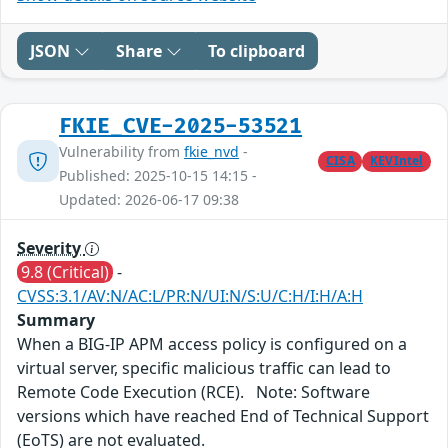
JSON
Share
To clipboard
FKIE_CVE-2025-53521
Vulnerability from
fkie_nvd
-
CISA
KEVIntel
Published: 2025-10-15 14:15 -
Updated: 2026-06-17 09:38
Severity
9.8 (Critical)
-
CVSS:3.1/AV:N/AC:L/PR:N/UI:N/S:U/C:H/I:H/A:H
Summary
When a BIG-IP APM access policy is configured on a
virtual server, specific malicious traffic can lead to
Remote Code Execution (RCE). Note: Software
versions which have reached End of Technical Support
(EoTS) are not evaluated.