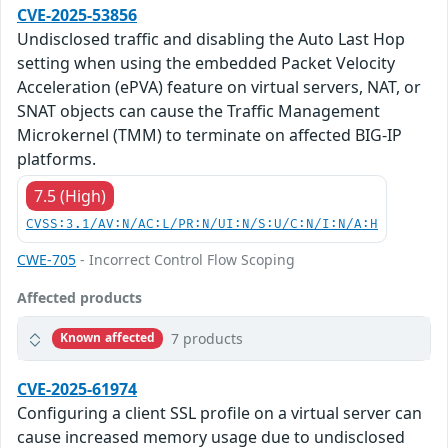
CVE-2025-53856
Undisclosed traffic and disabling the Auto Last Hop
setting when using the embedded Packet Velocity
Acceleration (ePVA) feature on virtual servers, NAT, or
SNAT objects can cause the Traffic Management
Microkernel (TMM) to terminate on affected BIG-IP
platforms.
7.5 (High)
CVSS:3.1/AV:N/AC:L/PR:N/UI:N/S:U/C:N/I:N/A:H
CWE-705
- Incorrect Control Flow Scoping
Affected products
7 products
Known affected
CVE-2025-61974
Configuring a client SSL profile on a virtual server can
cause increased memory usage due to undisclosed