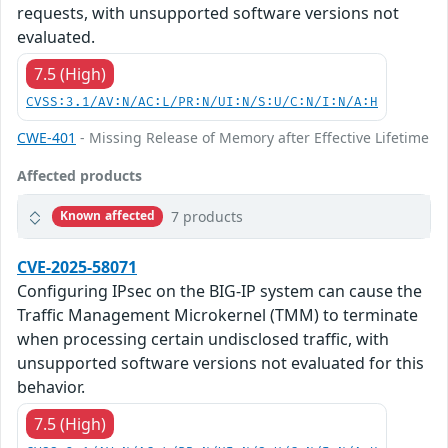
requests, with unsupported software versions not
evaluated.
7.5 (High)
CVSS:3.1/AV:N/AC:L/PR:N/UI:N/S:U/C:N/I:N/A:H
CWE-401
- Missing Release of Memory after Effective Lifetime
Affected products
7 products
Known affected
CVE-2025-58071
Configuring IPsec on the BIG-IP system can cause the
Traffic Management Microkernel (TMM) to terminate
when processing certain undisclosed traffic, with
unsupported software versions not evaluated for this
behavior.
7.5 (High)