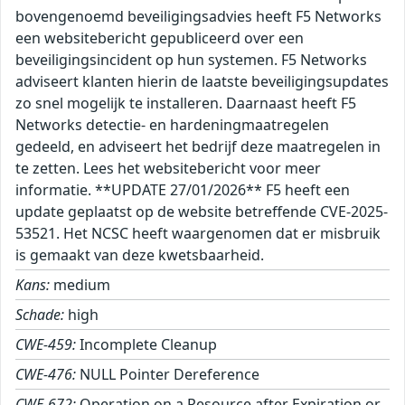
bovengenoemd beveiligingsadvies heeft F5 Networks
een websitebericht gepubliceerd over een
beveiligingsincident op hun systemen. F5 Networks
adviseert klanten hierin de laatste beveiligingsupdates
zo snel mogelijk te installeren. Daarnaast heeft F5
Networks detectie- en hardeningmaatregelen
gedeeld, en adviseert het bedrijf deze maatregelen in
te zetten. Lees het websitebericht voor meer
informatie. **UPDATE 27/01/2026** F5 heeft een
update geplaatst op de website betreffende CVE-2025-
53521. Het NCSC heeft waargenomen dat er misbruik
is gemaakt van deze kwetsbaarheid.
Kans:
medium
Schade:
high
CWE-459:
Incomplete Cleanup
CWE-476:
NULL Pointer Dereference
CWE-672:
Operation on a Resource after Expiration or