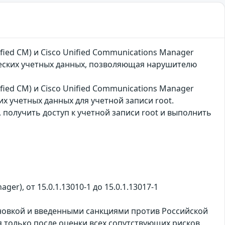
ied CM) и Cisco Unified Communications Manager
ических учетных данных, позволяющая нарушителю
ied CM) и Cisco Unified Communications Manager
их учетных данных для учетной записи root.
получить доступ к учетной записи root и выполнить
ger), от 15.0.1.13010-1 до 15.0.1.13017-1
ановкой и введенными санкциями против Российской
только после оценки всех сопутствующих рисков.