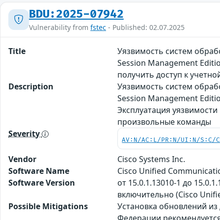
BDU:2025-07942
Vulnerability from
fstec
- Published: 02.07.2025
Title
Уязвимость систем обрабо
Session Management Editi
получить доступ к учетн
Description
Уязвимость систем обрабо
Session Management Editi
Эксплуатация уязвимости 
произвольные команды
Severity
AV:N/AC:L/PR:N/UI:N/S:C/
Vendor
Cisco Systems Inc.
Software Name
Cisco Unified Communicat
Software Version
от 15.0.1.13010-1 до 15.0.
включительно (Cisco Unif
Possible Mitigations
Установка обновлений из
Федерации рекомендуется