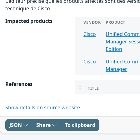
L'éditeur précise que les produits affectés sont des vers
technique de Cisco.
Impacted products
VENDOR
PRODUCT
Cisco
Unified Comm
Manager Sess
Edition
Cisco
Unified Comm
Manager
References
TITLE
Show details on source website
JSON
Share
To clipboard