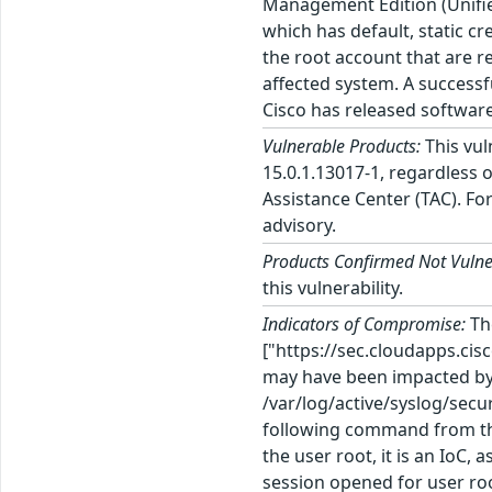
Management Edition (Unifie
which has default, static cr
the root account that are r
affected system. A successf
Cisco has released software
Vulnerable Products:
This vul
15.0.1.13017-1, regardless o
Assistance Center (TAC). Fo
advisory.
Products Confirmed Not Vulne
this vulnerability.
Indicators of Compromise:
Th
["https://sec.cloudapps.cis
may have been impacted by th
/var/log/active/syslog/secur
following command from the 
the user root, it is an IoC
session opened for user roo