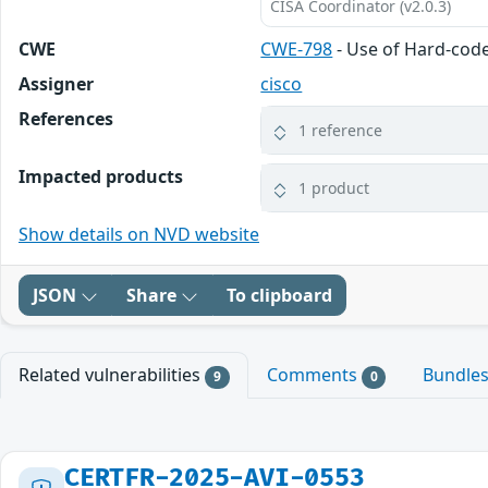
CISA Coordinator (v2.0.3)
CWE
CWE-798
- Use of Hard-cod
Assigner
cisco
References
1 reference
Impacted products
1 product
Show details on NVD website
JSON
Share
To clipboard
Related vulnerabilities
Comments
Bundle
9
0
CERTFR-2025-AVI-0553