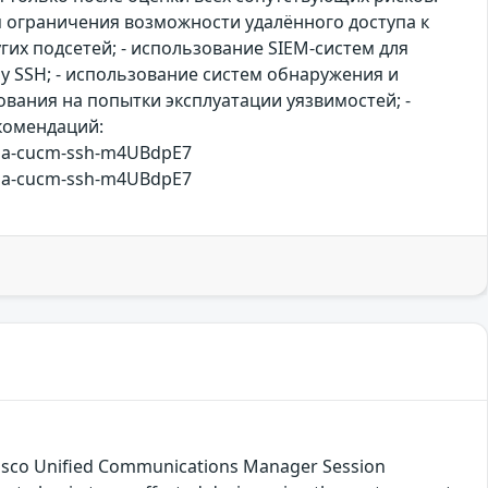
 ограничения возможности удалённого доступа к
гих подсетей; - использование SIEM-систем для
у SSH; - использование систем обнаружения и
вания на попытки эксплуатации уязвимостей; -
екомендаций:
co-sa-cucm-ssh-m4UBdpE7
co-sa-cucm-ssh-m4UBdpE7
 Cisco Unified Communications Manager Session