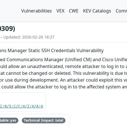
Vulnerabilities
VEX
CWE
KEV Catalogs
Comm
0309)
 – Updated: 2026-02-26 18:27
ns Manager Static SSH Credentials Vulnerability
Unified Communications Manager (Unified CM) and Cisco U
uld allow an unauthenticated, remote attacker to log in to 
that cannot be changed or deleted. This vulnerability is due t
or use during development. An attacker could exploit this vu
t could allow the attacker to log in to the affected system 
UI:N/S:C/C:H/I:H/A:H
able: yes
Technical Impact: total