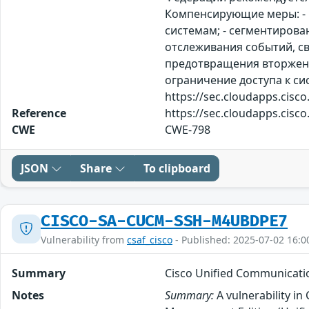
Компенсирующие меры: - 
системам; - сегментирова
отслеживания событий, св
предотвращения вторжений
ограничение доступа к си
https://sec.cloudapps.cisc
Reference
https://sec.cloudapps.cisc
CWE
CWE-798
JSON
Share
To clipboard
CISCO-SA-CUCM-SSH-M4UBDPE7
Vulnerability from
csaf_cisco
- Published: 2025-07-02 16:0
Summary
Cisco Unified Communicatio
Notes
Summary:
A vulnerability i