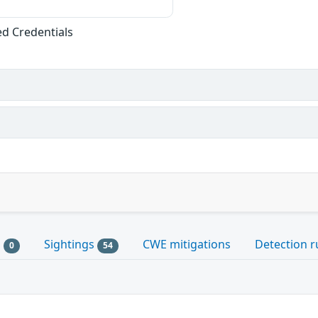
ed Credentials
s
Sightings
CWE mitigations
Detection r
0
54