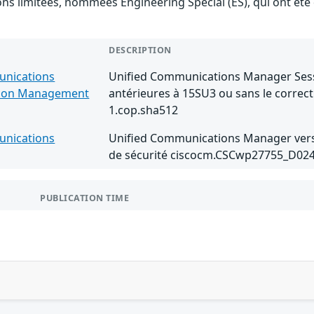
ions limitées, nommées Engineering Special (ES), qui ont ét
DESCRIPTION
unications
Unified Communications Manager Sess
ion Management
antérieures à 15SU3 ou sans le correc
1.cop.sha512
unications
Unified Communications Manager versio
de sécurité ciscocm.CSCwp27755_D024
PUBLICATION TIME