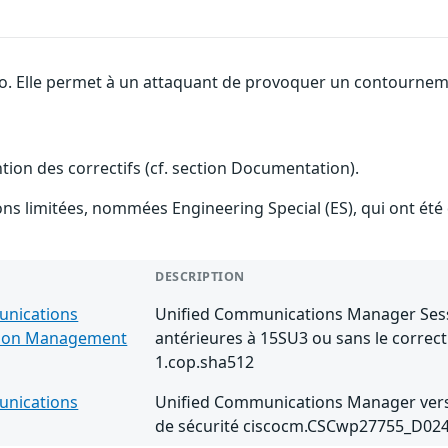
co. Elle permet à un attaquant de provoquer un contournemen
ention des correctifs (cf. section Documentation).
ions limitées, nommées Engineering Special (ES), qui ont ét
DESCRIPTION
unications
Unified Communications Manager Sess
ion Management
antérieures à 15SU3 ou sans le correc
1.cop.sha512
unications
Unified Communications Manager versio
de sécurité ciscocm.CSCwp27755_D024