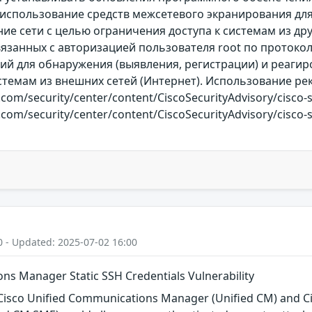
использование средств межсетевого экранирования для
ние сети с целью ограничения доступа к системам из дру
язанных с авторизацией пользователя root по протокол
 для обнаружения (выявления, регистрации) и реагиро
стемам из внешних сетей (Интернет). Использование р
o.com/security/center/content/CiscoSecurityAdvisory/cis
o.com/security/center/content/CiscoSecurityAdvisory/cis
0 - Updated: 2025-07-02 16:00
ns Manager Static SSH Credentials Vulnerability
n Cisco Unified Communications Manager (Unified CM) and