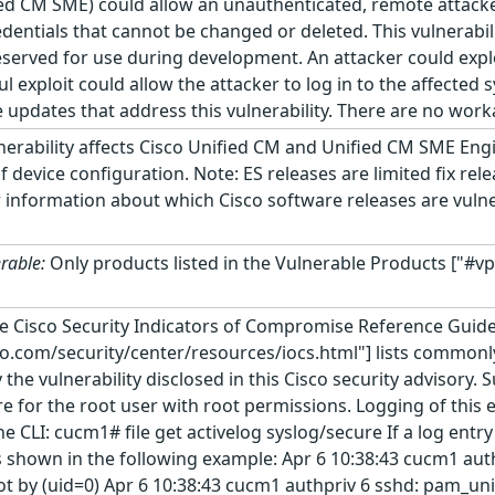
d CM SME) could allow an unauthenticated, remote attacker 
edentials that cannot be changed or deleted. This vulnerabili
eserved for use during development. An attacker could exploi
ul exploit could allow the attacker to log in to the affecte
 updates that address this vulnerability. There are no worka
nerability affects Cisco Unified CM and Unified CM SME Engi
f device configuration. Note: ES releases are limited fix rel
r information about which Cisco software releases are vulner
rable:
Only products listed in the Vulnerable Products ["#vp
e Cisco Security Indicators of Compromise Reference Guid
co.com/security/center/resources/iocs.html"] lists commonly
e vulnerability disclosed in this Cisco security advisory. S
e for the root user with root permissions. Logging of this e
CLI: cucm1# file get activelog syslog/secure If a log entr
, as shown in the following example: Apr 6 10:38:43 cucm1 a
t by (uid=0) Apr 6 10:38:43 cucm1 authpriv 6 sshd: pam_uni