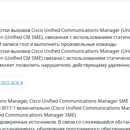
тки вызовов Cisco Unified Communications Manager (Unif
on (Unified CM SME), связанная с использованием стат
ой записи root и выполнить произвольные команды
тки вызовов Cisco Unified Communications Manager (Unif
on (Unified CM SME) связана с использованием статическ
может позволить нарушителю, действующему удаленно, 
C:H/I:H/A:H
ions Manager, Cisco Unified Communications Manager SME
1.13017-1 включительно (Cisco Unified Communications Mana
ied Communications Manager SME)
 доверенных источников. В связи со сложившейся обст
 устанавливать обновления программного обеспечения 