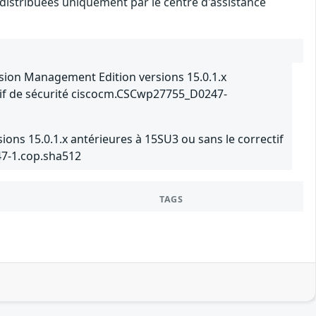
é distribuées uniquement par le centre d'assistance
ion Management Edition versions 15.0.1.x
tif de sécurité ciscocm.CSCwp27755_D0247-
ns 15.0.1.x antérieures à 15SU3 ou sans le correctif
7-1.cop.sha512
TAGS