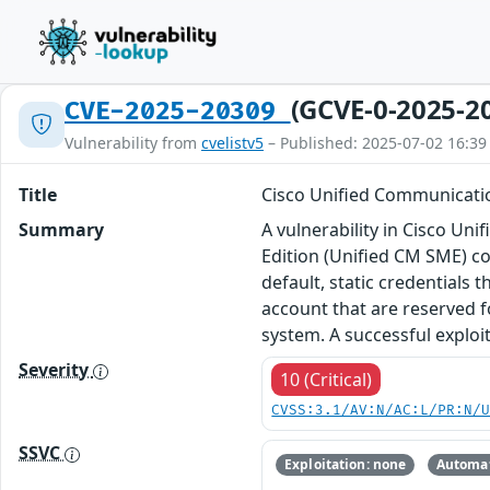
(GCVE-0-2025-2
CVE-2025-20309
Vulnerability from
cvelistv5
– Published: 2025-07-02 16:39
Title
Cisco Unified Communicatio
Summary
A vulnerability in Cisco 
Edition (Unified CM SME) co
default, static credentials 
account that are reserved f
system. A successful exploi
Severity
10 (Critical)
CVSS:3.1/AV:N/AC:L/PR:N/
SSVC
Exploitation: none
Automat