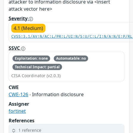
attacker to information disclosure via <insert
attack vector here>
Severity
4.1 (Medium)
CVSS:3.1/AV:N/AC:L/PR:L/UI:N/S:U/C:L/I:N/A:N/E:P/RL
SSVC
Exploitation: none
Automatable: no
Technical Impact: partial
CISA Coordinator (v2.0.3)
CWE
CWE-126
- Information disclosure
Assigner
fortinet
References
1 reference