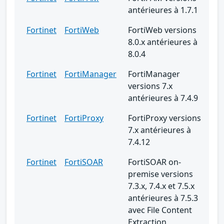
antérieures à 1.7.1
Fortinet
FortiWeb
FortiWeb versions
8.0.x antérieures à
8.0.4
Fortinet
FortiManager
FortiManager
versions 7.x
antérieures à 7.4.9
Fortinet
FortiProxy
FortiProxy versions
7.x antérieures à
7.4.12
Fortinet
FortiSOAR
FortiSOAR on-
premise versions
7.3.x, 7.4.x et 7.5.x
antérieures à 7.5.3
avec File Content
Extraction