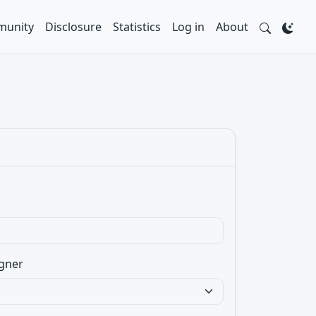
unity
Disclosure
Statistics
Log in
About
gner