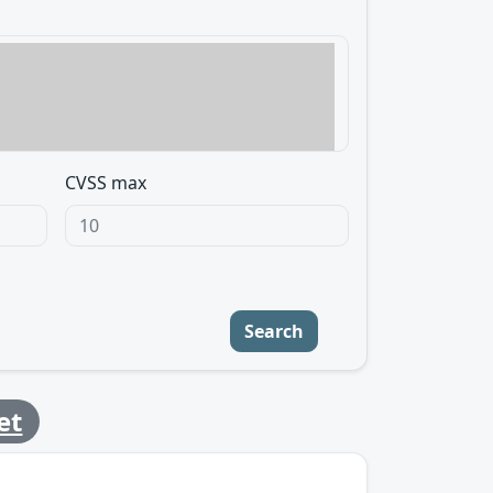
CVSS max
Search
et