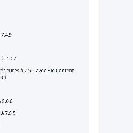
5
 7.4.9
 à 7.0.7
térieures à 7.5.3 avec File Content
.3.1
 5.0.6
à 7.6.5
6