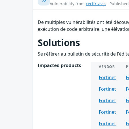
Vulnerability from
certfr_avis
- Published
De multiples vulnérabilités ont été décou
exécution de code arbitraire, une élévation
Solutions
Se référer au bulletin de sécurité de l'édi
Impacted products
VENDOR
P
Fortinet
F
Fortinet
F
Fortinet
F
Fortinet
F
Fortinet
F