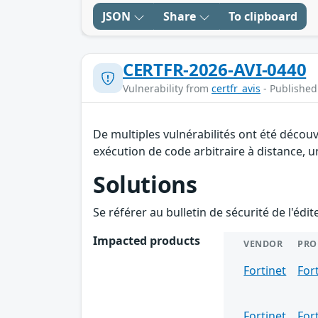
JSON
Share
To clipboard
CERTFR-2026-AVI-0440
Vulnerability from
certfr_avis
- Published
De multiples vulnérabilités ont été décou
exécution de code arbitraire à distance, un
Solutions
Se référer au bulletin de sécurité de l'édi
Impacted products
VENDOR
PRO
Fortinet
For
Fortinet
For