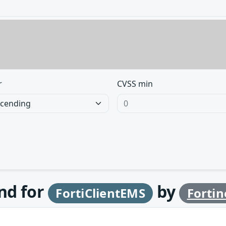
r
CVSS min
und for
by
FortiClientEMS
Fortin